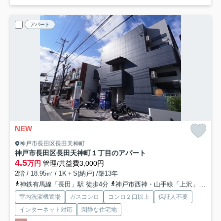
アパート
NEW
神戸市長田区長田天神町
神戸市長田区長田天神町１丁目のアパート
4.5
万円
管理/共益費3,000円
2階 / 18.95㎡ / 1K＋S(納戸) /築13年
神鉄有馬線「長田」駅 徒歩4分
神戸市西神・山手線「上沢」駅 徒歩21分
室内洗濯機置場
ガスコンロ
コンロ２口以上
保証人不要
インターネット対応
閑静な住宅地