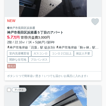
NEW
神戸市長田区浜添通
神戸市長田区浜添通５丁目のアパート
5.7
万円
管理/共益費3,000円
2階 / 22.10㎡ / 1K＋S(納戸) /築9年
神戸市海岸線「苅藻」駅 徒歩3分
神戸市海岸線「駒ヶ林」駅 徒歩12分
室内洗濯機置場
ガスコンロ
コンロ２口以上
保証人不要
閑静な住宅地
プロパンガス
敷礼0
ボタン１つで簡単追い焚き！いつでも温かいお風呂に入れます♪
アパート