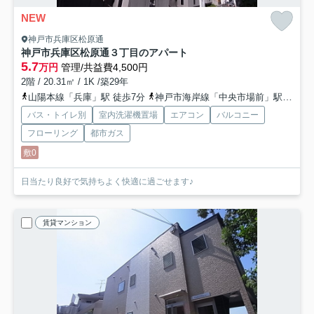
NEW
神戸市兵庫区松原通
神戸市兵庫区松原通３丁目のアパート
5.7
万円
管理/共益費4,500円
2階 / 20.31㎡ / 1K /築29年
山陽本線「兵庫」駅 徒歩7分
神戸市海岸線「中央市場前」駅 徒歩14分
バス・トイレ別
室内洗濯機置場
エアコン
バルコニー
フローリング
都市ガス
敷0
日当たり良好で気持ちよく快適に過ごせます♪
賃貸マンション