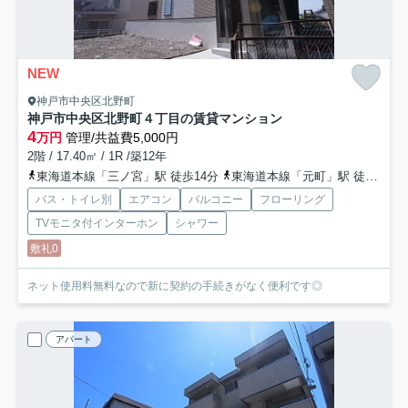
NEW
神戸市中央区北野町
神戸市中央区北野町４丁目の賃貸マンション
4
万円
管理/共益費5,000円
2階 / 17.40㎡ / 1R /築12年
東海道本線「三ノ宮」駅 徒歩14分
東海道本線「元町」駅 徒歩15分
バス・トイレ別
エアコン
バルコニー
フローリング
TVモニタ付インターホン
シャワー
敷礼0
ネット使用料無料なので新に契約の手続きがなく便利です◎
アパート