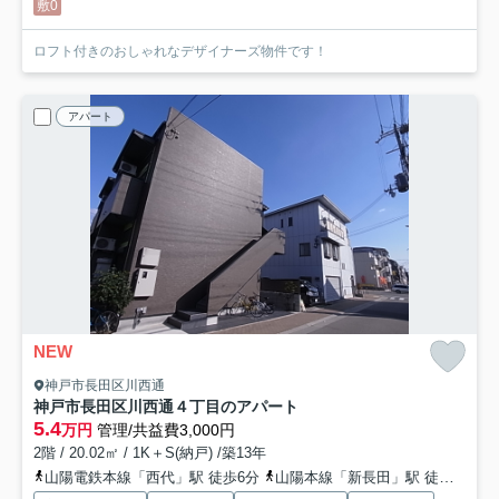
敷0
ロフト付きのおしゃれなデザイナーズ物件です！
アパート
NEW
神戸市長田区川西通
神戸市長田区川西通４丁目のアパート
5.4
万円
管理/共益費3,000円
2階 / 20.02㎡ / 1K＋S(納戸) /築13年
山陽電鉄本線「西代」駅 徒歩6分
山陽本線「新長田」駅 徒歩11分