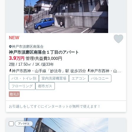
NEW
神戸市須磨区南落合
神戸市須磨区南落合１丁目のアパート
3.9
万円
管理/共益費3,000円
2階 / 17.50㎡ / 1K /築33年
神戸市西神・山手線「妙法寺」駅 徒歩15分
神戸市西神・山手線「名谷」駅 徒歩17分
バス・トイレ別
室内洗濯機置場
エアコン
バルコニー
フローリング
都市ガス
敷礼0
お引越しをしてすぐにインターネットが無料で使えます！
アパート