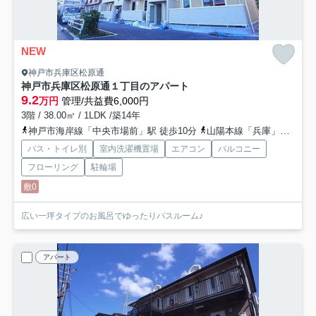
NEW
神戸市兵庫区松原通
神戸市兵庫区松原通１丁目のアパート
9.2
万円
管理/共益費6,000円
3階 / 38.00㎡ / 1LDK /築14年
神戸市海岸線「中央市場前」駅 徒歩10分
山陽本線「兵庫」駅 徒歩13分
バス・トイレ別
室内洗濯機置場
エアコン
バルコニー
フローリング
駐輪場
敷0
広い一坪タイプのお風呂でゆったりバスルーム♪
アパート