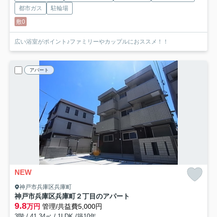
都市ガス
駐輪場
敷0
広い浴室がポイント♪ファミリーやカップルにおススメ！！
アパート
NEW
神戸市兵庫区兵庫町
神戸市兵庫区兵庫町２丁目のアパート
9.8
万円
管理/共益費5,000円
3階 / 41.34㎡ / 1LDK /築10年