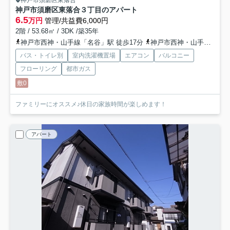
神戸市須磨区東落合
神戸市須磨区東落合３丁目のアパート
6.5
万円
管理/共益費6,000円
2階 / 53.68㎡ / 3DK /築35年
神戸市西神・山手線「名谷」駅 徒歩17分
神戸市西神・山手線「妙法寺」駅 徒歩23分
バス・トイレ別
室内洗濯機置場
エアコン
バルコニー
フローリング
都市ガス
敷0
ファミリーにオススメ♪休日の家族時間が楽しめます！
アパート