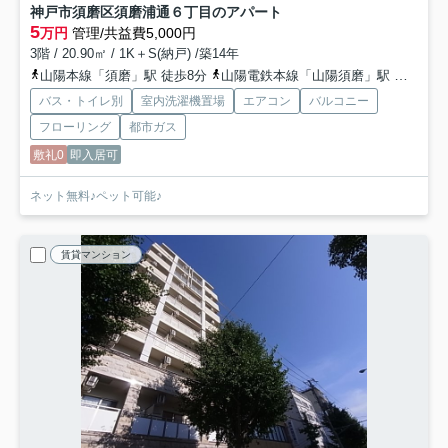
神戸市須磨区須磨浦通６丁目のアパート
5
万円
管理/共益費5,000円
3階 / 20.90㎡ / 1K＋S(納戸) /築14年
山陽本線「須磨」駅 徒歩8分
山陽電鉄本線「山陽須磨」駅 徒歩7分
バス・トイレ別
室内洗濯機置場
エアコン
バルコニー
フローリング
都市ガス
敷礼0
即入居可
ネット無料♪ペット可能♪
賃貸マンション