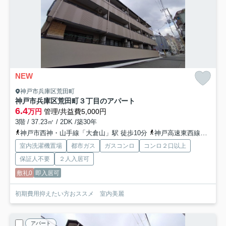
NEW
神戸市兵庫区荒田町
神戸市兵庫区荒田町３丁目のアパート
6.4
万円
管理/共益費5,000円
3階 / 37.23㎡ / 2DK /築30年
神戸市西神・山手線「大倉山」駅 徒歩10分
神戸高速東西線「新開地」駅 徒歩15分
室内洗濯機置場
都市ガス
ガスコンロ
コンロ２口以上
保証人不要
２人入居可
敷礼0
即入居可
初期費用抑えたい方おススメ 室内美麗
アパート