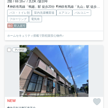
2階 / 69.18㎡ / 2LDK /築10年
神鉄有馬線「鵯越」駅 徒歩20分
神鉄有馬線「丸山」駅 徒歩22分
バス・トイレ別
室内洗濯機置場
エアコン
バルコニー
フローリング
電気有
敷0
即入居可
ホームセキュリティ搭載で防犯面安心物件♪
アパート
NEW