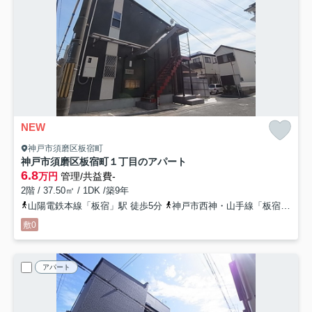
NEW
神戸市須磨区板宿町
神戸市須磨区板宿町１丁目のアパート
6.8
万円
管理/共益費-
2階 / 37.50㎡ / 1DK /築9年
山陽電鉄本線「板宿」駅 徒歩5分
神戸市西神・山手線「板宿」駅 徒歩5分
敷0
アパート