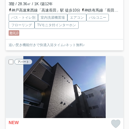
3階 / 28.36㎡ / 1K /築12年
神戸高速東西線「高速長田」駅 徒歩10分
神鉄有馬線「長田」駅 徒歩14分
バス・トイレ別
室内洗濯機置場
エアコン
バルコニー
フローリング
TVモニタ付インターホン
敷礼0
追い焚き機能付きで快適入浴タイム♪ネット無料♪
アパート
NEW