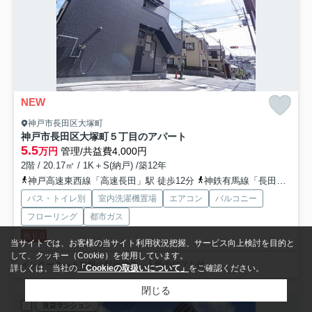
NEW
神戸市長田区大塚町
神戸市長田区大塚町５丁目のアパート
5.5
万円
管理/共益費4,000円
2階 / 20.17㎡ / 1K＋S(納戸) /築12年
神戸高速東西線「高速長田」駅 徒歩12分
神鉄有馬線「長田」駅 徒歩14分
バス・トイレ別
室内洗濯機置場
エアコン
バルコニー
フローリング
都市ガス
敷礼0
当サイトでは、お客様の当サイト利用状況把握、サービス向上検討を目的と
して、クッキー（Cookie）を使用しています。
インターネット無料の駅近物件 人気のロフト付
詳しくは、当社の
「Cookieの取扱いについて」
をご確認ください。
閉じる
賃貸マンション