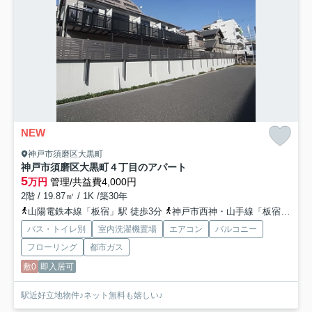
NEW
神戸市須磨区大黒町
神戸市須磨区大黒町４丁目のアパート
5
万円
管理/共益費4,000円
2階 / 19.87㎡ / 1K /築30年
山陽電鉄本線「板宿」駅 徒歩3分
神戸市西神・山手線「板宿」駅 徒歩4分
バス・トイレ別
室内洗濯機置場
エアコン
バルコニー
フローリング
都市ガス
敷0
即入居可
駅近好立地物件♪ネット無料も嬉しい♪