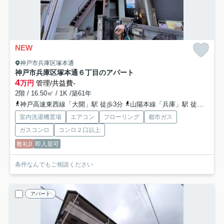
NEW
神戸市兵庫区塚本通
神戸市兵庫区塚本通６丁目のアパート
4
万円
管理/共益費-
2階 / 16.50㎡ / 1K /築61年
神戸高速東西線「大開」駅 徒歩3分
山陽本線「兵庫」駅 徒歩5分
室内洗濯機置場
エアコン
フローリング
都市ガス
ガスコンロ
コンロ２口以上
敷礼0
即入居可
条件なんでもご相談ください
アパート