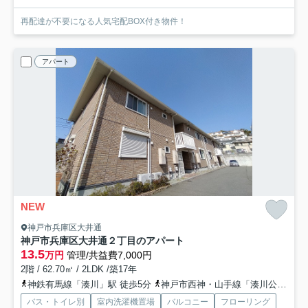
再配達が不要になる人気宅配BOX付き物件！
アパート
NEW
神戸市兵庫区大井通
神戸市兵庫区大井通２丁目のアパート
13.5
万円
管理/共益費7,000円
2階 / 62.70㎡ / 2LDK /築17年
神鉄有馬線「湊川」駅 徒歩5分
神戸市西神・山手線「湊川公園」駅 徒歩7分
バス・トイレ別
室内洗濯機置場
バルコニー
フローリング