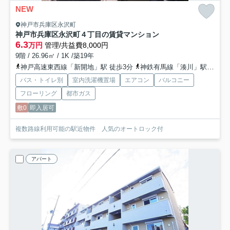
NEW
神戸市兵庫区永沢町
神戸市兵庫区永沢町４丁目の賃貸マンション
6.3
万円
管理/共益費8,000円
9階 / 26.96㎡ / 1K /築19年
神戸高速東西線「新開地」駅 徒歩3分
神鉄有馬線「湊川」駅 徒歩8分
バス・トイレ別
室内洗濯機置場
エアコン
バルコニー
フローリング
都市ガス
敷0
即入居可
複数路線利用可能の駅近物件 人気のオートロック付
アパート