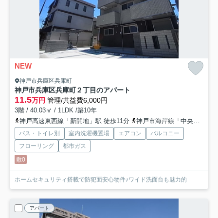
NEW
神戸市兵庫区兵庫町
神戸市兵庫区兵庫町２丁目のアパート
11.5
万円
管理/共益費6,000円
3階 / 40.03㎡ / 1LDK /築10年
神戸高速東西線「新開地」駅 徒歩11分
神戸市海岸線「中央市場前」駅 徒歩12分
バス・トイレ別
室内洗濯機置場
エアコン
バルコニー
フローリング
都市ガス
敷0
ホームセキュリティ搭載で防犯面安心物件♪ワイド洗面台も魅力的
アパート