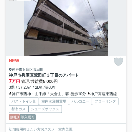
NEW
神戸市兵庫区荒田町
神戸市兵庫区荒田町３丁目のアパート
7
万円
管理/共益費5,000円
3階 / 37.23㎡ / 2DK /築30年
神戸市西神・山手線「大倉山」駅 徒歩10分
神戸高速東西線「新開地」駅 徒歩15分
バス・トイレ別
室内洗濯機置場
バルコニー
フローリング
都市ガス
シューズボックス
敷礼0
即入居可
初期費用抑えたい方おススメ 室内美麗