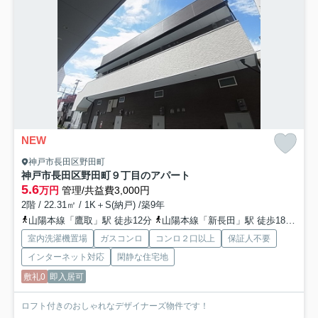
NEW
神戸市長田区野田町
神戸市長田区野田町９丁目のアパート
5.6
万円
管理/共益費3,000円
2階 / 22.31㎡ / 1K＋S(納戸) /築9年
山陽本線「鷹取」駅 徒歩12分
山陽本線「新長田」駅 徒歩18分
神
室内洗濯機置場
ガスコンロ
コンロ２口以上
保証人不要
インターネット対応
閑静な住宅地
敷礼0
即入居可
ロフト付きのおしゃれなデザイナーズ物件です！