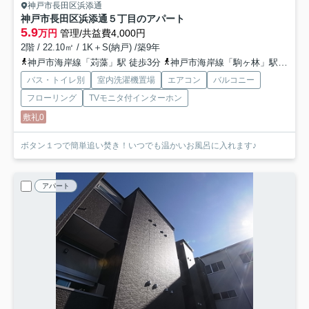
神戸市長田区浜添通
神戸市長田区浜添通５丁目のアパート
5.9
万円
管理/共益費4,000円
2階 / 22.10㎡ / 1K＋S(納戸) /築9年
神戸市海岸線「苅藻」駅 徒歩3分
神戸市海岸線「駒ヶ林」駅 徒歩12分
バス・トイレ別
室内洗濯機置場
エアコン
バルコニー
フローリング
TVモニタ付インターホン
敷礼0
ボタン１つで簡単追い焚き！いつでも温かいお風呂に入れます♪
アパート