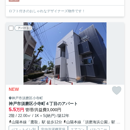
ロフト付きのおしゃれなデザイナーズ物件です！
アパート
NEW
神戸市須磨区小寺町
神戸市須磨区小寺町４丁目のアパート
5.5
万円
管理/共益費3,000円
2階 / 22.00㎡ / 1K＋S(納戸) /築12年
山陽本線「鷹取」駅 徒歩12分
山陽本線「須磨海浜公園」駅 徒歩12分
バス・トイレ別
室内洗濯機置場
エアコン
バルコニー