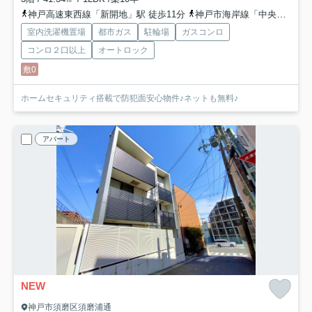
神戸高速東西線「新開地」駅 徒歩11分
神戸市海岸線「中央市場前」駅 徒歩12分
室内洗濯機置場
都市ガス
駐輪場
ガスコンロ
コンロ２口以上
オートロック
敷0
ホームセキュリティ搭載で防犯面安心物件♪ネットも無料♪
アパート
NEW
神戸市須磨区須磨浦通