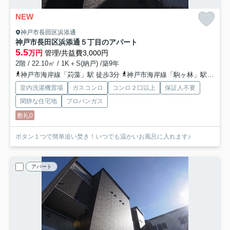
NEW
神戸市長田区浜添通
神戸市長田区浜添通５丁目のアパート
5.5
万円
管理/共益費3,000円
2階 / 22.10㎡ / 1K＋S(納戸) /築9年
神戸市海岸線「苅藻」駅 徒歩3分
神戸市海岸線「駒ヶ林」駅 徒歩12分
室内洗濯機置場
ガスコンロ
コンロ２口以上
保証人不要
閑静な住宅地
プロパンガス
敷礼0
ボタン１つで簡単追い焚き！いつでも温かいお風呂に入れます♪
アパート