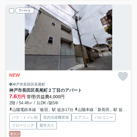
アパート
NEW
神戸市長田区長尾町
神戸市長田区長尾町２丁目のアパート
7.6
万円
管理/共益費4,000円
2階 / 54.48㎡ / 1LDK /築5年
山陽電鉄本線「板宿」駅 徒歩17分
山陽本線「新長田」駅 徒歩25分
バス・トイレ別
室内洗濯機置場
エアコン
バルコニー
フローリング
都市ガス
敷礼0