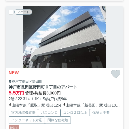
アパート
NEW
神戸市長田区野田町
神戸市長田区野田町９丁目のアパート
5.5
万円
管理/共益費3,000円
2階 / 22.31㎡ / 1K＋S(納戸) /築9年
山陽本線「鷹取」駅 徒歩12分
山陽本線「新長田」駅 徒歩18分
神
室内洗濯機置場
ガスコンロ
コンロ２口以上
保証人不要
インターネット対応
閑静な住宅地
敷礼0