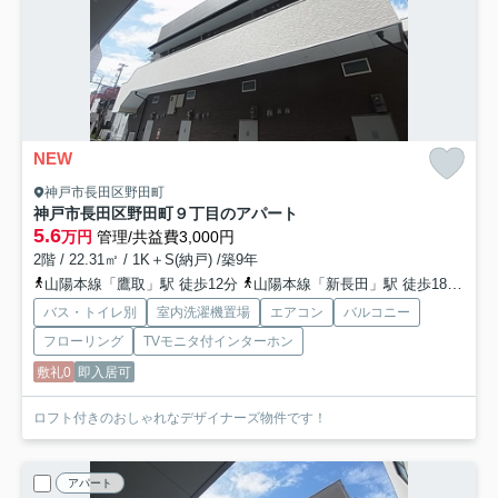
NEW
神戸市長田区野田町
神戸市長田区野田町９丁目のアパート
5.6
万円
管理/共益費3,000円
2階 / 22.31㎡ / 1K＋S(納戸) /築9年
山陽本線「鷹取」駅 徒歩12分
山陽本線「新長田」駅 徒歩18分
神
バス・トイレ別
室内洗濯機置場
エアコン
バルコニー
フローリング
TVモニタ付インターホン
敷礼0
即入居可
ロフト付きのおしゃれなデザイナーズ物件です！
アパート