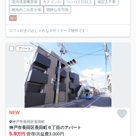
室内洗濯機置場
ガスコンロ
コンロ２口以上
保証人不要
敷地内ごみ置き場
閑静な住宅地
敷0
ロフト付きのおしゃれなデザイナーズ物件です！
アパート
NEW
神戸市長田区長田町
神戸市長田区長田町６丁目のアパート
5.9
万円
管理/共益費3,000円