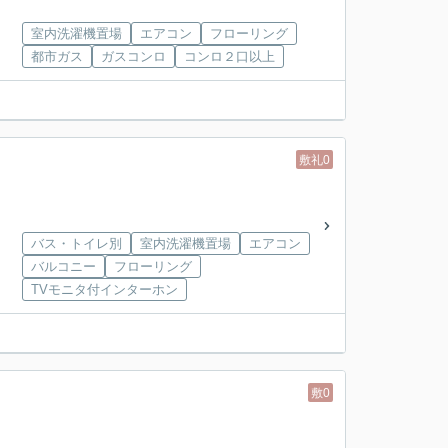
室内洗濯機置場
エアコン
フローリング
都市ガス
ガスコンロ
コンロ２口以上
敷礼0
バス・トイレ別
室内洗濯機置場
エアコン
バルコニー
フローリング
TVモニタ付インターホン
敷0