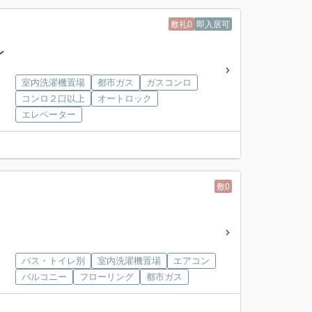
敷礼0
即入居可
ン
室内洗濯機置場
都市ガス
ガスコンロ
コンロ２口以上
オートロック
エレベーター
敷0
バス・トイレ別
室内洗濯機置場
エアコン
バルコニー
フローリング
都市ガス