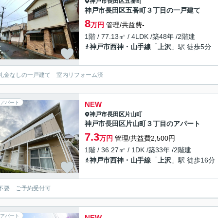
神戸市長田区
五番町
神戸市長田区五番町３丁目の一戸建て
8
万円
管理/共益費-
1階 / 77.13㎡ / 4LDK /築48年 /2階建
神戸市西神・山手線
「
上沢
」駅 徒歩5分
礼金なしの一戸建て 室内リフォーム済
アパート
NEW
神戸市長田区
片山町
神戸市長田区片山町３丁目のアパート
7.3
万円
管理/共益費2,500円
1階 / 36.27㎡ / 1DK /築33年 /2階建
神戸市西神・山手線
「
上沢
」駅 徒歩16分
不要 ご予約受付可
アパート
NEW