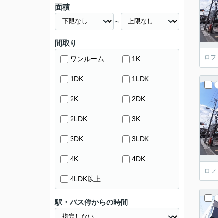
面積
～
間取り
ロフ
ワンルーム
1K
1DK
1LDK
2K
2DK
2LDK
3K
3DK
3LDK
4K
4DK
ロフ
4LDK以上
駅・バス停からの時間