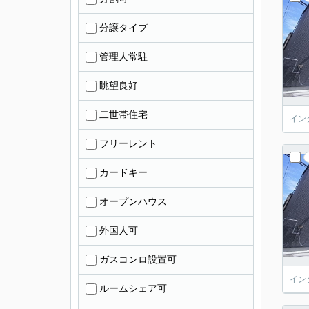
分譲タイプ
管理人常駐
眺望良好
二世帯住宅
イン
フリーレント
カードキー
オープンハウス
外国人可
ガスコンロ設置可
イン
ルームシェア可