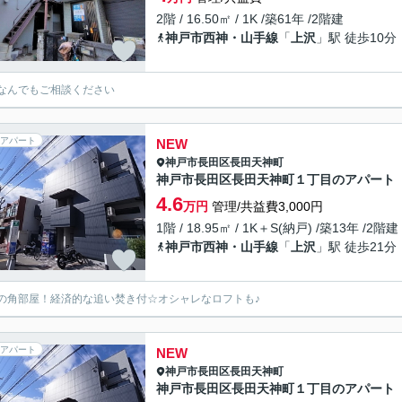
2階 / 16.50㎡ / 1K /築61年 /2階建
神戸市西神・山手線
「
上沢
」駅 徒歩10分
なんでもご相談ください
アパート
NEW
神戸市長田区
長田天神町
神戸市長田区長田天神町１丁目のアパート
4.6
万円
管理/共益費3,000円
1階 / 18.95㎡ / 1K＋S(納戸) /築13年 /2階建
神戸市西神・山手線
「
上沢
」駅 徒歩21分
の角部屋！経済的な追い焚き付☆オシャレなロフトも♪
アパート
NEW
神戸市長田区
長田天神町
神戸市長田区長田天神町１丁目のアパート