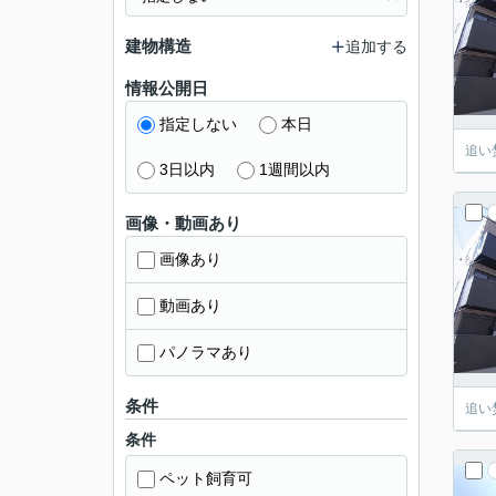
建物構造
追加する
情報公開日
指定しない
本日
追い
3日以内
1週間以内
画像・動画あり
画像あり
動画あり
パノラマあり
条件
追い
条件
ペット飼育可