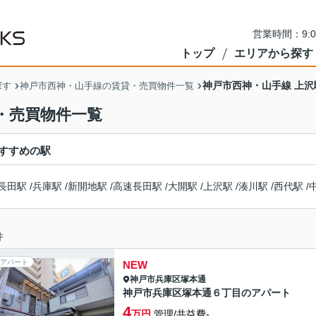
営業時間：9:
トップ
エリアから探す
神戸市西神・山手線 上
探す
神戸市西神・山手線の賃貸・売買物件一覧
・売買物件一覧
すすめの駅
長田駅
/
兵庫駅
/
新開地駅
/
高速長田駅
/
大開駅
/
上沢駅
/
湊川駅
/
西代駅
/
件
アパート
NEW
神戸市兵庫区
塚本通
神戸市兵庫区塚本通６丁目のアパート
4
万円
管理/共益費-