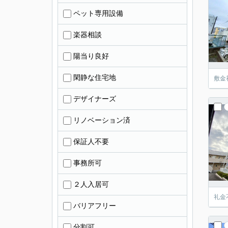
ペット専用設備
楽器相談
陽当り良好
閑静な住宅地
敷金
デザイナーズ
リノベーション済
保証人不要
事務所可
２人入居可
礼金
バリアフリー
分割可