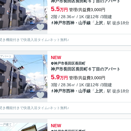
神戸市長田区長田町６丁目のアパート
5.5
万円
管理/共益費3,000円
2階 / 28.36㎡ / 1K /築12年 /3階建
神戸市西神・山手線
「
上沢
」駅 徒歩18分
焚き機能付きで快適入浴タイム♪ネット無料♪
アパート
NEW
神戸市長田区
長田町
神戸市長田区長田町６丁目のアパート
5.9
万円
管理/共益費3,000円
3階 / 28.36㎡ / 1K /築12年 /3階建
神戸市西神・山手線
「
上沢
」駅 徒歩18分
焚き機能付きで快適入浴タイム♪ネット無料♪
一戸建て
NEW