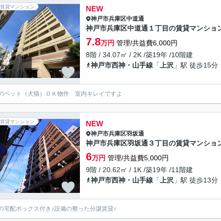
賃貸マンション
NEW
神戸市兵庫区
中道通
神戸市兵庫区中道通１丁目の賃貸マンショ
7.8
万円
管理/共益費6,000円
8階 / 34.07㎡ / 2K /築19年 /10階建
神戸市西神・山手線
「
上沢
」駅 徒歩15分
のペット（犬猫）ＯＫ物件 室内キレイですよ
賃貸マンション
NEW
神戸市兵庫区
羽坂通
神戸市兵庫区羽坂通３丁目の賃貸マンショ
6
万円
管理/共益費5,000円
9階 / 20.62㎡ / 1K /築19年 /11階建
神戸市西神・山手線
「
上沢
」駅 徒歩13分
の宅配ボックス付き♪設備の整った分譲賃貸♪