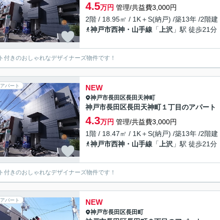
4.5
万円
管理/共益費3,000円
2階 / 18.95㎡ / 1K＋S(納戸) /築13年 /2階建
神戸市西神・山手線
「
上沢
」駅 徒歩21分
ト付きのおしゃれなデザイナーズ物件です！
アパート
NEW
神戸市長田区
長田天神町
神戸市長田区長田天神町１丁目のアパート
4.3
万円
管理/共益費3,000円
1階 / 18.47㎡ / 1K＋S(納戸) /築13年 /2階建
神戸市西神・山手線
「
上沢
」駅 徒歩21分
ト付きのおしゃれなデザイナーズ物件です！
アパート
NEW
神戸市長田区
長田町