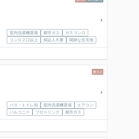
室内洗濯機置場
都市ガス
ガスコンロ
コンロ２口以上
保証人不要
閑静な住宅地
敷礼0
バス・トイレ別
室内洗濯機置場
エアコン
バルコニー
フローリング
都市ガス