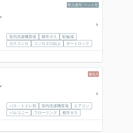
即入居可
ペット可
ン
室内洗濯機置場
都市ガス
駐輪場
ガスコンロ
コンロ２口以上
オートロック
敷礼0
ン
バス・トイレ別
室内洗濯機置場
エアコン
バルコニー
フローリング
都市ガス