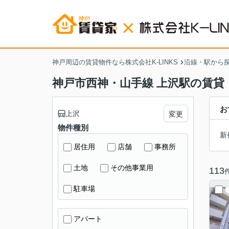
神戸周辺の賃貸物件なら株式会社K-LINKS
沿線・駅から
神戸市西神・山手線 上沢駅の賃貸
お
上沢
変更
物件種別
新
居住用
店舗
事務所
土地
その他事業用
113
駐車場
アパート