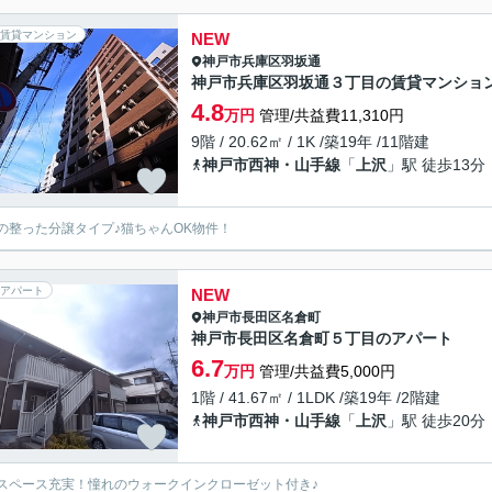
賃貸マンション
NEW
神戸市兵庫区
羽坂通
神戸市兵庫区羽坂通３丁目の賃貸マンショ
4.8
万円
管理/共益費11,310円
9階 / 20.62㎡ / 1K /築19年 /11階建
神戸市西神・山手線
「
上沢
」駅 徒歩13分
の整った分譲タイプ♪猫ちゃんOK物件！
アパート
NEW
神戸市長田区
名倉町
神戸市長田区名倉町５丁目のアパート
6.7
万円
管理/共益費5,000円
1階 / 41.67㎡ / 1LDK /築19年 /2階建
神戸市西神・山手線
「
上沢
」駅 徒歩20分
スペース充実！憧れのウォークインクローゼット付き♪