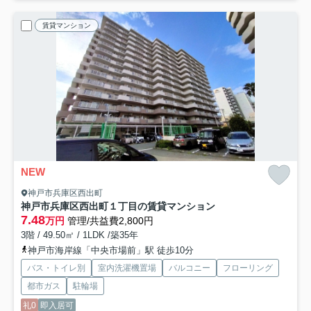
賃貸マンション
NEW
神戸市兵庫区西出町
神戸市兵庫区西出町１丁目の賃貸マンション
7.48
万円
管理/共益費2,800円
3階 / 49.50㎡ / 1LDK /築35年
神戸市海岸線「中央市場前」駅 徒歩10分
バス・トイレ別
室内洗濯機置場
バルコニー
フローリング
都市ガス
駐輪場
礼0
即入居可