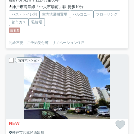
8階 / 67.41㎡ / 2LDK /築35年
神戸市海岸線「中央市場前」駅 徒歩10分
バス・トイレ別
室内洗濯機置場
バルコニー
フローリング
都市ガス
駐輪場
敷礼0
礼金不要 ご予約受付可 リノベーション住戸
賃貸マンション
NEW
神戸市兵庫区西出町