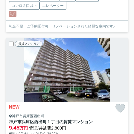
コンロ２口以上
エレベーター
礼0
礼金不要 ご予約受付可 リノベーションされた綺麗な室内です♪
賃貸マンション
NEW
神戸市兵庫区西出町
神戸市兵庫区西出町１丁目の賃貸マンション
9.45
万円
管理/共益費2,800円