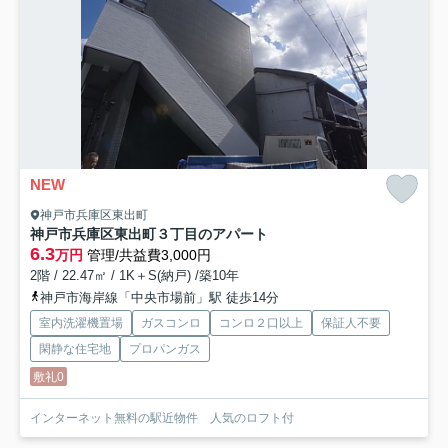
NEW
神戸市兵庫区東出町
神戸市兵庫区東出町３丁目のアパート
6.3
万円
管理/共益費3,000円
2階 / 22.47㎡ / 1K＋S(納戸) /築10年
神戸市海岸線「中央市場前」駅 徒歩14分
室内洗濯機置場
ガスコンロ
コンロ２口以上
保証人不要
閑静な住宅地
プロパンガス
敷礼0
インターネット無料の駅近物件 人気のロフト付