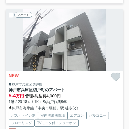
アパート
NEW
神戸市兵庫区切戸町
神戸市兵庫区切戸町のアパート
5.4
万円
管理/共益費4,000円
1階 / 20.18㎡ / 1K＋S(納戸) /築9年
神戸市海岸線「中央市場前」駅 徒歩6分
バス・トイレ別
室内洗濯機置場
エアコン
バルコニー
フローリング
TVモニタ付インターホン