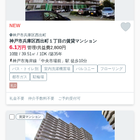
NEW
神戸市兵庫区西出町
神戸市兵庫区西出町１丁目の賃貸マンション
6.1
万円
管理/共益費2,800円
10階 / 39.51㎡ / 1DK /築35年
神戸市海岸線「中央市場前」駅 徒歩10分
バス・トイレ別
室内洗濯機置場
バルコニー
フローリング
都市ガス
駐輪場
礼0
礼金不要 仲介手数料不要 ご予約受付可
賃貸マンション