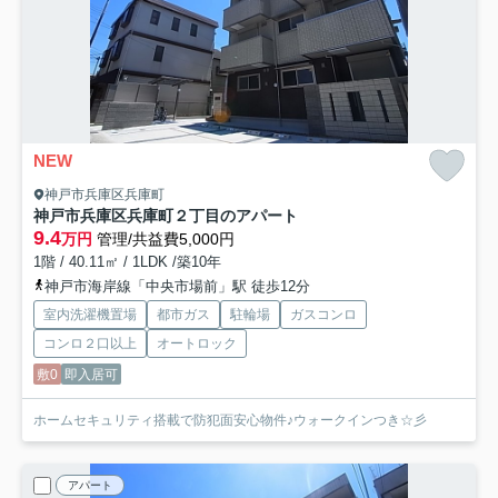
NEW
神戸市兵庫区兵庫町
神戸市兵庫区兵庫町２丁目のアパート
9.4
万円
管理/共益費5,000円
1階 / 40.11㎡ / 1LDK /築10年
神戸市海岸線「中央市場前」駅 徒歩12分
室内洗濯機置場
都市ガス
駐輪場
ガスコンロ
コンロ２口以上
オートロック
敷0
即入居可
ホームセキュリティ搭載で防犯面安心物件♪ウォークインつき☆彡
アパート