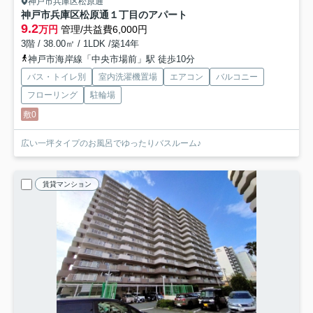
神戸市兵庫区松原通
神戸市兵庫区松原通１丁目のアパート
9.2
万円
管理/共益費6,000円
3階 / 38.00㎡ / 1LDK /築14年
神戸市海岸線「中央市場前」駅 徒歩10分
バス・トイレ別
室内洗濯機置場
エアコン
バルコニー
フローリング
駐輪場
敷0
広い一坪タイプのお風呂でゆったりバスルーム♪
賃貸マンション