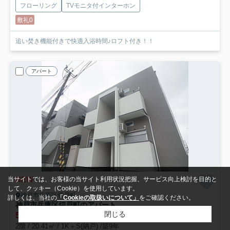
フローリング
TVモニタ付インターホン
敷礼0
追い焚き機能付きで快適入浴時間♪ロフト付き！！
アパート
NEW
当サイトでは、お客様の当サイト利用状況把握、サービス向上検討を目的と
して、クッキー（Cookie）を使用しています。
神戸市兵庫区切戸町
詳しくは、当社の
「Cookieの取扱いについて」
をご確認ください。
神戸市兵庫区切戸町のアパート
閉じる
5.4
万円
管理/共益費3,000円
2階 / 20.41㎡ / 1K＋S(納戸) /築9年