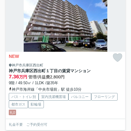
NEW
神戸市兵庫区西出町
神戸市兵庫区西出町１丁目の賃貸マンション
7.36
万円
管理/共益費2,800円
9階 / 49.50㎡ / 1LDK /築35年
神戸市海岸線「中央市場前」駅 徒歩10分
バス・トイレ別
室内洗濯機置場
バルコニー
フローリング
都市ガス
駐輪場
礼0
礼金不要 ご予約受付可