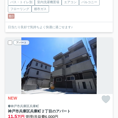
バス・トイレ別
室内洗濯機置場
エアコン
バルコニー
フローリング
都市ガス
敷0
日当たり良好で気持ちよく快適に過ごせます♪
アパート
NEW
神戸市兵庫区兵庫町
神戸市兵庫区兵庫町２丁目のアパート
11.5
万円
管理/共益費6,000円