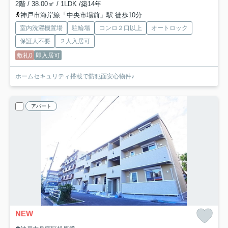
2階 / 38.00㎡ / 1LDK /築14年
神戸市海岸線「中央市場前」駅 徒歩10分
室内洗濯機置場
駐輪場
コンロ２口以上
オートロック
保証人不要
２人入居可
敷礼0
即入居可
ホームセキュリティ搭載で防犯面安心物件♪
アパート
NEW