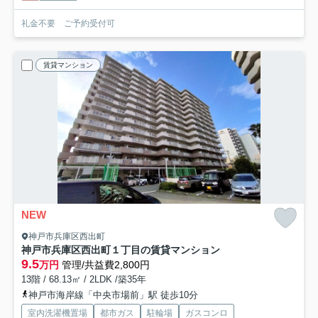
礼金不要 ご予約受付可
賃貸マンション
NEW
神戸市兵庫区西出町
神戸市兵庫区西出町１丁目の賃貸マンション
9.5
万円
管理/共益費2,800円
13階 / 68.13㎡ / 2LDK /築35年
神戸市海岸線「中央市場前」駅 徒歩10分
室内洗濯機置場
都市ガス
駐輪場
ガスコンロ