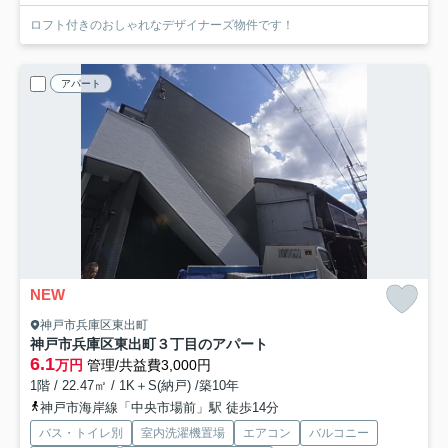
ロフト付きのおしゃれなデザイナーズ物件です！
アパート
NEW
神戸市兵庫区東出町
神戸市兵庫区東出町３丁目のアパート
6.1
万円
管理/共益費3,000円
1階 / 22.47㎡ / 1K＋S(納戸) /築10年
神戸市海岸線「中央市場前」駅 徒歩14分
バス・トイレ別
室内洗濯機置場
エアコン
バルコニー