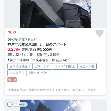
NEW
神戸市兵庫区東出町
神戸市兵庫区東出町３丁目のアパート
6.2
万円
管理/共益費3,000円
2階 / 22.47㎡ / 1K＋S(納戸) /築10年
神戸市海岸線「中央市場前」駅 徒歩14分
室内洗濯機置場
ガスコンロ
コンロ２口以上
保証人不要
２人入居可
閑静な住宅地
敷礼0
追焚機能付きで水道代の節約ができます！オシャレなロフト付き♪
アパート