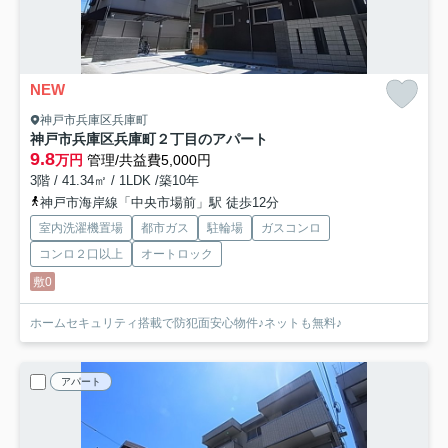
NEW
神戸市兵庫区兵庫町
神戸市兵庫区兵庫町２丁目のアパート
9.8
万円
管理/共益費5,000円
3階 / 41.34㎡ / 1LDK /築10年
神戸市海岸線「中央市場前」駅 徒歩12分
室内洗濯機置場
都市ガス
駐輪場
ガスコンロ
コンロ２口以上
オートロック
敷0
ホームセキュリティ搭載で防犯面安心物件♪ネットも無料♪
アパート