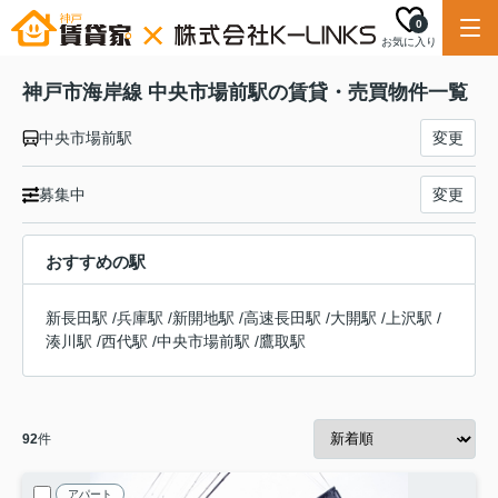
0
お気に入り
神戸市海岸線 中央市場前駅の賃貸・売買物件一覧
中央市場前駅
変更
募集中
変更
おすすめの駅
新長田駅
/
兵庫駅
/
新開地駅
/
高速長田駅
/
大開駅
/
上沢駅
/
湊川駅
/
西代駅
/
中央市場前駅
/
鷹取駅
92
件
アパート