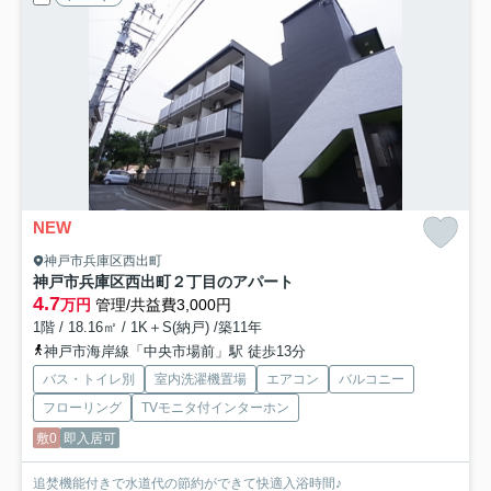
NEW
神戸市兵庫区西出町
神戸市兵庫区西出町２丁目のアパート
4.7
万円
管理/共益費3,000円
1階 / 18.16㎡ / 1K＋S(納戸) /築11年
神戸市海岸線「中央市場前」駅 徒歩13分
バス・トイレ別
室内洗濯機置場
エアコン
バルコニー
フローリング
TVモニタ付インターホン
敷0
即入居可
追焚機能付きで水道代の節約ができて快適入浴時間♪