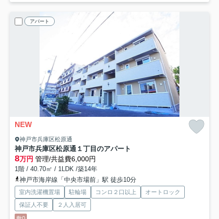
アパート
NEW
神戸市兵庫区松原通
神戸市兵庫区松原通１丁目のアパート
8
万円
管理/共益費6,000円
1階 / 40.70㎡ / 1LDK /築14年
神戸市海岸線「中央市場前」駅 徒歩10分
室内洗濯機置場
駐輪場
コンロ２口以上
オートロック
保証人不要
２人入居可
敷0