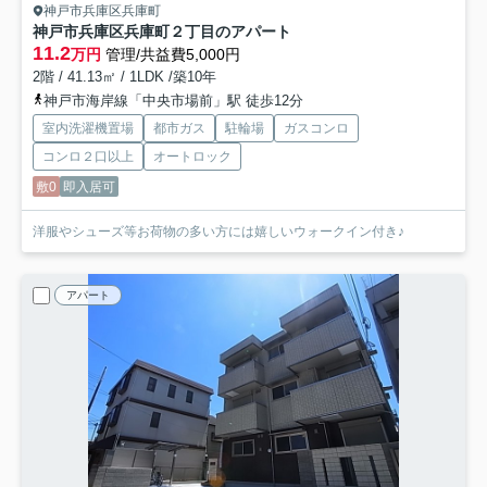
神戸市兵庫区兵庫町
神戸市兵庫区兵庫町２丁目のアパート
11.2
万円
管理/共益費5,000円
2階 / 41.13㎡ / 1LDK /築10年
神戸市海岸線「中央市場前」駅 徒歩12分
室内洗濯機置場
都市ガス
駐輪場
ガスコンロ
コンロ２口以上
オートロック
敷0
即入居可
洋服やシューズ等お荷物の多い方には嬉しいウォークイン付き♪
アパート