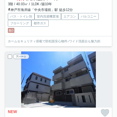
3階 / 40.03㎡ / 1LDK /築10年
神戸市海岸線「中央市場前」駅 徒歩12分
バス・トイレ別
室内洗濯機置場
エアコン
バルコニー
フローリング
都市ガス
敷0
ホームセキュリティ搭載で防犯面安心物件♪ワイド洗面台も魅力的
アパート
NEW