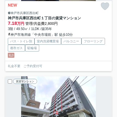
NEW
神戸市兵庫区西出町
神戸市兵庫区西出町１丁目の賃貸マンション
7.18
万円
管理/共益費2,800円
3階 / 49.50㎡ / 1LDK /築35年
神戸市海岸線「中央市場前」駅 徒歩10分
バス・トイレ別
室内洗濯機置場
バルコニー
フローリング
都市ガス
駐輪場
礼0
礼金不要 ご予約受付可
賃貸マンション