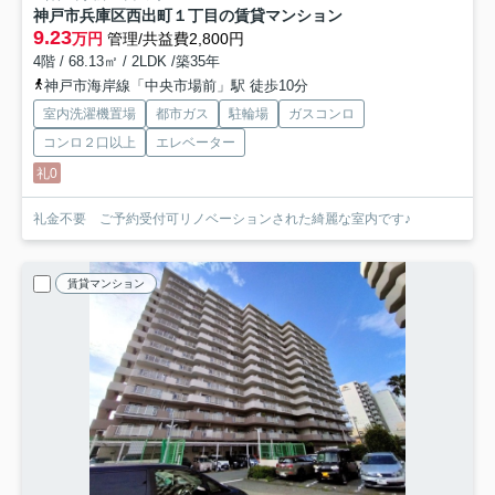
神戸市兵庫区西出町１丁目の賃貸マンション
9.23
万円
管理/共益費2,800円
4階 / 68.13㎡ / 2LDK /築35年
神戸市海岸線「中央市場前」駅 徒歩10分
室内洗濯機置場
都市ガス
駐輪場
ガスコンロ
コンロ２口以上
エレベーター
礼0
礼金不要 ご予約受付可リノベーションされた綺麗な室内です♪
賃貸マンション