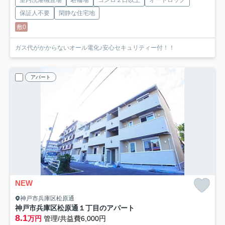
室内洗濯機置場
駐輪場
コンロ２口以上
オートロック
保証人不要
閑静な住宅地
敷0
ガス代がかからないオール電化♪安心セキュリティー付！！
アパート
NEW
神戸市兵庫区松原通
神戸市兵庫区松原通１丁目のアパート
8.1
万円
管理/共益費6,000円