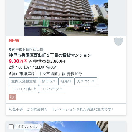
NEW
神戸市兵庫区西出町
神戸市兵庫区西出町１丁目の賃貸マンション
9.38
万円
管理/共益費2,800円
2階 / 68.13㎡ / 2LDK /築35年
神戸市海岸線「中央市場前」駅 徒歩10分
室内洗濯機置場
都市ガス
駐輪場
ガスコンロ
コンロ２口以上
エレベーター
礼0
礼金不要 ご予約受付可 リノベーションされた綺麗な室内です♪
賃貸マンション