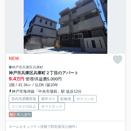
NEW
神戸市兵庫区兵庫町
神戸市兵庫区兵庫町２丁目のアパート
9.4
万円
管理/共益費5,000円
1階 / 41.34㎡ / 1LDK /築10年
神戸市海岸線「中央市場前」駅 徒歩12分
室内洗濯機置場
都市ガス
駐輪場
ガスコンロ
コンロ２口以上
オートロック
敷0
即入居可
ホームセキュリティ搭載で防犯面安心物件♪