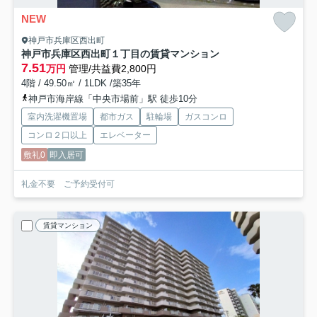
NEW
神戸市兵庫区西出町
神戸市兵庫区西出町１丁目の賃貸マンション
7.51
万円
管理/共益費2,800円
4階 / 49.50㎡ / 1LDK /築35年
神戸市海岸線「中央市場前」駅 徒歩10分
室内洗濯機置場
都市ガス
駐輪場
ガスコンロ
コンロ２口以上
エレベーター
敷礼0
即入居可
礼金不要 ご予約受付可
賃貸マンション