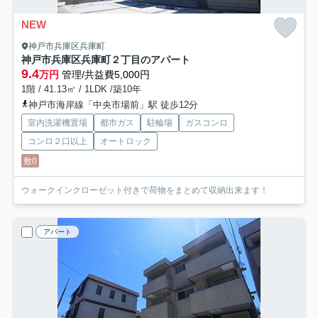
NEW
神戸市兵庫区兵庫町
神戸市兵庫区兵庫町２丁目のアパート
9.4
万円
管理/共益費5,000円
1階 / 41.13㎡ / 1LDK /築10年
神戸市海岸線「中央市場前」駅 徒歩12分
室内洗濯機置場
都市ガス
駐輪場
ガスコンロ
コンロ２口以上
オートロック
敷0
ウォークインクローゼット付きで荷物をまとめて収納出来ます！
アパート