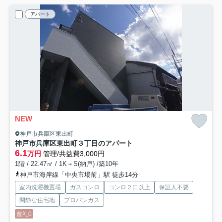
アパート
NEW
神戸市兵庫区東出町
神戸市兵庫区東出町３丁目のアパート
6.1
万円
管理/共益費3,000円
1階 / 22.47㎡ / 1K＋S(納戸) /築10年
神戸市海岸線「中央市場前」駅 徒歩14分
室内洗濯機置場
ガスコンロ
コンロ２口以上
保証人不要
閑静な住宅地
プロパンガス
敷礼0