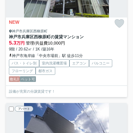
NEW
神戸市兵庫区西柳原町
神戸市兵庫区西柳原町の賃貸マンション
5.3
万円
管理/共益費10,000円
9階 / 20.62㎡ / 1K /築16年
神戸市海岸線「中央市場前」駅 徒歩11分
バス・トイレ別
室内洗濯機置場
エアコン
バルコニー
フローリング
都市ガス
敷礼0
ペット可
設備が充実の分譲賃貸です！
アパート