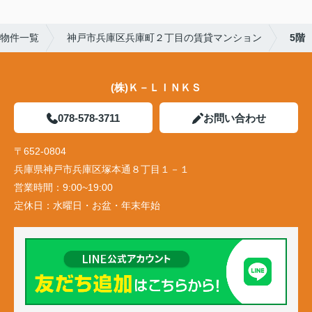
物件一覧
神戸市兵庫区兵庫町２丁目の賃貸マンション
5階
(株)Ｋ－ＬＩＮＫＳ
078-578-3711
お問い合わせ
〒652-0804
兵庫県神戸市兵庫区塚本通８丁目１－１
営業時間：
9:00~19:00
定休日：
水曜日・お盆・年末年始