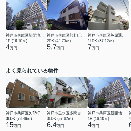
神戸市兵庫区新開地１丁目
神戸市兵庫区熊野町４丁目
神戸市兵庫区芦原通４丁目
1R (16.10㎡)
2DK (42.70㎡)
1LDK (37.12㎡)
4
5.7
7
万円
万円
万円
よく見られている物件
神戸市兵庫区矢部町
神戸市垂水区多聞台２丁目
神戸市兵庫区新開地１丁目
3LDK (78.46㎡)
3LDK (57.62㎡)
1R (16.10㎡)
4
15
6.4
4
万円
万円
万円