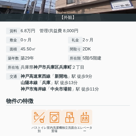
【外観】
6.8万円 管理/共益費 8,000円
賃料
0ヶ月
2ヶ月
敷金
礼金
45.50㎡
2DK
面積
間取り
築29年
5階/5階建
築年数
所在階
兵庫県
神戸市兵庫区
兵庫町
２丁目
所在地
神戸高速東西線
「
新開地
」駅 徒歩9分
交通
山陽本線
「
兵庫
」駅 徒歩13分
神戸市海岸線
「
中央市場前
」駅 徒歩11分
物件の特徴
バストイレ
室内洗濯機
独立洗面台
エレベータ
別
置場
ー