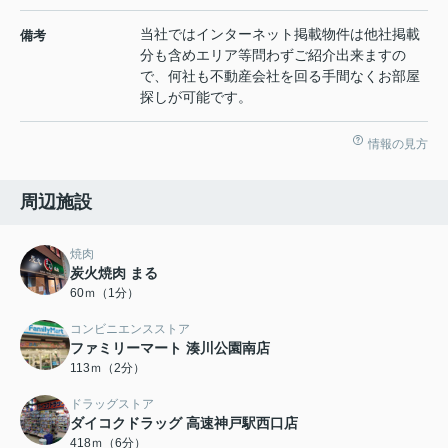
当社ではインターネット掲載物件は他社掲載
備考
分も含めエリア等問わずご紹介出来ますの
で、何社も不動産会社を回る手間なくお部屋
探しが可能です。
情報の見方
周辺施設
焼肉
炭火焼肉 まる
60ｍ（1分）
コンビニエンスストア
ファミリーマート 湊川公園南店
113ｍ（2分）
ドラッグストア
ダイコクドラッグ 高速神戸駅西口店
418ｍ（6分）