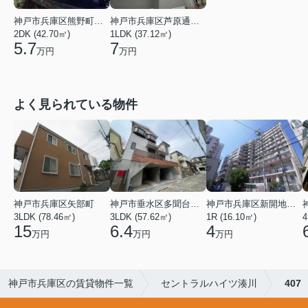
神戸市兵庫区熊野町４丁目
神戸市兵庫区芦原通４丁目
2DK (42.70㎡)
1LDK (37.12㎡)
5.7
7
万円
万円
よく見られている物件
神戸市兵庫区矢部町
神戸市垂水区多聞台２丁目
神戸市兵庫区新開地１丁目
3LDK (78.46㎡)
3LDK (57.62㎡)
1R (16.10㎡)
4
15
6.4
4
万円
万円
万円
神戸市兵庫区の賃貸物件一覧
セントラルハイツ湊川
407