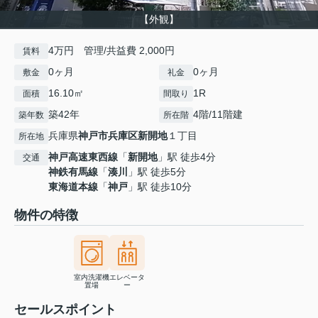
【外観】
4万円 管理/共益費 2,000円
賃料
0ヶ月
0ヶ月
敷金
礼金
16.10㎡
1R
面積
間取り
築42年
4階/11階建
築年数
所在階
兵庫県
神戸市兵庫区
新開地
１丁目
所在地
神戸高速東西線
「
新開地
」駅 徒歩4分
交通
神鉄有馬線
「
湊川
」駅 徒歩5分
東海道本線
「
神戸
」駅 徒歩10分
物件の特徴
室内洗濯機
エレベータ
置場
ー
セールスポイント