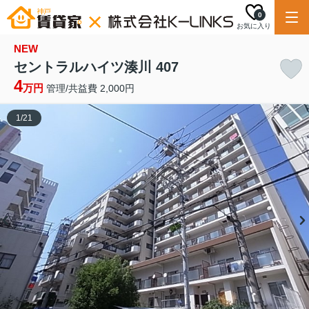
0
お気に入り
NEW
セントラルハイツ湊川 407
4
万円
管理/共益費 2,000円
1
/
21