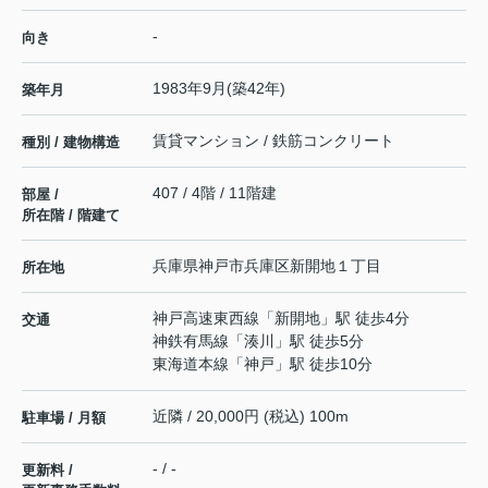
-
向き
1983年9月(築42年)
築年月
賃貸マンション / 鉄筋コンクリート
種別 / 建物構造
407 / 4階 / 11階建
部屋 /
所在階 / 階建て
兵庫県
神戸市兵庫区
新開地
１丁目
所在地
神戸高速東西線
「
新開地
」駅 徒歩4分
交通
神鉄有馬線
「
湊川
」駅 徒歩5分
東海道本線
「
神戸
」駅 徒歩10分
近隣 / 20,000円 (税込) 100m
駐車場 / 月額
- / -
更新料 /