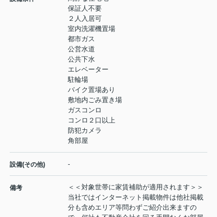
保証人不要
２人入居可
室内洗濯機置場
都市ガス
公営水道
公共下水
エレベーター
駐輪場
バイク置場あり
敷地内ごみ置き場
ガスコンロ
コンロ２口以上
防犯カメラ
角部屋
-
設備(その他)
＜＜対象世帯に家賃補助が適用されます＞＞
備考
当社ではインターネット掲載物件は他社掲載
分も含めエリア等問わずご紹介出来ますの