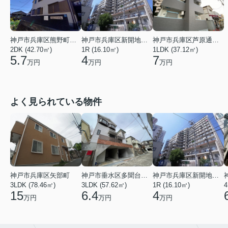
神戸市兵庫区熊野町４丁目
神戸市兵庫区新開地１丁目
神戸市兵庫区芦原通４丁目
2DK (42.70㎡)
1R (16.10㎡)
1LDK (37.12㎡)
5.7
4
7
万円
万円
万円
よく見られている物件
神戸市兵庫区矢部町
神戸市垂水区多聞台２丁目
神戸市兵庫区新開地１丁目
3LDK (78.46㎡)
3LDK (57.62㎡)
1R (16.10㎡)
4
15
6.4
4
万円
万円
万円