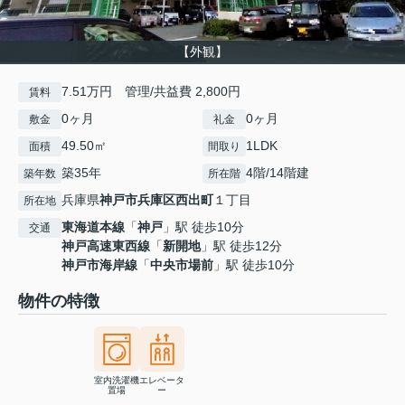
【外観】
7.51万円 管理/共益費 2,800円
賃料
0ヶ月
0ヶ月
敷金
礼金
49.50㎡
1LDK
面積
間取り
築35年
4階/14階建
築年数
所在階
兵庫県
神戸市兵庫区
西出町
１丁目
所在地
東海道本線
「
神戸
」駅 徒歩10分
交通
神戸高速東西線
「
新開地
」駅 徒歩12分
神戸市海岸線
「
中央市場前
」駅 徒歩10分
物件の特徴
室内洗濯機
エレベータ
置場
ー