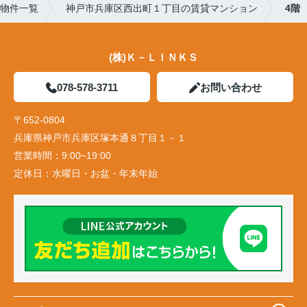
物件一覧
神戸市兵庫区西出町１丁目の賃貸マンション
4階
(株)Ｋ－ＬＩＮＫＳ
078-578-3711
お問い合わせ
〒652-0804
兵庫県神戸市兵庫区塚本通８丁目１－１
営業時間：
9:00~19:00
定休日：
水曜日・お盆・年末年始