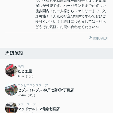
で、何社も不動産会社を回る手間なくお部屋
探しが可能です。ハーバランドまでが嬉しい
徒歩圏内！お一人様からファミリーまでご入
居可能！！人気の好立地物件ですのでぜひご
検討ください！！詳細につきましては当社へ
どうぞお気軽にお問い合わせください♪♪
情報の見方
周辺施設
焼肉
たじま屋
46ｍ（1分）
コンビニエンスストア
セブンイレブン 神戸七宮町2丁目店
234ｍ（3分）
ファーストフード
マクドナルド 2号線七宮店