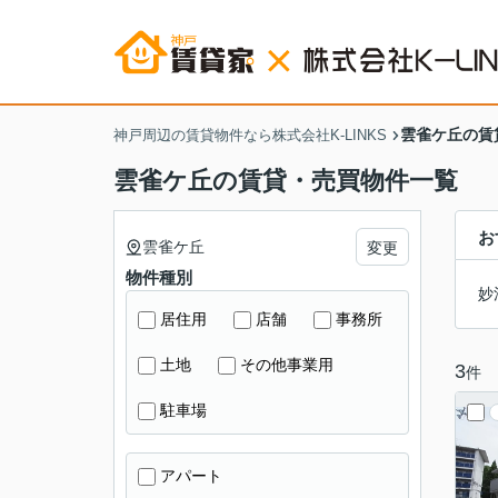
雲雀ケ丘の賃
神戸周辺の賃貸物件なら株式会社K-LINKS
雲雀ケ丘の賃貸・売買物件一覧
お
雲雀ケ丘
変更
物件種別
妙
居住用
店舗
事務所
土地
その他事業用
3
件
駐車場
アパート