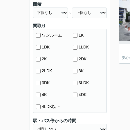
面積
～
間取り
ワンルーム
1K
1DK
1LDK
安心
2K
2DK
2LDK
3K
3DK
3LDK
4K
4DK
4LDK以上
駅・バス停からの時間