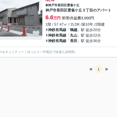
神戸市長田区
雲雀ケ丘
神戸市長田区雲雀ケ丘３丁目のアパート
6.6
万円
管理/共益費3,000円
1階 / 57.47㎡ / 2LDK /築10年 /2階建
神鉄有馬線
「
鵯越
」駅 徒歩20分
神鉄有馬線
「
丸山
」駅 徒歩22分
神鉄有馬線
「
長田
」駅 徒歩36分
のセキュリティー！ゆったり一坪風呂で快適入浴時間♪
1