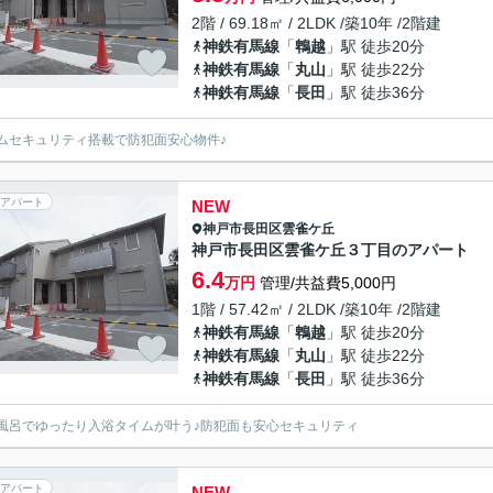
2階 / 69.18㎡ / 2LDK /築10年 /2階建
神鉄有馬線
「
鵯越
」駅 徒歩20分
神鉄有馬線
「
丸山
」駅 徒歩22分
神鉄有馬線
「
長田
」駅 徒歩36分
ムセキュリティ搭載で防犯面安心物件♪
アパート
NEW
神戸市長田区
雲雀ケ丘
神戸市長田区雲雀ケ丘３丁目のアパート
6.4
万円
管理/共益費5,000円
1階 / 57.42㎡ / 2LDK /築10年 /2階建
神鉄有馬線
「
鵯越
」駅 徒歩20分
神鉄有馬線
「
丸山
」駅 徒歩22分
神鉄有馬線
「
長田
」駅 徒歩36分
風呂でゆったり入浴タイムが叶う♪防犯面も安心セキュリティ
アパート
NEW