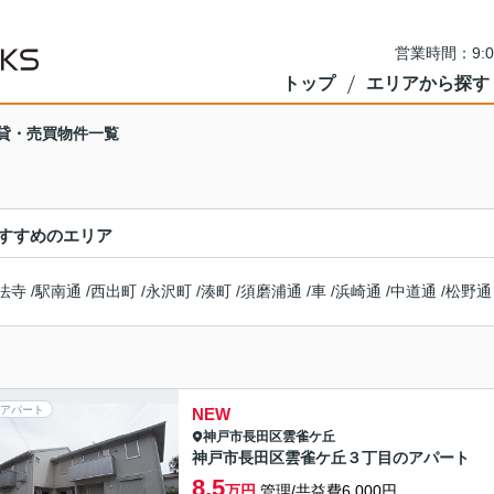
営業時間：9:
トップ
エリアから探す
貸・売買物件一覧
すすめのエリア
法寺
/
駅南通
/
西出町
/
永沢町
/
湊町
/
須磨浦通
/
車
/
浜崎通
/
中道通
/
松野通
アパート
NEW
神戸市長田区
雲雀ケ丘
神戸市長田区雲雀ケ丘３丁目のアパート
8.5
万円
管理/共益費6,000円