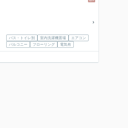
バス・トイレ別
室内洗濯機置場
エアコン
バルコニー
フローリング
電気有