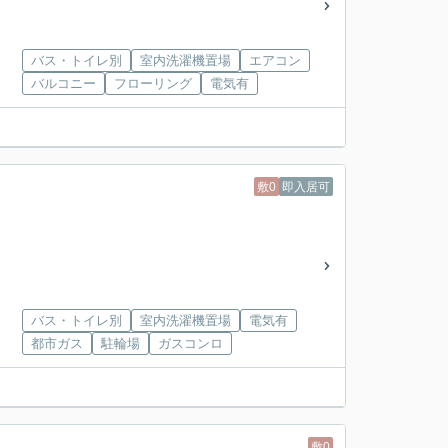
バス・トイレ別
室内洗濯機置場
エアコン
バルコニー
フローリング
電気有
敷0
即入居可
バス・トイレ別
室内洗濯機置場
電気有
都市ガス
駐輪場
ガスコンロ
敷0