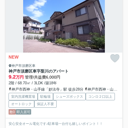
NEW
神戸市須磨区車
神戸市須磨区車字梨川のアパート
9.2
万円
管理/共益費6,000円
2階 / 68.70㎡ / 3LDK /築18年
神戸市西神・山手線「妙法寺」駅 徒歩28分
神戸市西神・山手線「名谷」駅 徒歩34分
室内洗濯機置場
駐輪場
シューズボックス
コンロ２口以上
オートロック
保証人不要
敷0
即入居可
安心安全オール電化です♪駐車場一台付も嬉しいポイント！！