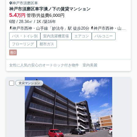
神戸市須磨区車
神戸市須磨区車字潰ノ下の賃貸マンション
5.4
万円
管理/共益費6,000円
6階 / 28.34㎡ / 1K /築16年
神戸市西神・山手線「妙法寺」駅 徒歩20分
神戸市西神・山手線「名谷」駅 徒歩37分
バス・トイレ別
室内洗濯機置場
エアコン
バルコニー
フローリング
都市ガス
敷0
女性に人気の安心のオートロック付き物件 室内美麗
賃貸マンション