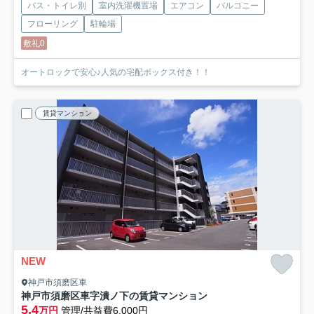
バス・トイレ別
室内洗濯機置場
エアコン
バルコニー
フローリング
駐輪場
敷礼0
オートロックで安心♪人気の宅配ボックス付き！！
賃貸マンション
NEW
神戸市須磨区車
神戸市須磨区車字潰ノ下の賃貸マンション
5.4
万円
管理/共益費6,000円