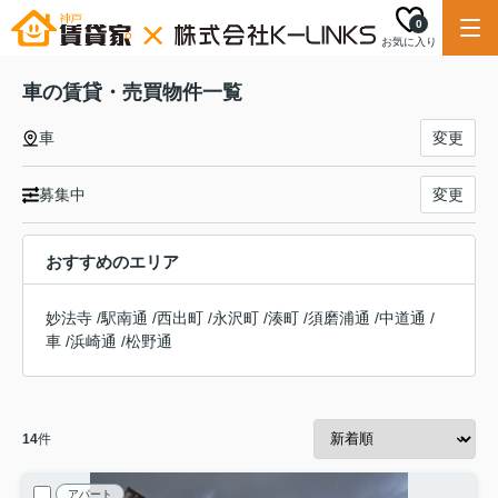
0
お気に入り
車の賃貸・売買物件一覧
車
変更
募集中
変更
おすすめのエリア
妙法寺
/
駅南通
/
西出町
/
永沢町
/
湊町
/
須磨浦通
/
中道通
/
車
/
浜崎通
/
松野通
14
件
アパート