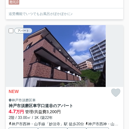
敷礼0
追焚機能でいつでもお風呂がぽかぽかに♪
アパート
NEW
神戸市須磨区車
神戸市須磨区車字口道谷のアパート
4.7
万円
管理/共益費3,200円
2階 / 33.00㎡ / 1K /築22年
神戸市西神・山手線「妙法寺」駅 徒歩20分
神戸市西神・山手線「名谷」駅 徒歩33分