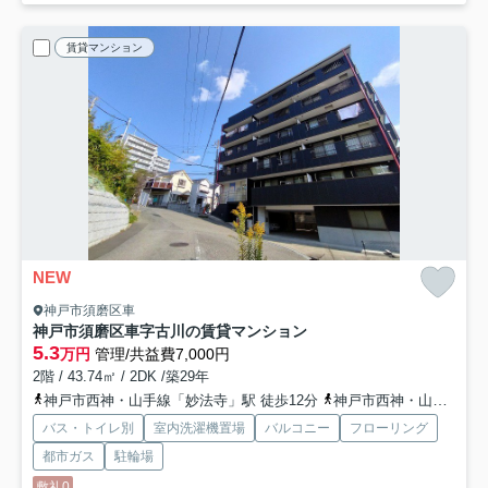
賃貸マンション
NEW
神戸市須磨区車
神戸市須磨区車字古川の賃貸マンション
5.3
万円
管理/共益費7,000円
2階 / 43.74㎡ / 2DK /築29年
神戸市西神・山手線「妙法寺」駅 徒歩12分
神戸市西神・山手線「名谷」駅 徒歩32分
バス・トイレ別
室内洗濯機置場
バルコニー
フローリング
都市ガス
駐輪場
敷礼0