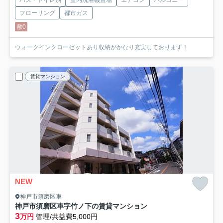
バス・トイレ別
室内洗濯機置場
エアコン
バルコニー
フローリング
都市ガス
敷0
ウォークインクローゼットあり収納がかなり充実しております！
賃貸マンション
NEW
神戸市須磨区車
神戸市須磨区車字竹ノ下の賃貸マンション
3
万円
管理/共益費5,000円