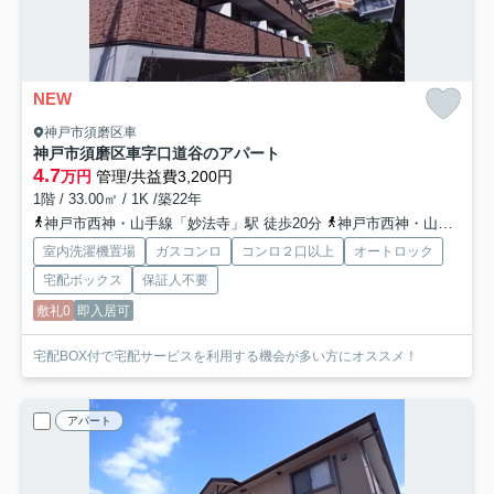
NEW
神戸市須磨区車
神戸市須磨区車字口道谷のアパート
4.7
万円
管理/共益費3,200円
1階 / 33.00㎡ / 1K /築22年
神戸市西神・山手線「妙法寺」駅 徒歩20分
神戸市西神・山手線「名谷」駅 徒歩33分
室内洗濯機置場
ガスコンロ
コンロ２口以上
オートロック
宅配ボックス
保証人不要
敷礼0
即入居可
宅配BOX付で宅配サービスを利用する機会が多い方にオススメ！
アパート