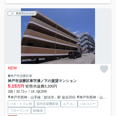
賃貸マンション
NEW
神戸市須磨区車
神戸市須磨区車字潰ノ下の賃貸マンション
5.15
万円
管理/共益費3,200円
2階 / 30.72㎡ / 1K /築20年
神戸市西神・山手線「妙法寺」駅 徒歩20分
神戸市西神・山手線「名谷」駅 徒歩20分
バス・トイレ別
室内洗濯機置場
エアコン
バルコニー
フローリング
駐輪場