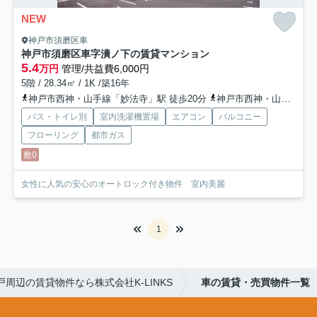
NEW
神戸市須磨区車
神戸市須磨区車字潰ノ下の賃貸マンション
5.4
万円
管理/共益費6,000円
5階 / 28.34㎡ / 1K /築16年
神戸市西神・山手線「妙法寺」駅 徒歩20分
神戸市西神・山手線「名谷」駅 徒歩37分
バス・トイレ別
室内洗濯機置場
エアコン
バルコニー
フローリング
都市ガス
敷0
女性に人気の安心のオートロック付き物件 室内美麗
1
戸周辺の賃貸物件なら株式会社K-LINKS
車の賃貸・売買物件一覧