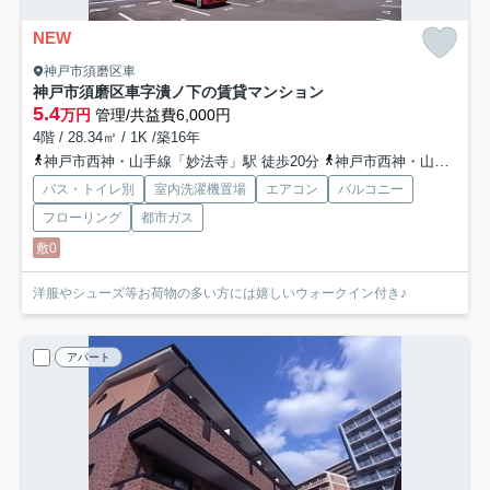
NEW
神戸市須磨区車
神戸市須磨区車字潰ノ下の賃貸マンション
5.4
万円
管理/共益費6,000円
4階 / 28.34㎡ / 1K /築16年
神戸市西神・山手線「妙法寺」駅 徒歩20分
神戸市西神・山手線「名谷」駅 徒歩37分
バス・トイレ別
室内洗濯機置場
エアコン
バルコニー
フローリング
都市ガス
敷0
洋服やシューズ等お荷物の多い方には嬉しいウォークイン付き♪
アパート