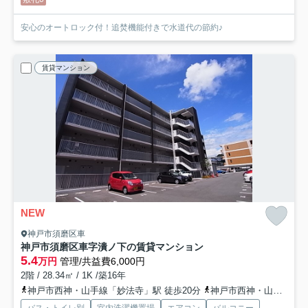
安心のオートロック付！追焚機能付きで水道代の節約♪
賃貸マンション
NEW
神戸市須磨区車
神戸市須磨区車字潰ノ下の賃貸マンション
5.4
万円
管理/共益費6,000円
2階 / 28.34㎡ / 1K /築16年
神戸市西神・山手線「妙法寺」駅 徒歩20分
神戸市西神・山手線「名谷」駅 徒歩37分