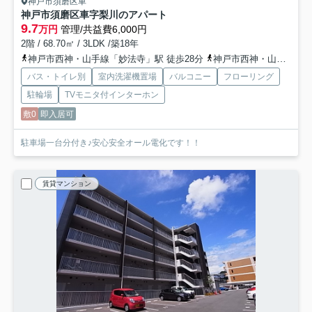
神戸市須磨区車
神戸市須磨区車字梨川のアパート
9.7
万円
管理/共益費6,000円
2階 / 68.70㎡ / 3LDK /築18年
神戸市西神・山手線「妙法寺」駅 徒歩28分
神戸市西神・山手線「名谷」駅 徒歩34分
バス・トイレ別
室内洗濯機置場
バルコニー
フローリング
駐輪場
TVモニタ付インターホン
敷0
即入居可
駐車場一台分付き♪安心安全オール電化です！！
賃貸マンション