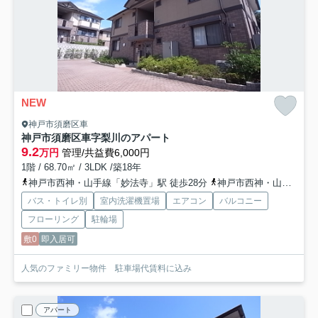
NEW
神戸市須磨区車
神戸市須磨区車字梨川のアパート
9.2
万円
管理/共益費6,000円
1階 / 68.70㎡ / 3LDK /築18年
神戸市西神・山手線「妙法寺」駅 徒歩28分
神戸市西神・山手線「名谷」駅 徒歩34分
バス・トイレ別
室内洗濯機置場
エアコン
バルコニー
フローリング
駐輪場
敷0
即入居可
人気のファミリー物件 駐車場代賃料に込み
アパート