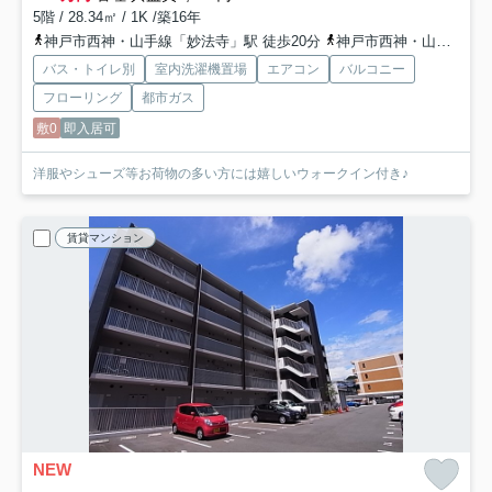
5階 / 28.34㎡ / 1K /築16年
神戸市西神・山手線「妙法寺」駅 徒歩20分
神戸市西神・山手線「名谷」駅 徒歩37分
バス・トイレ別
室内洗濯機置場
エアコン
バルコニー
フローリング
都市ガス
敷0
即入居可
洋服やシューズ等お荷物の多い方には嬉しいウォークイン付き♪
賃貸マンション
NEW