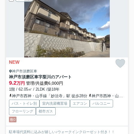
NEW
神戸市須磨区車
神戸市須磨区車字梨川のアパート
9.2
万円
管理/共益費6,000円
1階 / 62.05㎡ / 2LDK /築18年
神戸市西神・山手線「妙法寺」駅 徒歩28分
神戸市西神・山手線「名谷」駅 徒歩34分
バス・トイレ別
室内洗濯機置場
エアコン
バルコニー
フローリング
都市ガス
敷0
駐車場代賃料に込みが嬉しい♪ウォークインクローゼット付き！！