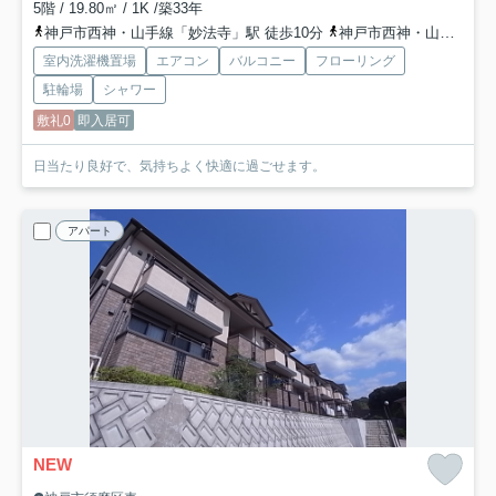
5階 / 19.80㎡ / 1K /築33年
神戸市西神・山手線「妙法寺」駅 徒歩10分
神戸市西神・山手線「名谷」駅 徒歩28分
室内洗濯機置場
エアコン
バルコニー
フローリング
駐輪場
シャワー
敷礼0
即入居可
日当たり良好で、気持ちよく快適に過ごせます。
アパート
NEW