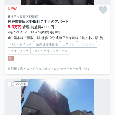
NEW
神戸市長田区野田町
神戸市長田区野田町７丁目のアパート
5.3
万円
管理/共益費4,000円
2階 / 21.45㎡ / 1K＋S(納戸) /築10年
山陽本線「鷹取」駅 徒歩10分
神戸市海岸線「駒ヶ林」駅 徒歩12分
バス・トイレ別
室内洗濯機置場
エアコン
バルコニー
フローリング
TVモニタ付インターホン
敷0
角部屋で広々ロフト付きのオシャレなデザイナー物件です♪
アパート