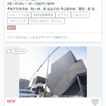
1階 / 20.56㎡ / 1K＋S(納戸) /築9年
神戸市海岸線「駒ヶ林」駅 徒歩13分
山陽本線「鷹取」駅 徒歩12分
バス・トイレ別
室内洗濯機置場
エアコン
バルコニー
フローリング
TVモニタ付インターホン
敷礼0
ロフト付きのおしゃれなデザイナーズ物件です！
アパート
NEW