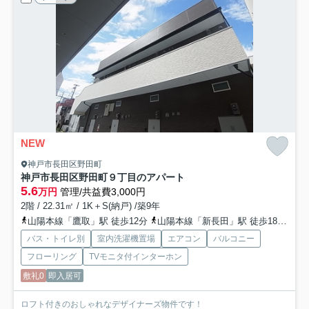
NEW
神戸市長田区野田町
神戸市長田区野田町９丁目のアパート
5.6
万円
管理/共益費3,000円
2階 / 22.31㎡ / 1K＋S(納戸) /築9年
山陽本線「鷹取」駅 徒歩12分
山陽本線「新長田」駅 徒歩18分
神
バス・トイレ別
室内洗濯機置場
エアコン
バルコニー
フローリング
TVモニタ付インターホン
敷礼0
即入居可
ロフト付きのおしゃれなデザイナーズ物件です！