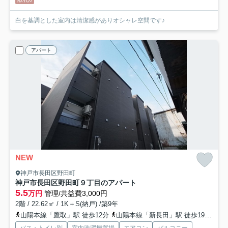
白を基調とした室内は清潔感がありオシャレ空間です♪
アパート
NEW
神戸市長田区野田町
神戸市長田区野田町９丁目のアパート
5.5
万円
管理/共益費3,000円
2階 / 22.62㎡ / 1K＋S(納戸) /築9年
山陽本線「鷹取」駅 徒歩12分
山陽本線「新長田」駅 徒歩19分
神