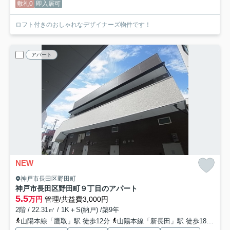
敷礼0
即入居可
ロフト付きのおしゃれなデザイナーズ物件です！
アパート
NEW
神戸市長田区野田町
神戸市長田区野田町９丁目のアパート
5.5
万円
管理/共益費3,000円
2階 / 22.31㎡ / 1K＋S(納戸) /築9年
山陽本線「鷹取」駅 徒歩12分
山陽本線「新長田」駅 徒歩18分
神