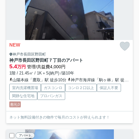
NEW
神戸市長田区野田町
神戸市長田区野田町７丁目のアパート
5.4
万円
管理/共益費4,000円
1階 / 21.45㎡ / 1K＋S(納戸) /築10年
山陽本線「鷹取」駅 徒歩10分
神戸市海岸線「駒ヶ林」駅 徒歩12分
室内洗濯機置場
ガスコンロ
コンロ２口以上
保証人不要
閑静な住宅地
プロパンガス
敷礼0
ネット無料設備付きの物件で毎月のコストが抑えられます！
アパート