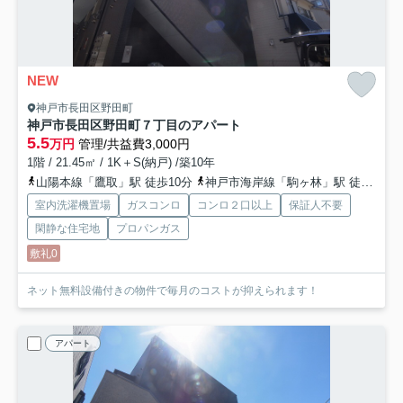
NEW
神戸市長田区野田町
神戸市長田区野田町７丁目のアパート
5.5
万円
管理/共益費3,000円
1階 / 21.45㎡ / 1K＋S(納戸) /築10年
山陽本線「鷹取」駅 徒歩10分
神戸市海岸線「駒ヶ林」駅 徒歩12分
室内洗濯機置場
ガスコンロ
コンロ２口以上
保証人不要
閑静な住宅地
プロパンガス
敷礼0
ネット無料設備付きの物件で毎月のコストが抑えられます！
アパート