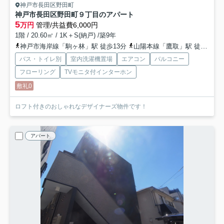
神戸市長田区野田町
神戸市長田区野田町９丁目のアパート
5
万円
管理/共益費6,000円
1階 / 20.60㎡ / 1K＋S(納戸) /築9年
神戸市海岸線「駒ヶ林」駅 徒歩13分
山陽本線「鷹取」駅 徒歩12分
バス・トイレ別
室内洗濯機置場
エアコン
バルコニー
フローリング
TVモニタ付インターホン
敷礼0
ロフト付きのおしゃれなデザイナーズ物件です！
アパート