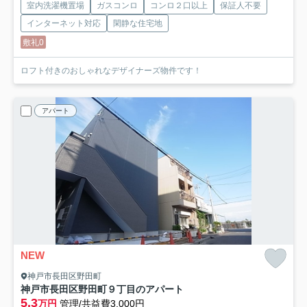
室内洗濯機置場
ガスコンロ
コンロ２口以上
保証人不要
インターネット対応
閑静な住宅地
敷礼0
ロフト付きのおしゃれなデザイナーズ物件です！
アパート
NEW
神戸市長田区野田町
神戸市長田区野田町９丁目のアパート
5.3
万円
管理/共益費3,000円