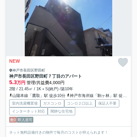
NEW
神戸市長田区野田町
神戸市長田区野田町７丁目のアパート
5.3
万円
管理/共益費4,000円
2階 / 21.45㎡ / 1K＋S(納戸) /築10年
山陽本線「鷹取」駅 徒歩10分
神戸市海岸線「駒ヶ林」駅 徒歩12分
室内洗濯機置場
ガスコンロ
コンロ２口以上
保証人不要
インターネット対応
閑静な住宅地
敷0
即入居可
ネット無料設備付きの物件で毎月のコストが抑えられます！