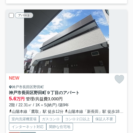
アパート
NEW
神戸市長田区野田町
神戸市長田区野田町９丁目のアパート
5.6
万円
管理/共益費3,000円
2階 / 22.31㎡ / 1K＋S(納戸) /築9年
山陽本線「鷹取」駅 徒歩12分
山陽本線「新長田」駅 徒歩18分
神
室内洗濯機置場
ガスコンロ
コンロ２口以上
保証人不要
インターネット対応
閑静な住宅地