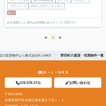
バス・トイレ別
室内洗濯機置場
エアコン
バルコニー
フローリング
TVモニタ付インターホン
敷礼0
白を基調とした室内は清潔感がありオシャレ空間です♪
1
の賃貸物件なら株式会社K-LINKS
野田町の賃貸・売買物件一覧
(株)Ｋ－ＬＩＮＫＳ
078-578-3711
お問い合わせ
〒652-0804
兵庫県神戸市兵庫区塚本通８丁目１－１