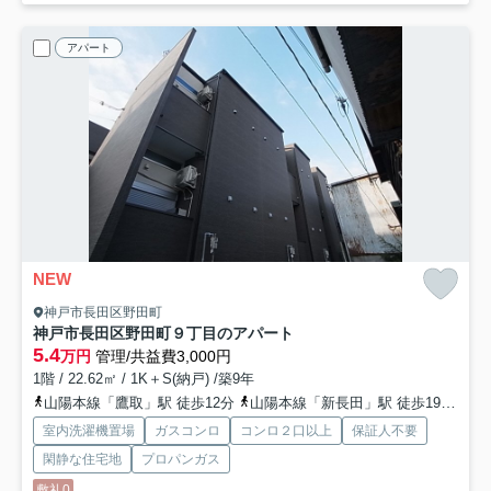
アパート
NEW
神戸市長田区野田町
神戸市長田区野田町９丁目のアパート
5.4
万円
管理/共益費3,000円
1階 / 22.62㎡ / 1K＋S(納戸) /築9年
山陽本線「鷹取」駅 徒歩12分
山陽本線「新長田」駅 徒歩19分
神
室内洗濯機置場
ガスコンロ
コンロ２口以上
保証人不要
閑静な住宅地
プロパンガス
敷礼0