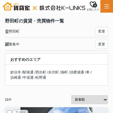
0
お気に入り
野田町の賃貸・売買物件一覧
野田町
変更
募集中
変更
おすすめのエリア
妙法寺
/
駅南通
/
西出町
/
永沢町
/
湊町
/
須磨浦通
/
車
/
浜崎通
/
中道通
/
松野通
11
件
アパート