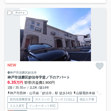
アパート
NEW
神戸市須磨区妙法寺
神戸市須磨区妙法寺字堂ノ下のアパート
6.35
万円
管理/共益費2,900円
1階 / 35.55㎡ / 1LDK /築14年
神戸市西神・山手線「妙法寺」駅 徒歩14分
山陽電鉄本線「板宿」駅 徒歩29分
室内洗濯機置場
ガスコンロ
コンロ２口以上
保証人不要
２人入居可
インターネット対応