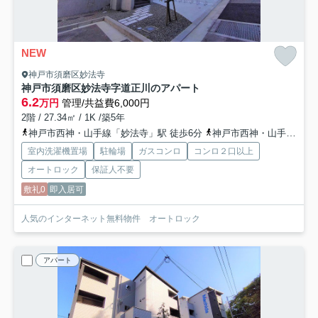
NEW
神戸市須磨区妙法寺
神戸市須磨区妙法寺字道正川のアパート
6.2
万円
管理/共益費6,000円
2階 / 27.34㎡ / 1K /築5年
神戸市西神・山手線「妙法寺」駅 徒歩6分
神戸市西神・山手線「名谷」駅 徒歩22分
室内洗濯機置場
駐輪場
ガスコンロ
コンロ２口以上
オートロック
保証人不要
敷礼0
即入居可
人気のインターネット無料物件 オートロック
アパート