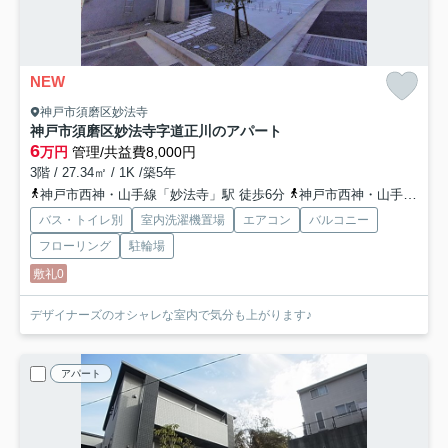
NEW
神戸市須磨区妙法寺
神戸市須磨区妙法寺字道正川のアパート
6
万円
管理/共益費8,000円
3階 / 27.34㎡ / 1K /築5年
神戸市西神・山手線「妙法寺」駅 徒歩6分
神戸市西神・山手線「名谷」駅 徒歩22分
バス・トイレ別
室内洗濯機置場
エアコン
バルコニー
フローリング
駐輪場
敷礼0
デザイナーズのオシャレな室内で気分も上がります♪
アパート