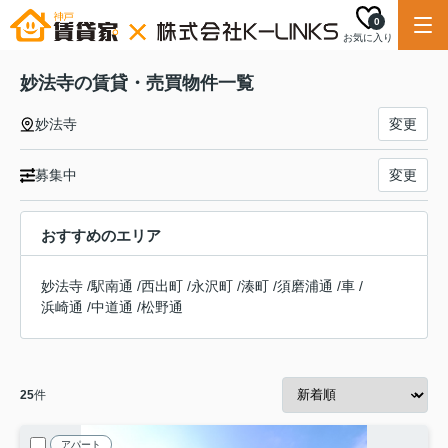
0
お気に入り
妙法寺の賃貸・売買物件一覧
妙法寺
変更
募集中
変更
おすすめのエリア
妙法寺
/
駅南通
/
西出町
/
永沢町
/
湊町
/
須磨浦通
/
車
/
浜崎通
/
中道通
/
松野通
25
件
アパート