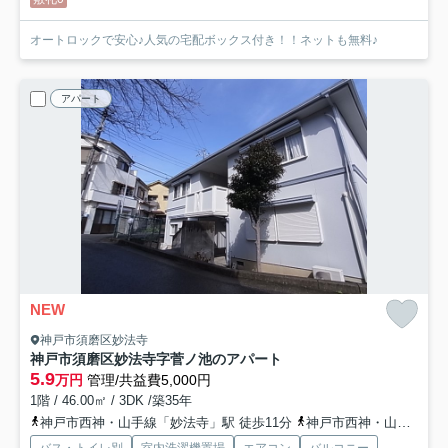
オートロックで安心♪人気の宅配ボックス付き！！ネットも無料♪
アパート
NEW
神戸市須磨区妙法寺
神戸市須磨区妙法寺字菅ノ池のアパート
5.9
万円
管理/共益費5,000円
1階 / 46.00㎡ / 3DK /築35年
神戸市西神・山手線「妙法寺」駅 徒歩11分
神戸市西神・山手線「名谷」駅 徒歩31分