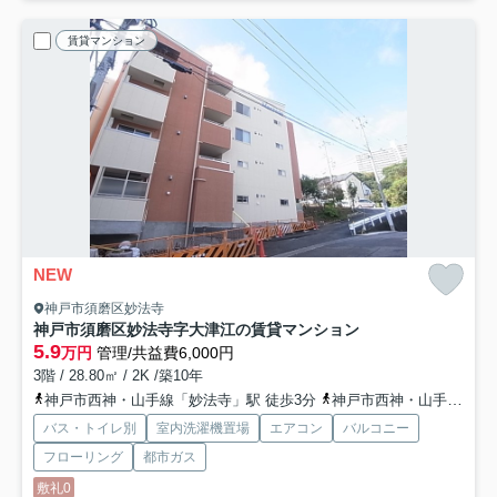
賃貸マンション
NEW
神戸市須磨区妙法寺
神戸市須磨区妙法寺字大津江の賃貸マンション
5.9
万円
管理/共益費6,000円
3階 / 28.80㎡ / 2K /築10年
神戸市西神・山手線「妙法寺」駅 徒歩3分
神戸市西神・山手線「名谷」駅 徒歩22分
バス・トイレ別
室内洗濯機置場
エアコン
バルコニー
フローリング
都市ガス
敷礼0