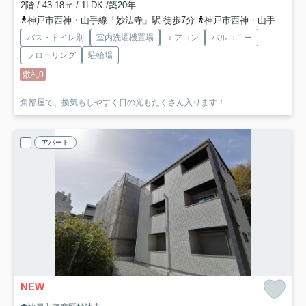
2階 / 43.18㎡ / 1LDK /築20年
神戸市西神・山手線「妙法寺」駅 徒歩7分
神戸市西神・山手線「名谷」駅 徒歩29分
バス・トイレ別
室内洗濯機置場
エアコン
バルコニー
フローリング
駐輪場
敷礼0
角部屋で、換気もしやすく日の光もたくさん入ります！
アパート
NEW