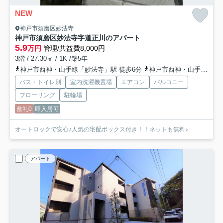
NEW
神戸市須磨区妙法寺
神戸市須磨区妙法寺字道正川のアパート
5.9
万円
管理/共益費8,000円
3階 / 27.30㎡ / 1K /築5年
神戸市西神・山手線「妙法寺」駅 徒歩6分
神戸市西神・山手線「名谷」駅 徒歩24分
バス・トイレ別
室内洗濯機置場
エアコン
バルコニー
フローリング
駐輪場
敷礼0
即入居可
オートロックで安心♪人気の宅配ボックス付き！！ネットも無料♪
アパート