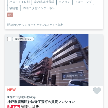
バス・トイレ別
室内洗濯機置場
エアコン
フローリング
駐輪場
TVモニタ付インターホン
敷0
開放的なカウンターキッチン♪ネットも無料！！
賃貸マンション
NEW
神戸市須磨区妙法寺
神戸市須磨区妙法寺字荒打の賃貸マンション
5.8
万円
管理/共益費-