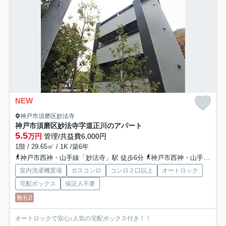
NEW
神戸市須磨区妙法寺
神戸市須磨区妙法寺字道正川のアパート
5.5
万円
管理/共益費6,000円
1階 / 29.65㎡ / 1K /築6年
神戸市西神・山手線「妙法寺」駅 徒歩6分
神戸市西神・山手線「名谷」駅 徒歩24分
室内洗濯機置場
ガスコンロ
コンロ２口以上
オートロック
宅配ボックス
保証人不要
敷礼0
オートロックで安心♪人気の宅配ボックス付き！！