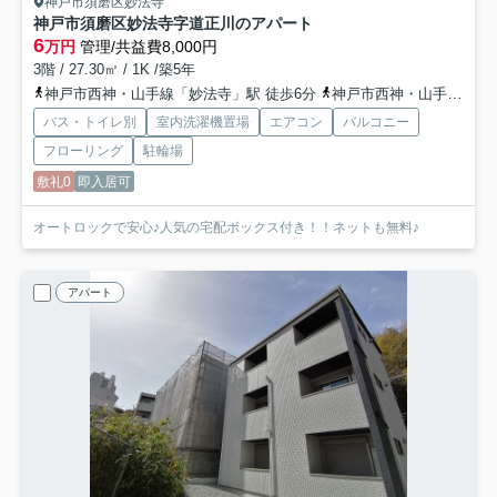
神戸市須磨区妙法寺
神戸市須磨区妙法寺字道正川のアパート
6
万円
管理/共益費8,000円
3階 / 27.30㎡ / 1K /築5年
神戸市西神・山手線「妙法寺」駅 徒歩6分
神戸市西神・山手線「名谷」駅 徒歩24分
バス・トイレ別
室内洗濯機置場
エアコン
バルコニー
フローリング
駐輪場
敷礼0
即入居可
オートロックで安心♪人気の宅配ボックス付き！！ネットも無料♪
アパート