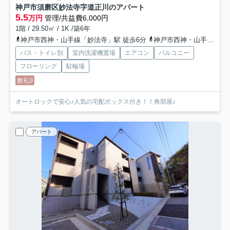
神戸市須磨区妙法寺字道正川のアパート
5.5
万円
管理/共益費6,000円
1階 / 29.50㎡ / 1K /築6年
神戸市西神・山手線「妙法寺」駅 徒歩6分
神戸市西神・山手線「名谷」駅 徒歩24分
バス・トイレ別
室内洗濯機置場
エアコン
バルコニー
フローリング
駐輪場
敷礼0
オートロックで安心♪人気の宅配ボックス付き！！角部屋♪
アパート