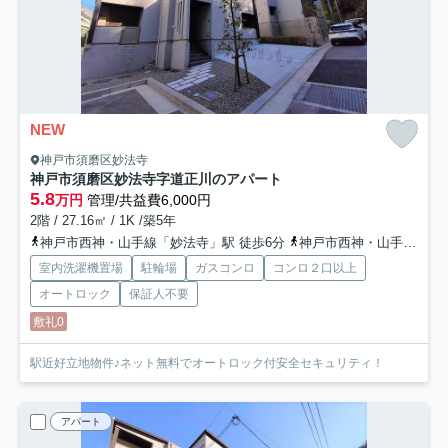
NEW
神戸市須磨区妙法寺
神戸市須磨区妙法寺字道正川のアパート
5.8
万円
管理/共益費6,000円
2階 / 27.16㎡ / 1K /築5年
神戸市西神・山手線「妙法寺」駅 徒歩6分
神戸市西神・山手線「名谷」駅 徒歩22分
室内洗濯機置場
駐輪場
ガスコンロ
コンロ２口以上
オートロック
保証人不要
敷礼0
駅近好立地物件♪ネット無料でオートロック付安全セキュリティ！
アパート