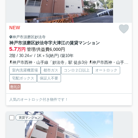
NEW
神戸市須磨区妙法寺
神戸市須磨区妙法寺字大津江の賃貸マンション
5.7
万円
管理/共益費6,000円
2階 / 30.24㎡ / 1K＋S(納戸) /築10年
神戸市西神・山手線「妙法寺」駅 徒歩3分
神戸市西神・山手線「名谷」駅 徒歩22分
室内洗濯機置場
都市ガス
コンロ２口以上
オートロック
宅配ボックス
保証人不要
敷礼0
人気のオートロック付き物件です！
賃貸マンション