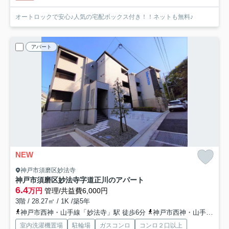
オートロックで安心♪人気の宅配ボックス付き！！ネットも無料♪
アパート
NEW
神戸市須磨区妙法寺
神戸市須磨区妙法寺字道正川のアパート
6.4
万円
管理/共益費6,000円
3階 / 28.27㎡ / 1K /築5年
神戸市西神・山手線「妙法寺」駅 徒歩6分
神戸市西神・山手線「名谷」駅 徒歩22分
室内洗濯機置場
駐輪場
ガスコンロ
コンロ２口以上