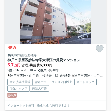
NEW
神戸市須磨区妙法寺
神戸市須磨区妙法寺字大津江の賃貸マンション
5.7
万円
管理/共益費6,000円
2階 / 26.52㎡ / 1K＋S(納戸) /築10年
神戸市西神・山手線「妙法寺」駅 徒歩3分
神戸市西神・山手線「名谷」駅 徒歩22分
室内洗濯機置場
都市ガス
コンロ２口以上
オートロック
宅配ボックス
保証人不要
敷礼0
インターネット無料 敷金礼金も無料ですよ！