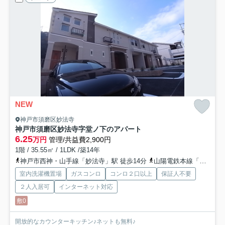
NEW
神戸市須磨区妙法寺
神戸市須磨区妙法寺字堂ノ下のアパート
6.25
万円
管理/共益費2,900円
1階 / 35.55㎡ / 1LDK /築14年
神戸市西神・山手線「妙法寺」駅 徒歩14分
山陽電鉄本線「板宿」駅 徒歩29分
室内洗濯機置場
ガスコンロ
コンロ２口以上
保証人不要
２人入居可
インターネット対応
敷0
開放的なカウンターキッチン♪ネットも無料♪