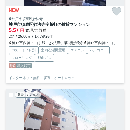
NEW
神戸市須磨区妙法寺
神戸市須磨区妙法寺字荒打の賃貸マンション
5.5
万円
管理/共益費-
2階 / 25.00㎡ / 1K /築25年
神戸市西神・山手線「妙法寺」駅 徒歩3分
神戸市西神・山手線「名谷」駅 徒歩22分
バス・トイレ別
室内洗濯機置場
エアコン
バルコニー
フローリング
都市ガス
敷0
即入居可
インターネット無料 駅近 オートロック
賃貸マンション