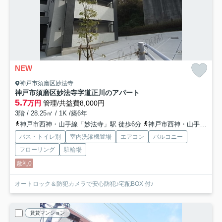
NEW
神戸市須磨区妙法寺
神戸市須磨区妙法寺字道正川のアパート
5.7
万円
管理/共益費8,000円
3階 / 28.25㎡ / 1K /築6年
神戸市西神・山手線「妙法寺」駅 徒歩6分
神戸市西神・山手線「名谷」駅 徒歩24分
バス・トイレ別
室内洗濯機置場
エアコン
バルコニー
フローリング
駐輪場
敷礼0
オートロック＆防犯カメラで安心防犯♪宅配BOX 付♪
賃貸マンション