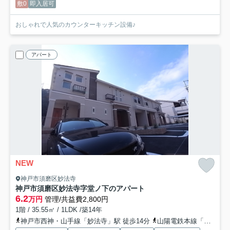
敷0
即入居可
おしゃれで人気のカウンターキッチン設備♪
アパート
NEW
神戸市須磨区妙法寺
神戸市須磨区妙法寺字堂ノ下のアパート
6.2
万円
管理/共益費2,800円
1階 / 35.55㎡ / 1LDK /築14年
神戸市西神・山手線「妙法寺」駅 徒歩14分
山陽電鉄本線「板宿」駅 徒歩29分