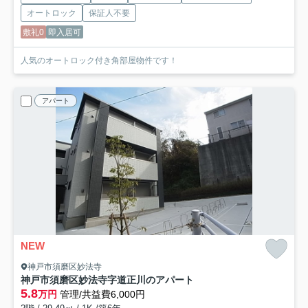
オートロック
保証人不要
敷礼0
即入居可
人気のオートロック付き角部屋物件です！
アパート
NEW
神戸市須磨区妙法寺
神戸市須磨区妙法寺字道正川のアパート
5.8
万円
管理/共益費6,000円