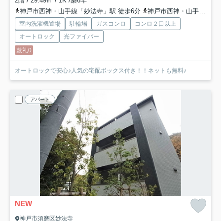
2階 / 29.49㎡ / 1K /築6年
神戸市西神・山手線「妙法寺」駅 徒歩6分
神戸市西神・山手線「名谷」駅 徒歩24分
室内洗濯機置場
駐輪場
ガスコンロ
コンロ２口以上
オートロック
光ファイバー
敷礼0
オートロックで安心♪人気の宅配ボックス付き！！ネットも無料♪
アパート
NEW
神戸市須磨区妙法寺