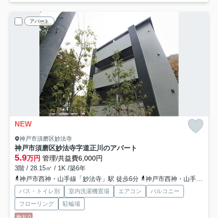
アパート
NEW
神戸市須磨区妙法寺
神戸市須磨区妙法寺字道正川のアパート
5.9
万円
管理/共益費6,000円
3階 / 28.15㎡ / 1K /築6年
神戸市西神・山手線「妙法寺」駅 徒歩6分
神戸市西神・山手線「名谷」駅 徒歩24分
バス・トイレ別
室内洗濯機置場
エアコン
バルコニー
フローリング
駐輪場
敷礼0