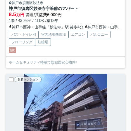
神戸市須磨区妙法寺
神戸市須磨区妙法寺字筆前のアパート
8.5
万円
管理/共益費6,000円
1階 / 43.26㎡ / 1LDK /築13年
神戸市西神・山手線「妙法寺」駅 徒歩4分
神戸市西神・山手線「名谷」駅 徒歩28分
バス・トイレ別
室内洗濯機置場
エアコン
バルコニー
フローリング
駐輪場
敷0
ホームセキュリティ搭載で防犯面安心物件♪
賃貸マンション