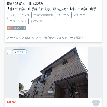
5階 / 25.00㎡ / 1K /築25年
神戸市西神・山手線「妙法寺」駅 徒歩3分
神戸市西神・山手線「名谷」駅 徒歩22分
バス・トイレ別
室内洗濯機置場
エアコン
バルコニー
フローリング
都市ガス
敷0
即入居可
オートロック＆防犯カメラで安心のセキュリティー！駅近♪
アパート
NEW