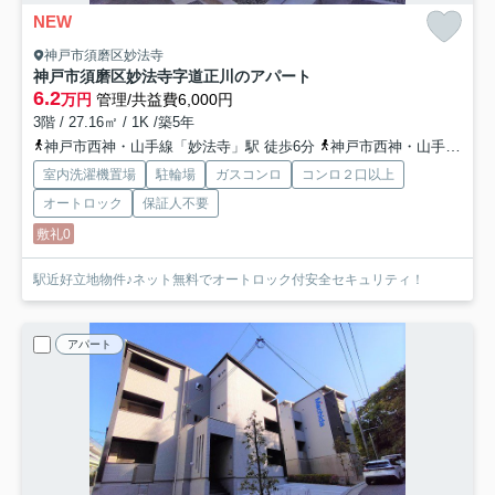
NEW
神戸市須磨区妙法寺
神戸市須磨区妙法寺字道正川のアパート
6.2
万円
管理/共益費6,000円
3階 / 27.16㎡ / 1K /築5年
神戸市西神・山手線「妙法寺」駅 徒歩6分
神戸市西神・山手線「名谷」駅 徒歩22分
室内洗濯機置場
駐輪場
ガスコンロ
コンロ２口以上
オートロック
保証人不要
敷礼0
駅近好立地物件♪ネット無料でオートロック付安全セキュリティ！
アパート