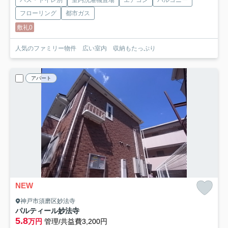
バス・トイレ別
室内洗濯機置場
エアコン
バルコニー
フローリング
都市ガス
敷礼0
人気のファミリー物件 広い室内 収納もたっぷり
アパート
NEW
神戸市須磨区妙法寺
パルティール妙法寺
5.8
万円
管理/共益費3,200円