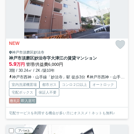
NEW
神戸市須磨区妙法寺
神戸市須磨区妙法寺字大津江の賃貸マンション
5.9
万円
管理/共益費6,000円
3階 / 30.24㎡ / 2K /築10年
神戸市西神・山手線「妙法寺」駅 徒歩3分
神戸市西神・山手線「名谷」駅 徒歩22分
室内洗濯機置場
都市ガス
コンロ２口以上
オートロック
宅配ボックス
保証人不要
敷礼0
即入居可
宅配サービスを利用する機会が多い方にオススメ！ネットも無料♪
アパート