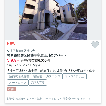
NEW
神戸市須磨区妙法寺
神戸市須磨区妙法寺字道正川のアパート
5.9
万円
管理/共益費6,000円
1階 / 27.53㎡ / 1K /築5年
神戸市西神・山手線「妙法寺」駅 徒歩6分
神戸市西神・山手線「名谷」駅 徒歩22分
室内洗濯機置場
駐輪場
ガスコンロ
コンロ２口以上
オートロック
保証人不要
敷礼0
駅近好立地物件♪ネット無料でオートロック付安全セキュリティ！