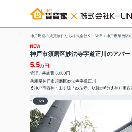
神戸周辺の賃貸物件なら株式会社K-LINKS
神戸市須磨区
NEW
神戸市須磨区妙法寺字道正川のアパー
5.5
万円
管理 / 共益費 6,000円
兵庫県
神戸市須磨区
妙法寺
字道正川
神戸市西神・山手線「妙法寺」駅徒歩6分
神戸市西
1
/
28