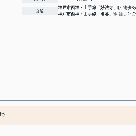
神戸市西神・山手線
「
妙法寺
」駅 徒歩6
交通
神戸市西神・山手線
「
名谷
」駅 徒歩24
付き！！