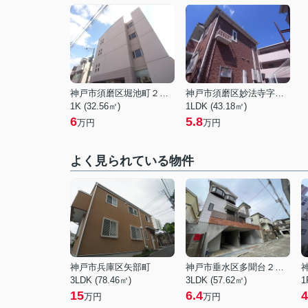
神戸市須磨区堀池町２丁目
神戸市須磨区妙法寺字谷野
1K (32.56㎡)
1LDK (43.18㎡)
6
5.8
万円
万円
よく見られている物件
神戸市兵庫区矢部町
神戸市垂水区多聞台２丁目
3LDK (78.46㎡)
3LDK (57.62㎡)
1
15
6.4
4
万円
万円