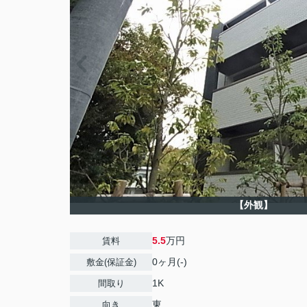
【外観】
5.5
万円
賃料
0ヶ月(-)
敷金(保証金)
1K
間取り
東
向き