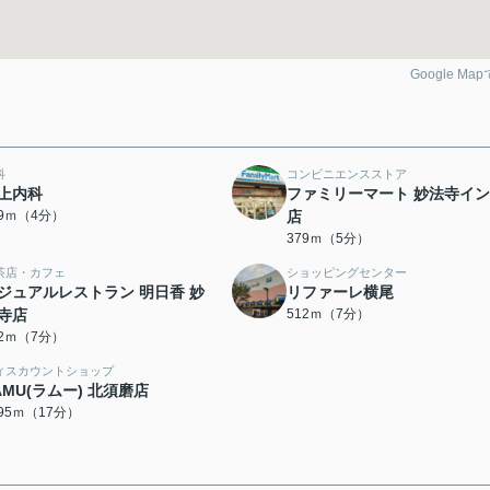
Google Ma
科
コンビニエンスストア
上内科
ファミリーマート 妙法寺イ
99ｍ（4分）
店
379ｍ（5分）
茶店・カフェ
ショッピングセンター
ジュアルレストラン 明日香 妙
リファーレ横尾
寺店
512ｍ（7分）
12ｍ（7分）
ィスカウントショップ
AMU(ラムー) 北須磨店
295ｍ（17分）