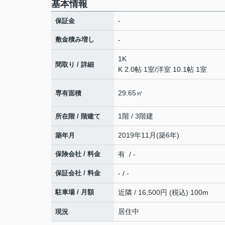
基本情報
-
保証金
敷金積み増し
-
1K
間取り / 詳細
K 2.0帖 1室
/
洋室 10.1帖 1室
29.65㎡
専有面積
1階 / 3階建
所在階 / 階建て
2019年11月(築6年)
築年月
保険会社 / 料金
有 / -
保証会社 / 料金
- / -
駐車場 / 月額
近隣 / 16,500円 (税込) 100m
居住中
現況