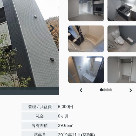
6,000円
管理 / 共益費
0ヶ月
礼金
29.65㎡
専有面積
2019年11月(築6年)
築年月