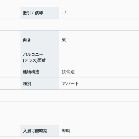
- / -
敷引 / 償却
東
向き
バルコニー
-
(テラス)面積
鉄骨造
建物構造
アパート
種別
即時
入居可能時期