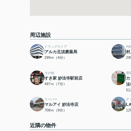
周辺施設
ドラッグストア
内
アルカ北須磨薬局
村
299ｍ（4分）
2
その他
喫
すき家 妙法寺駅前店
カ
497ｍ（7分）
法
5
スーパー
デ
マルアイ 妙法寺店
L
708ｍ（9分）
1
近隣の物件