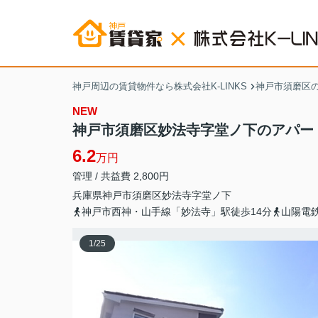
神戸周辺の賃貸物件なら株式会社K-LINKS
神戸市須磨区
NEW
神戸市須磨区妙法寺字堂ノ下のアパー
6.2
万円
管理 / 共益費 2,800円
兵庫県
神戸市須磨区
妙法寺
字堂ノ下
神戸市西神・山手線「妙法寺」駅徒歩14分
山陽電
1
/
25