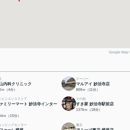
Google Ma
科
スーパー
山内科クリニック
マルアイ 妙法寺店
10ｍ（4分）
809ｍ（11分）
ンビニエンスストア
その他
ァミリーマート 妙法寺インター
すき家 妙法寺駅前店
1376ｍ（18分）
164ｍ（15分）
ョッピングセンター
書店