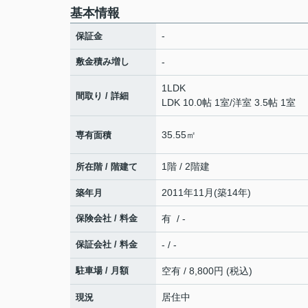
基本情報
-
保証金
敷金積み増し
-
1LDK
間取り / 詳細
LDK 10.0帖 1室
/
洋室 3.5帖 1室
35.55㎡
専有面積
1階 / 2階建
所在階 / 階建て
2011年11月(築14年)
築年月
保険会社 / 料金
有 / -
保証会社 / 料金
- / -
駐車場 / 月額
空有 / 8,800円 (税込)
居住中
現況