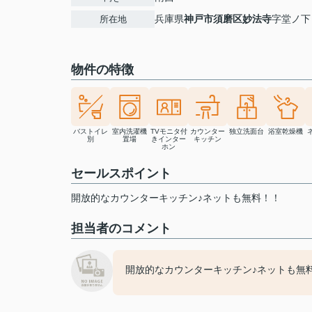
兵庫県
神戸市須磨区
妙法寺
字堂ノ下
所在地
物件の特徴
バストイレ
室内洗濯機
TVモニタ付
カウンター
独立洗面台
浴室乾燥機
別
置場
きインター
キッチン
ホン
セールスポイント
開放的なカウンターキッチン♪ネットも無料！！
担当者のコメント
開放的なカウンターキッチン♪ネットも無