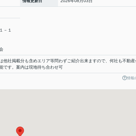
2026年08月03日
情報更新日
目１－１
会
は他社掲載分も含めエリア等問わずご紹介出来ますので、何社も不動産
能です。案内は現地待ち合わせ可
情報