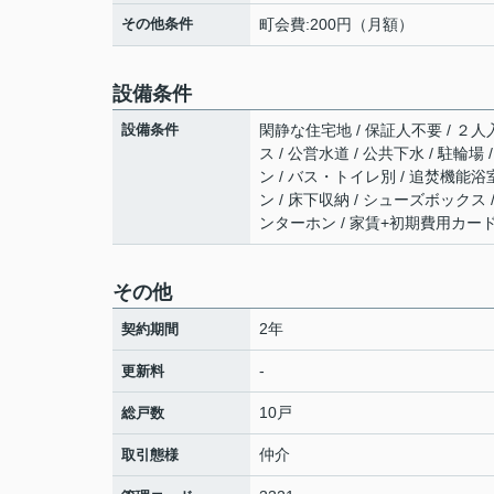
その他条件
町会費:200円（月額）
設備条件
設備条件
閑静な住宅地 / 保証人不要 / ２人
ス / 公営水道 / 公共下水 / 駐輪
ン / バス・トイレ別 / 追焚機能浴室
ン / 床下収納 / シューズボックス /
ンターホン / 家賃+初期費用カー
その他
2年
契約期間
-
更新料
10戸
総戸数
仲介
取引態様