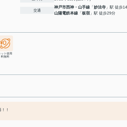
神戸市西神・山手線
「
妙法寺
」駅 徒歩1
交通
山陽電鉄本線
「
板宿
」駅 徒歩29分
ネット使用
料無料
料！！