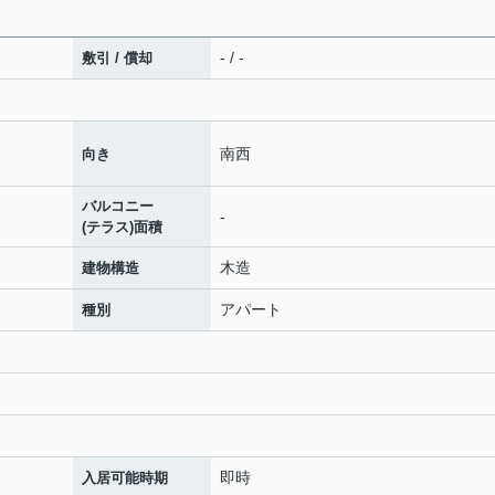
- / -
敷引 / 償却
南西
向き
バルコニー
-
(テラス)面積
木造
建物構造
アパート
種別
即時
入居可能時期