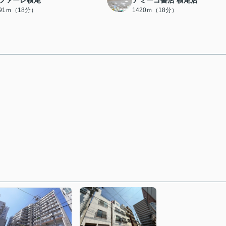
ファーレ横尾
アミーゴ書店 横尾店
391ｍ（18分）
1420ｍ（18分）