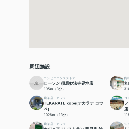
周辺施設
コンビニエンスストア
内
ローソン 須磨妙法寺界地店
丸
195ｍ（3分）
3
喫茶店・カフェ
コ
TEKARATE kobe(テカラテ コウ
フ
ベ)
店
1026ｍ（13分）
1
喫茶店・カフェ
シ