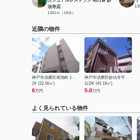
カジュアルレストラン 明日香 妙
リ
法寺店
1
1391ｍ（18分）
近隣の物件
神戸市須磨区堀池町２丁目
神戸市須磨区妙法寺字谷野
1K (32.56㎡)
1LDK (43.18㎡)
6
5.8
万円
万円
よく見られている物件