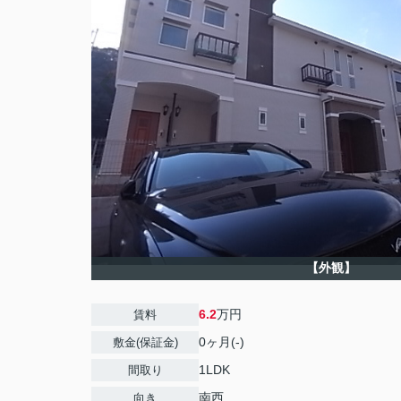
【外観】
6.2
万円
賃料
0ヶ月(-)
敷金(保証金)
1LDK
間取り
南西
向き