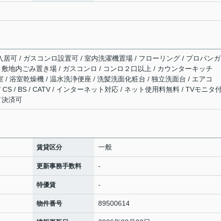
入居可 / ガスコンロ設置可 / 室内洗濯機置場 / フローリング / プロパンガ
場 / 敷地内ごみ置き場 / ガスコンロ / コンロ２口以上 / カウンターキッチ
 / 浴室乾燥機 / 温水洗浄便座 / 洗髪洗面化粧台 / 独立洗面台 / エアコ
 CS / BS / CATV / インターネット対応 / ネット使用料無料 / TVモニタ
ド決済可
一般
賃貸区分
-
更新事務手数料
-
特優賃
89500614
物件番号