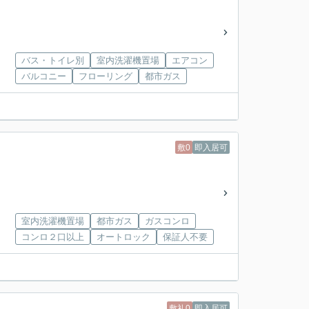
バス・トイレ別
室内洗濯機置場
エアコン
バルコニー
フローリング
都市ガス
敷0
即入居可
室内洗濯機置場
都市ガス
ガスコンロ
コンロ２口以上
オートロック
保証人不要
敷礼0
即入居可