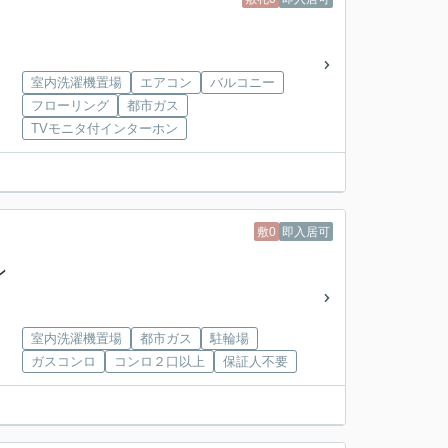
室内洗濯機置場
エアコン
バルコニー
フローリング
都市ガス
TVモニタ付インターホン
敷0
即入居可
ン
室内洗濯機置場
都市ガス
駐輪場
ガスコンロ
コンロ２口以上
保証人不要