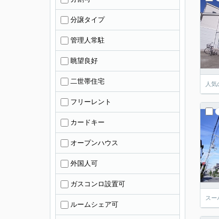
分譲タイプ
管理人常駐
眺望良好
二世帯住宅
人気
フリーレント
カードキー
オープンハウス
外国人可
ガスコンロ設置可
スー
ルームシェア可