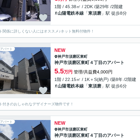
1階 / 45.38㎡ / 2DK /築29年 /2階建
山陽電鉄本線
「
東須磨
」駅 徒歩8分
ト関係に詳しくない人にはオススメ♪ネット無料付物件！
アパート
NEW
神戸市須磨区
東町
神戸市須磨区東町４丁目のアパート
5.5
万円
管理/共益費4,000円
1階 / 22.15㎡ / 1K＋S(納戸) /築8年 /2階建
山陽電鉄本線
「
東須磨
」駅 徒歩6分
ト付きのおしゃれなデザイナーズ物件です！
アパート
NEW
神戸市須磨区
東町
神戸市須磨区東町４丁目のアパート