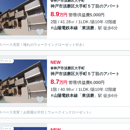
神戸市須磨区
大手町
神戸市須磨区大手町５丁目のアパート
8.9
万円
管理/共益費5,000円
2階 / 41.28㎡ / 1LDK /築10年 /2階建
山陽電鉄本線
「
東須磨
」駅 徒歩6分
スペース充実！憧れのウォークインクローゼット付き♪
アパート
NEW
神戸市須磨区
大手町
神戸市須磨区大手町５丁目のアパート
8.7
万円
管理/共益費6,000円
1階 / 40.98㎡ / 1LDK /築10年 /2階建
山陽電鉄本線
「
東須磨
」駅 徒歩6分
スペース充実！お部屋が片付くウォークインクローゼット♪
アパート
NEW