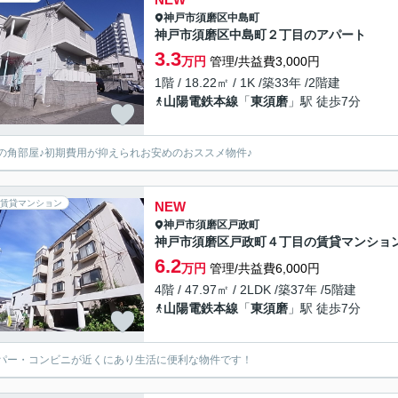
神戸市須磨区
中島町
神戸市須磨区中島町２丁目のアパート
3.3
万円
管理/共益費3,000円
1階 / 18.22㎡ / 1K /築33年 /2階建
山陽電鉄本線
「
東須磨
」駅 徒歩7分
の角部屋♪初期費用が抑えられお安めのおススメ物件♪
賃貸マンション
NEW
神戸市須磨区
戸政町
神戸市須磨区戸政町４丁目の賃貸マンショ
6.2
万円
管理/共益費6,000円
4階 / 47.97㎡ / 2LDK /築37年 /5階建
山陽電鉄本線
「
東須磨
」駅 徒歩7分
パー・コンビニが近くにあり生活に便利な物件です！