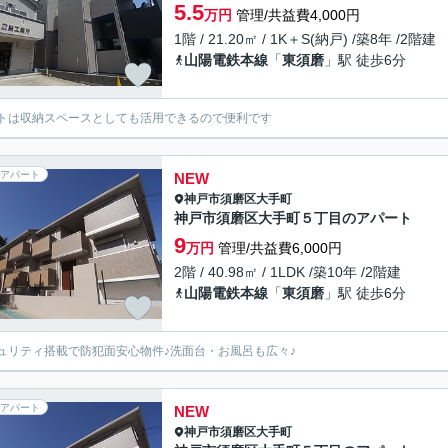
5.5
万円
管理/共益費4,000円
1階 / 21.20㎡ / 1K＋S(納戸) /築8年 /2階建
山陽電鉄本線
「
東須磨
」駅 徒歩6分
トは収納スペースとしても活用できるので便利です
アパート
NEW
神戸市須磨区
大手町
神戸市須磨区大手町５丁目のアパート
9
万円
管理/共益費6,000円
2階 / 40.98㎡ / 1LDK /築10年 /2階建
山陽電鉄本線
「
東須磨
」駅 徒歩6分
ュリティ搭載で防犯面安心物件♪洗面台・お風呂も広々♪
アパート
NEW
神戸市須磨区
大手町