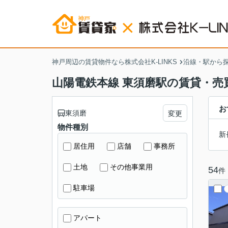
神戸周辺の賃貸物件なら株式会社K-LINKS
沿線・駅から
山陽電鉄本線 東須磨駅の賃貸・売
お
東須磨
変更
物件種別
新
居住用
店舗
事務所
土地
その他事業用
54
件
駐車場
アパート