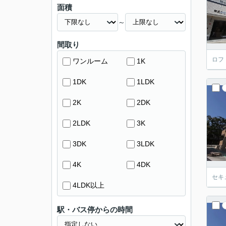
面積
～
間取り
ロフ
ワンルーム
1K
1DK
1LDK
2K
2DK
2LDK
3K
3DK
3LDK
4K
4DK
セキ
4LDK以上
駅・バス停からの時間