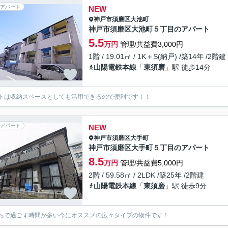
アパート
NEW
神戸市須磨区
大池町
神戸市須磨区大池町５丁目のアパート
5.5
万円
管理/共益費3,000円
1階 / 19.01㎡ / 1K＋S(納戸) /築14年 /2階建
山陽電鉄本線
「
東須磨
」駅 徒歩14分
トは収納スペースとしても活用できるので便利です！！
アパート
NEW
神戸市須磨区
大手町
神戸市須磨区大手町５丁目のアパート
8.5
万円
管理/共益費5,000円
2階 / 59.58㎡ / 2LDK /築25年 /2階建
山陽電鉄本線
「
東須磨
」駅 徒歩9分
ちで過ごす時間が多い今にオススメの広々タイプの物件です！