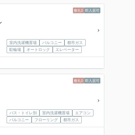
敷礼0
即入居可
ン
室内洗濯機置場
バルコニー
都市ガス
駐輪場
オートロック
エレベーター
敷礼0
即入居可
バス・トイレ別
室内洗濯機置場
エアコン
バルコニー
フローリング
都市ガス