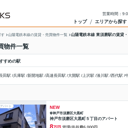
営業時間：9:
トップ
エリアから探す
山陽電鉄本線 東須磨駅の賃貸
探す
山陽電鉄本線の賃貸・売買物件一覧
買物件一覧
すすめの駅
長田駅
/
兵庫駅
/
新開地駅
/
高速長田駅
/
大開駅
/
上沢駅
/
湊川駅
/
西代駅
/
アパート
NEW
神戸市須磨区
大黒町
神戸市須磨区大黒町５丁目のアパート
8
万円
管理/共益費6,000円