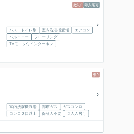
敷礼0
即入居可
バス・トイレ別
室内洗濯機置場
エアコン
バルコニー
フローリング
TVモニタ付インターホン
敷0
室内洗濯機置場
都市ガス
ガスコンロ
コンロ２口以上
保証人不要
２人入居可