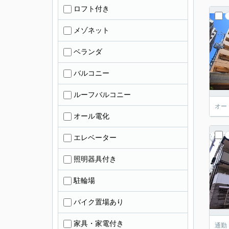
ロフト付き
メゾネット
ベランダ
バルコニー
ルーフバルコニー
オー
オール電化
エレベーター
照明器具付き
駐輪場
バイク置場あり
家具・家電付き
通勤