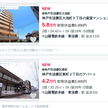
賃貸マンション
NEW
神戸市須磨区
大池町
神戸市須磨区大池町５丁目の賃貸マンショ
5.8
万円
管理/共益費5,000円
2階 / 24.42㎡ / 1K /築18年 /10階建
山陽電鉄本線
「
東須磨
」駅 徒歩13分
トロックで安心♪人気の宅配ボックス付き！！
アパート
NEW
神戸市須磨区
東町
神戸市須磨区東町２丁目のアパート
4.2
万円
管理/共益費3,000円
1階 / 20.25㎡ / 1K /築30年 /2階建
山陽電鉄本線
「
東須磨
」駅 徒歩3分
・通学時間が短くなることで負担軽減！