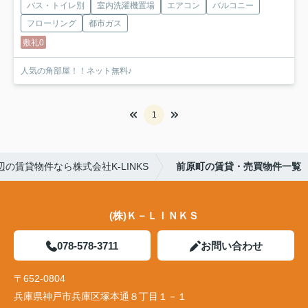
バス・トイレ別
室内洗濯機置場
エアコン
バルコニー
フローリング
都市ガス
敷礼0
人気の角部屋！！ネット無料♪
1
の賃貸物件なら株式会社K-LINKS
前原町の賃貸・売買物件一覧
(株)Ｋ－ＬＩＮＫＳ
078-578-3711
お問い合わせ
〒652-0804
兵庫県神戸市兵庫区塚本通８丁目１－１