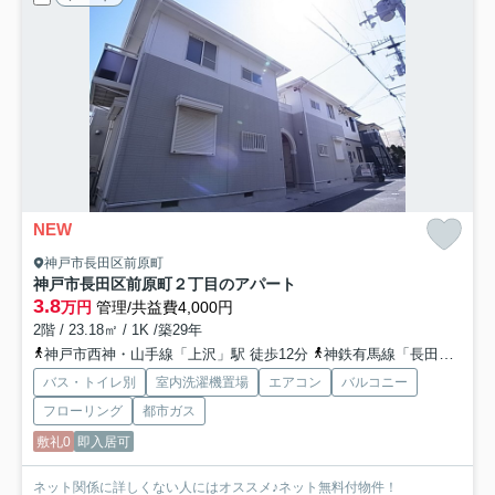
NEW
神戸市長田区前原町
神戸市長田区前原町２丁目のアパート
3.8
万円
管理/共益費4,000円
2階 / 23.18㎡ / 1K /築29年
神戸市西神・山手線「上沢」駅 徒歩12分
神鉄有馬線「長田」駅 徒歩12分
バス・トイレ別
室内洗濯機置場
エアコン
バルコニー
フローリング
都市ガス
敷礼0
即入居可
ネット関係に詳しくない人にはオススメ♪ネット無料付物件！