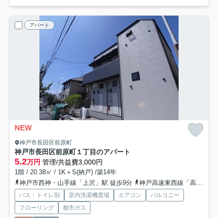
アパート
NEW
神戸市長田区前原町
神戸市長田区前原町１丁目のアパート
5.2
万円
管理/共益費3,000円
1階 / 20.38㎡ / 1K＋S(納戸) /築14年
神戸市西神・山手線「上沢」駅 徒歩9分
神戸高速東西線「高速長田」駅 徒歩13分
バス・トイレ別
室内洗濯機置場
エアコン
バルコニー
フローリング
都市ガス