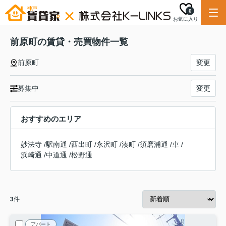
0
お気に入り
前原町の賃貸・売買物件一覧
前原町
変更
募集中
変更
おすすめのエリア
妙法寺
/
駅南通
/
西出町
/
永沢町
/
湊町
/
須磨浦通
/
車
/
浜崎通
/
中道通
/
松野通
3
件
アパート