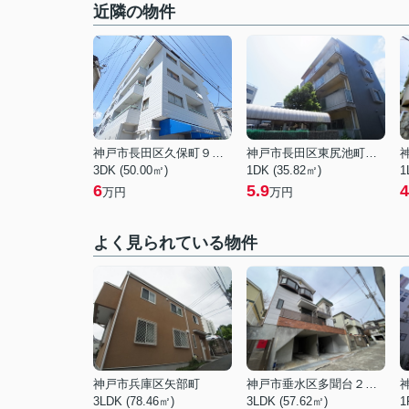
近隣の物件
神戸市長田区久保町９丁目
神戸市長田区東尻池町２丁目
3DK (50.00㎡)
1DK (35.82㎡)
1
6
5.9
4
万円
万円
よく見られている物件
神戸市兵庫区矢部町
神戸市垂水区多聞台２丁目
3LDK (78.46㎡)
3LDK (57.62㎡)
1