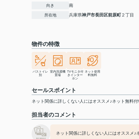
南
向き
兵庫県
神戸市長田区
前原町
２丁目
所在地
物件の特徴
バストイレ
室内洗濯機
TVモニタ付
ネット使用
別
置場
きインター
料無料
ホン
セールスポイント
ネット関係に詳しくない人にはオススメ♪ネット無料付
担当者のコメント
ネット関係に詳しくない人にはオススメ♪