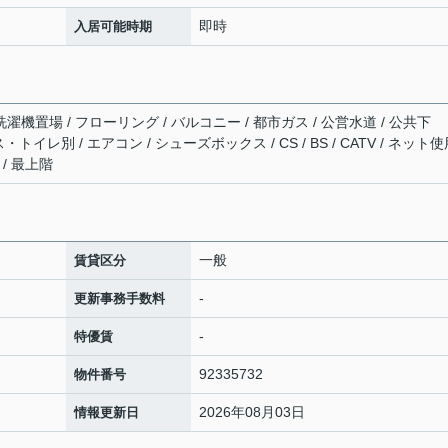
即時
入居可能時期
濯機置場 / フローリング / バルコニー / 都市ガス / 公営水道 / 公共下
・トイレ別 / エアコン / シューズボックス / CS / BS / CATV / ネット
/ 最上階
一般
賃貸区分
-
更新事務手数料
-
特優賃
92335732
物件番号
2026年08月03日
情報更新日