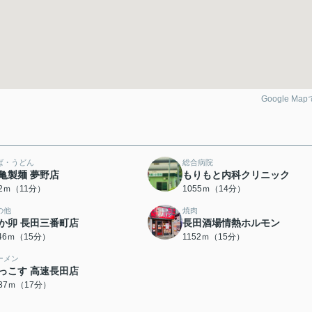
Google Ma
ば・うどん
総合病院
亀製麺 夢野店
もりもと内科クリニック
42ｍ（11分）
1055ｍ（14分）
の他
焼肉
か卯 長田三番町店
長田酒場情熱ホルモン
146ｍ（15分）
1152ｍ（15分）
ーメン
っこす 高速長田店
337ｍ（17分）