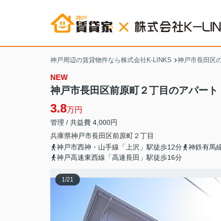
神戸周辺の賃貸物件なら株式会社K-LINKS
神戸市長田区
NEW
神戸市長田区前原町２丁目のアパート
3.8
万円
管理 / 共益費 4,000円
兵庫県
神戸市長田区
前原町
２丁目
神戸市西神・山手線「上沢」駅徒歩12分
神鉄有馬線
神戸高速東西線「高速長田」駅徒歩16分
1
/
21