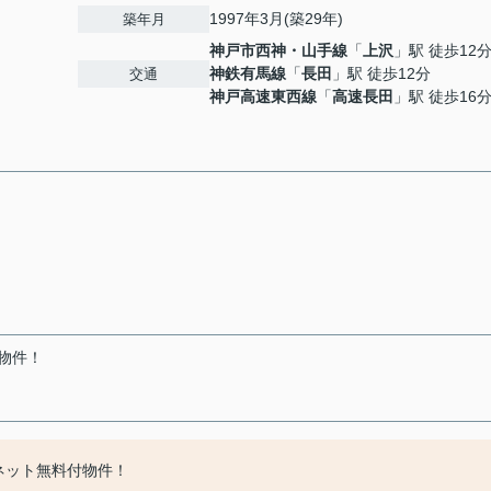
1997年3月(築29年)
築年月
神戸市西神・山手線
「
上沢
」駅 徒歩12
神鉄有馬線
「
長田
」駅 徒歩12分
交通
神戸高速東西線
「
高速長田
」駅 徒歩16
物件！
ネット無料付物件！