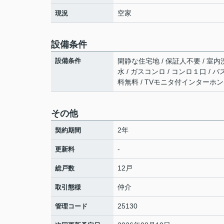
空家
現況
設備条件
設備条件
閑静な住宅地 / 保証人不要 / 室内洗
水 / ガスコンロ / コンロ１口 / バス
料無料 / TVモニタ付インターホン 
その他
2年
契約期間
-
更新料
12戸
総戸数
仲介
取引態様
25130
管理コード