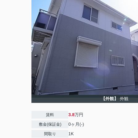
【外観】
外観
3.8
万円
賃料
0ヶ月(-)
敷金(保証金)
1K
間取り