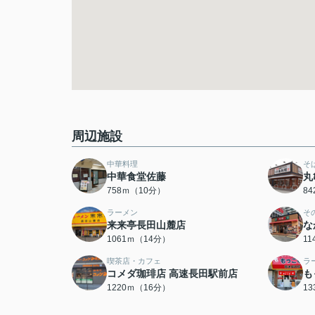
周辺施設
中華料理
そ
中華食堂佐藤
丸
758ｍ（10分）
8
ラーメン
そ
来来亭長田山麓店
な
1061ｍ（14分）
1
喫茶店・カフェ
ラ
コメダ珈琲店 高速長田駅前店
も
1220ｍ（16分）
1