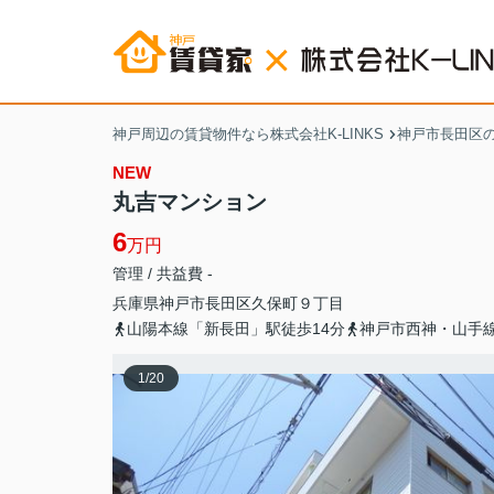
神戸周辺の賃貸物件なら株式会社K-LINKS
神戸市長田区
NEW
丸吉マンション
6
万円
管理 / 共益費 -
兵庫県
神戸市長田区
久保町
９丁目
山陽本線「新長田」駅徒歩14分
神戸市西神・山手線
1
/
20