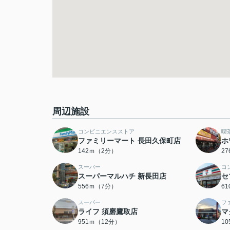
周辺施設
コンビニエンスストア
喫
ファミリーマート 長田久保町店
ホ
142ｍ（2分）
2
スーパー
コ
スーパーマルハチ 新長田店
セ
556ｍ（7分）
6
スーパー
フ
ライフ 須磨鷹取店
マ
951ｍ（12分）
1