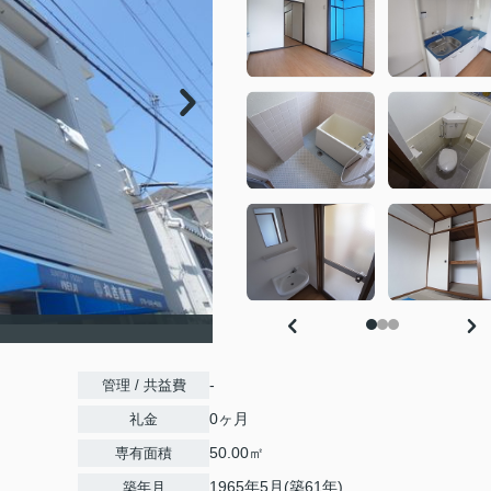
-
管理 / 共益費
0ヶ月
礼金
50.00㎡
専有面積
1965年5月(築61年)
築年月