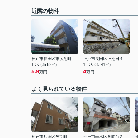
近隣の物件
神戸市長田区東尻池町２丁目
神戸市長田区上池田４丁目
1DK (35.82㎡)
1LDK (37.41㎡)
5.9
4
万円
万円
よく見られている物件
神戸市兵庫区矢部町
神戸市垂水区多聞台２丁目