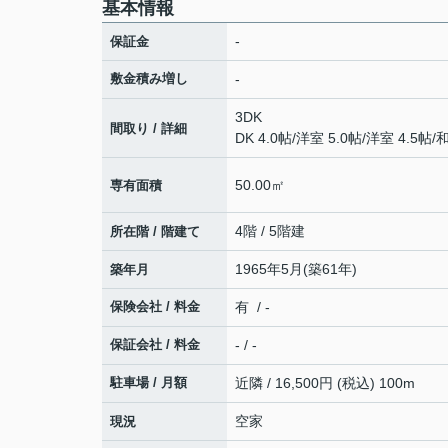
基本情報
-
保証金
敷金積み増し
-
3DK
間取り / 詳細
DK 4.0帖
/
洋室 5.0帖
/
洋室 4.5帖
/
和
50.00㎡
専有面積
4階 / 5階建
所在階 / 階建て
1965年5月(築61年)
築年月
保険会社 / 料金
有 / -
保証会社 / 料金
- / -
駐車場 / 月額
近隣 / 16,500円 (税込) 100m
空家
現況