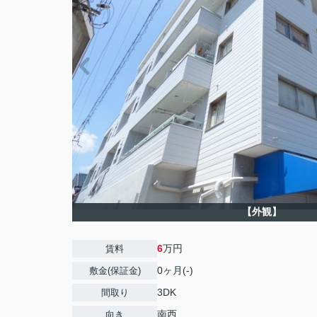
【外観】
6
万円
賃料
0ヶ月(-)
敷金(保証金)
3DK
間取り
南西
向き