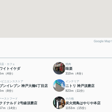
Google Ma
茶店・カフェ
焼肉
ワイトイケダ
味楽
76ｍ（4分）
310ｍ（4分）
ンビニエンスストア
インテリア
ブンイレブン 神戸大橋6丁目店
ニトリ 神戸須磨店
10ｍ（8分）
823ｍ（11分）
ァーストフード
その他
クドナルド 2号線須磨店
炭火焼鳥はやりや本店
057ｍ（14分）
1153ｍ（15分）