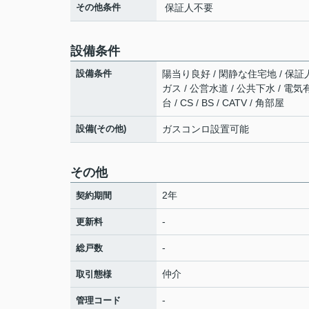
その他条件
保証人不要
設備条件
設備条件
陽当り良好 / 閑静な住宅地 / 保証
ガス / 公営水道 / 公共下水 / 電
台 / CS / BS / CATV / 角部屋
設備(その他)
ガスコンロ設置可能
その他
2年
契約期間
-
更新料
-
総戸数
仲介
取引態様
-
管理コード