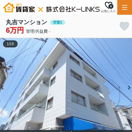
0
お気に入り
丸吉マンション
空室1
6万円
管理/共益費 -
1
/
19