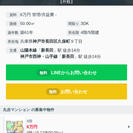
【外観】
6万円 管理/共益費 -
賃料
50.00㎡
3DK
面積
間取り
築61年
4階/5階建
築年数
所在階
兵庫県
神戸市長田区
久保町
９丁目
所在地
山陽本線
「
新長田
」駅 徒歩14分
交通
神戸市西神・山手線
「
新長田
」駅 徒歩14分
LINEからお問い合わせ
無料
お問い合わせ
無料
丸吉マンション の募集中物件
4階
6万円
4階 / 15.12坪(50.00㎡)