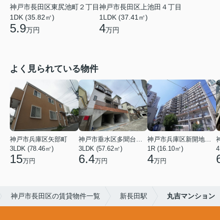
神戸市長田区東尻池町２丁目
神戸市長田区上池田４丁目
1DK (35.82㎡)
1LDK (37.41㎡)
5.9
4
万円
万円
よく見られている物件
神戸市兵庫区矢部町
神戸市垂水区多聞台２丁目
神戸市兵庫区新開地１丁目
3LDK (78.46㎡)
3LDK (57.62㎡)
1R (16.10㎡)
4
15
6.4
4
万円
万円
万円
神戸市長田区の賃貸物件一覧
新長田駅
丸吉マンション