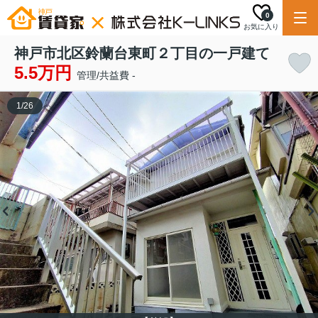
0
お気に入り
神戸市北区鈴蘭台東町２丁目の一戸建て
5.5万円
管理/共益費 -
1
/
26