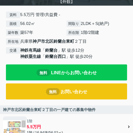
【外観】
5.5万円 管理/共益費 -
賃料
56.02㎡
2LDK＋S(納戸)
面積
間取り
築57年
1階/2階建
築年数
所在階
兵庫県
神戸市北区
鈴蘭台東町
２丁目
所在地
神鉄有馬線
「
鈴蘭台
」駅 徒歩12分
交通
神鉄粟生線
「
鈴蘭台西口
」駅 徒歩20分
LINEからお問い合わせ
無料
お問い合わせ
無料
神戸市北区鈴蘭台東町２丁目の一戸建ての募集中物件
1階
5.5万円
1階 / 16.94坪(56.02㎡)