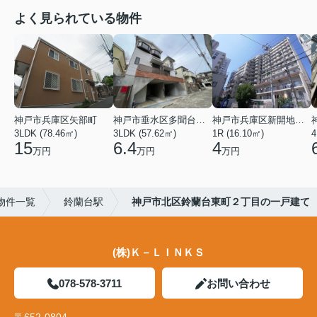
よく見られている物件
神戸市兵庫区矢部町
神戸市垂水区多聞台２丁目
神戸市兵庫区新開地１丁目
3LDK (78.46㎡)
3LDK (57.62㎡)
1R (16.10㎡)
4
15
6.4
4
万円
万円
万円
物件一覧
鈴蘭台駅
神戸市北区鈴蘭台東町２丁目の一戸建て
(株)Ｋ－ＬＩＮＫＳ
078-578-3711
お問い合わせ