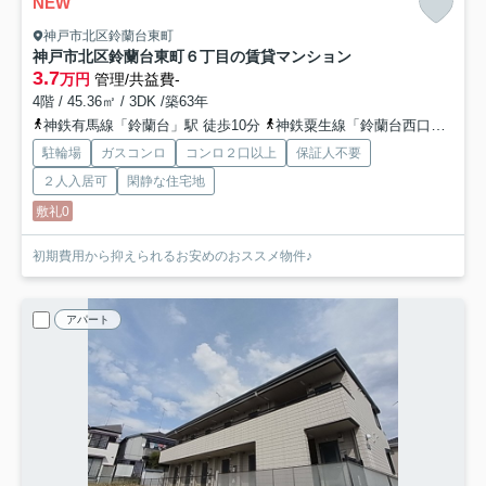
NEW
神戸市北区鈴蘭台東町
神戸市北区鈴蘭台東町６丁目の賃貸マンション
3.7
万円
管理/共益費-
4階 / 45.36㎡ / 3DK /築63年
神鉄有馬線「鈴蘭台」駅 徒歩10分
神鉄粟生線「鈴蘭台西口」駅 徒歩20分
駐輪場
ガスコンロ
コンロ２口以上
保証人不要
２人入居可
閑静な住宅地
敷礼0
初期費用から抑えられるお安めのおススメ物件♪
アパート