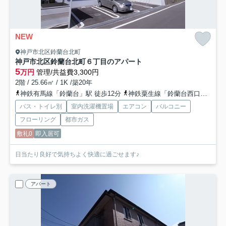
NEW
神戸市北区鈴蘭台北町
神戸市北区鈴蘭台北町６丁目のアパート
5
万円
管理/共益費3,300円
2階 / 25.66㎡ / 1K /築20年
神鉄有馬線「鈴蘭台」駅 徒歩12分
神鉄粟生線「鈴蘭台西口」駅 徒歩19分
バス・トイレ別
室内洗濯機置場
エアコン
バルコニー
フローリング
都市ガス
敷礼0
即入居可
日当たり良好で気持ちよく快適に過ごせます♪
アパート