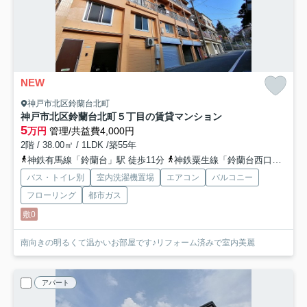
NEW
神戸市北区鈴蘭台北町
神戸市北区鈴蘭台北町５丁目の賃貸マンション
5
万円
管理/共益費4,000円
2階 / 38.00㎡ / 1LDK /築55年
神鉄有馬線「鈴蘭台」駅 徒歩11分
神鉄粟生線「鈴蘭台西口」駅 徒歩20分
バス・トイレ別
室内洗濯機置場
エアコン
バルコニー
フローリング
都市ガス
敷0
南向きの明るくて温かいお部屋です♪リフォーム済みで室内美麗
アパート