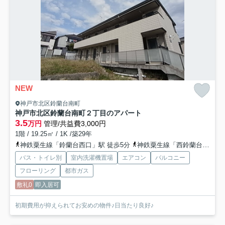
NEW
神戸市北区鈴蘭台南町
神戸市北区鈴蘭台南町２丁目のアパート
3.5
万円
管理/共益費3,000円
1階 / 19.25㎡ / 1K /築29年
神鉄粟生線「鈴蘭台西口」駅 徒歩5分
神鉄粟生線「西鈴蘭台」駅 徒歩10分
バス・トイレ別
室内洗濯機置場
エアコン
バルコニー
フローリング
都市ガス
敷礼0
即入居可
初期費用が抑えられてお安めの物件♪日当たり良好♪