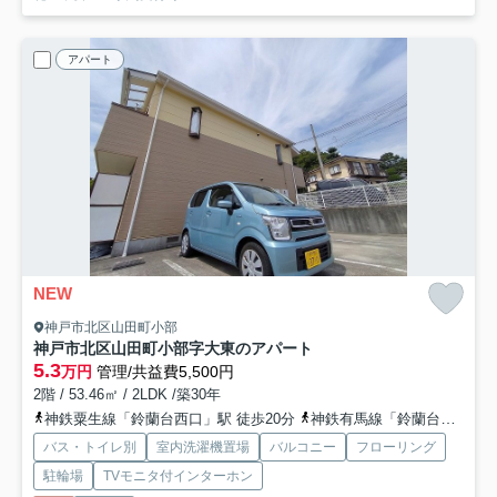
アパート
NEW
神戸市北区山田町小部
神戸市北区山田町小部字大東のアパート
5.3
万円
管理/共益費5,500円
2階 / 53.46㎡ / 2LDK /築30年
神鉄粟生線「鈴蘭台西口」駅 徒歩20分
神鉄有馬線「鈴蘭台」駅 徒歩20分
バス・トイレ別
室内洗濯機置場
バルコニー
フローリング
駐輪場
TVモニタ付インターホン