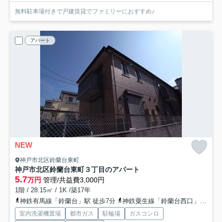
無料駐車場付きで戸建賃貸でファミリーにおすすめ♪
アパート
NEW
神戸市北区鈴蘭台東町
神戸市北区鈴蘭台東町３丁目のアパート
5.7
万円
管理/共益費3,000円
1階 / 28.15㎡ / 1K /築17年
神鉄有馬線「鈴蘭台」駅 徒歩7分
神鉄粟生線「鈴蘭台西口」駅 徒歩17分
室内洗濯機置場
都市ガス
駐輪場
ガスコンロ