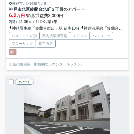
神戸市北区鈴蘭台北町
神戸市北区鈴蘭台北町２丁目のアパート
6.2
万円
管理/共益費3,000円
2階 / 41.36㎡ / 1LDK /築7年
神鉄粟生線「鈴蘭台西口」駅 徒歩10分
神鉄有馬線「鈴蘭台」駅 徒歩10分
バス・トイレ別
室内洗濯機置場
エアコン
バルコニー
フローリング
都市ガス
敷0
人気の角部屋 開放的なカウンターキッチン♪
アパート