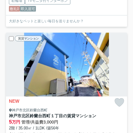
駐輪場
TVモニタ付インターホン
敷礼0
即入居可
大好きなペットと楽しい毎日を送りませんか？
賃貸マンション
NEW
神戸市北区鈴蘭台西町
神戸市北区鈴蘭台西町１丁目の賃貸マンション
5
万円
管理/共益費3,000円
2階 / 35.00㎡ / 1LDK /築56年