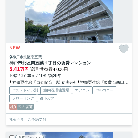
NEW
神戸市北区南五葉
神戸市北区南五葉１丁目の賃貸マンション
5.41
万円
管理/共益費4,000円
10階 / 37.00㎡ / 1DK /築28年
神鉄粟生線「西鈴蘭台」駅 徒歩5分
神鉄粟生線「鈴蘭台西口」駅 徒歩11分
バス・トイレ別
室内洗濯機置場
エアコン
バルコニー
フローリング
都市ガス
礼0
即入居可
礼金不要 ご予約受付可
賃貸マンション