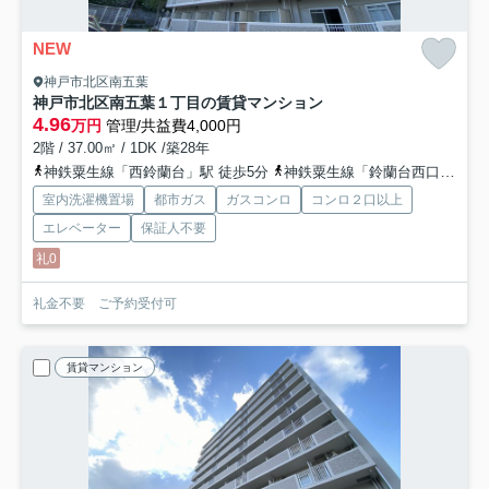
NEW
神戸市北区南五葉
神戸市北区南五葉１丁目の賃貸マンション
4.96
万円
管理/共益費4,000円
2階 / 37.00㎡ / 1DK /築28年
神鉄粟生線「西鈴蘭台」駅 徒歩5分
神鉄粟生線「鈴蘭台西口」駅 徒歩11分
室内洗濯機置場
都市ガス
ガスコンロ
コンロ２口以上
エレベーター
保証人不要
礼0
礼金不要 ご予約受付可
賃貸マンション