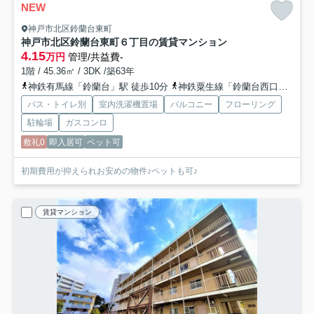
NEW
神戸市北区鈴蘭台東町
神戸市北区鈴蘭台東町６丁目の賃貸マンション
4.15
万円
管理/共益費-
1階 / 45.36㎡ / 3DK /築63年
神鉄有馬線「鈴蘭台」駅 徒歩10分
神鉄粟生線「鈴蘭台西口」駅 徒歩20分
バス・トイレ別
室内洗濯機置場
バルコニー
フローリング
駐輪場
ガスコンロ
敷礼0
即入居可
ペット可
初期費用が抑えられお安めの物件♪ペットも可♪
賃貸マンション