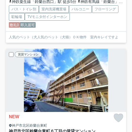
神鉄粟生線「鈴蘭台西口」駅 徒歩5分
神鉄有馬線「鈴蘭台」駅 徒歩9分
バス・トイレ別
室内洗濯機置場
バルコニー
フローリング
駐輪場
TVモニタ付インターホン
敷礼0
即入居可
人気のペット（犬人気のペット（犬猫）ＯＫ物件 室内キレイですよ
賃貸マンション
NEW
神戸市北区鈴蘭台東町
神戸市北区鈴蘭台東町６丁目の賃貸マンション