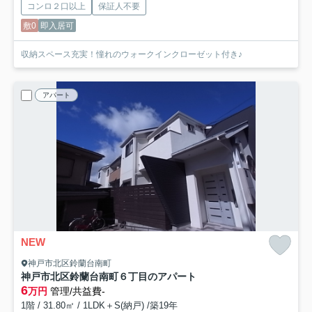
コンロ２口以上
保証人不要
敷0
即入居可
収納スペース充実！憧れのウォークインクローゼット付き♪
アパート
NEW
神戸市北区鈴蘭台南町
神戸市北区鈴蘭台南町６丁目のアパート
6
万円
管理/共益費-
1階 / 31.80㎡ / 1LDK＋S(納戸) /築19年