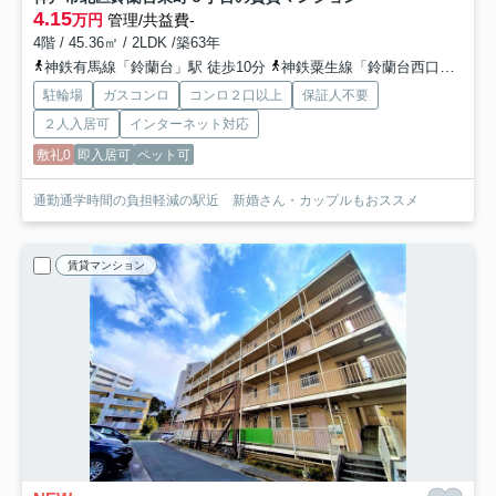
4.15
万円
管理/共益費-
4階 / 45.36㎡ / 2LDK /築63年
神鉄有馬線「鈴蘭台」駅 徒歩10分
神鉄粟生線「鈴蘭台西口」駅 徒歩20分
駐輪場
ガスコンロ
コンロ２口以上
保証人不要
２人入居可
インターネット対応
敷礼0
即入居可
ペット可
通勤通学時間の負担軽減の駅近 新婚さん・カップルもおススメ
賃貸マンション