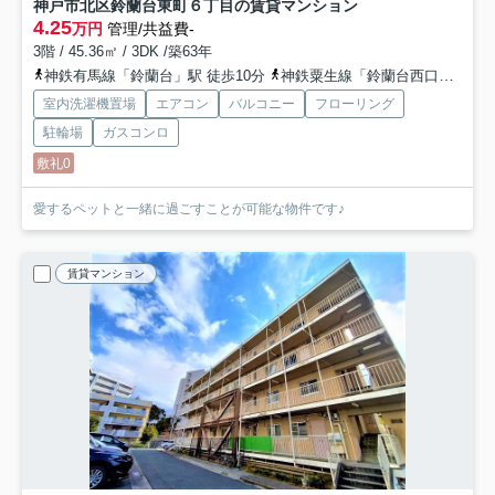
神戸市北区鈴蘭台東町６丁目の賃貸マンション
4.25
万円
管理/共益費-
3階 / 45.36㎡ / 3DK /築63年
神鉄有馬線「鈴蘭台」駅 徒歩10分
神鉄粟生線「鈴蘭台西口」駅 徒歩20分
室内洗濯機置場
エアコン
バルコニー
フローリング
駐輪場
ガスコンロ
敷礼0
愛するペットと一緒に過ごすことが可能な物件です♪
賃貸マンション