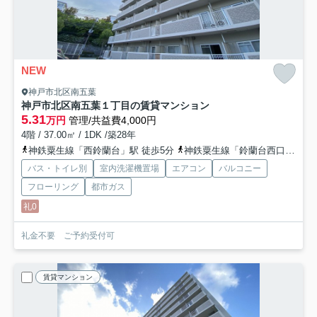
NEW
神戸市北区南五葉
神戸市北区南五葉１丁目の賃貸マンション
5.31
万円
管理/共益費4,000円
4階 / 37.00㎡ / 1DK /築28年
神鉄粟生線「西鈴蘭台」駅 徒歩5分
神鉄粟生線「鈴蘭台西口」駅 徒歩11分
バス・トイレ別
室内洗濯機置場
エアコン
バルコニー
フローリング
都市ガス
礼0
礼金不要 ご予約受付可
賃貸マンション