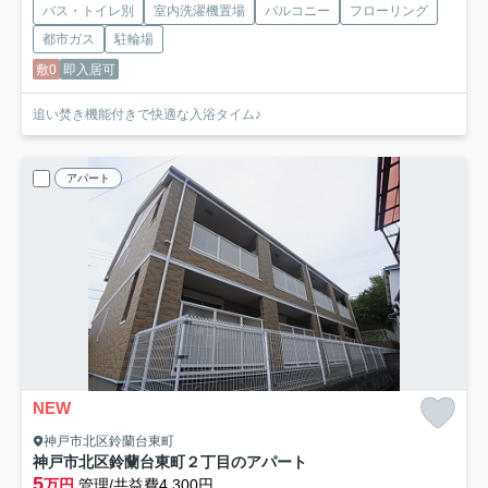
バス・トイレ別
室内洗濯機置場
バルコニー
フローリング
都市ガス
駐輪場
敷0
即入居可
追い焚き機能付きで快適な入浴タイム♪
アパート
NEW
神戸市北区鈴蘭台東町
神戸市北区鈴蘭台東町２丁目のアパート
5
万円
管理/共益費4,300円