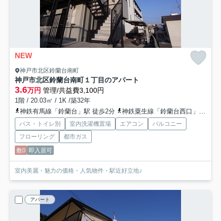
NEW
神戸市北区鈴蘭台南町
神戸市北区鈴蘭台南町１丁目のアパート
3.6
万円
管理/共益費3,100円
1階 / 20.03㎡ / 1K /築32年
神鉄有馬線「鈴蘭台」駅 徒歩2分
神鉄粟生線「鈴蘭台西口」駅 徒歩9分
バス・トイレ別
室内洗濯機置場
エアコン
バルコニー
フローリング
都市ガス
敷0
即入居可
室内美麗・魅力の価格・人気物件・駅近好立地♪
アパート