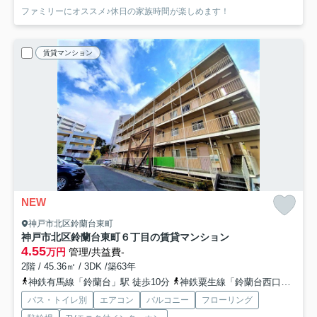
ファミリーにオススメ♪休日の家族時間が楽しめます！
賃貸マンション
NEW
神戸市北区鈴蘭台東町
神戸市北区鈴蘭台東町６丁目の賃貸マンション
4.55
万円
管理/共益費-
2階 / 45.36㎡ / 3DK /築63年
神鉄有馬線「鈴蘭台」駅 徒歩10分
神鉄粟生線「鈴蘭台西口」駅 徒歩20分
バス・トイレ別
エアコン
バルコニー
フローリング