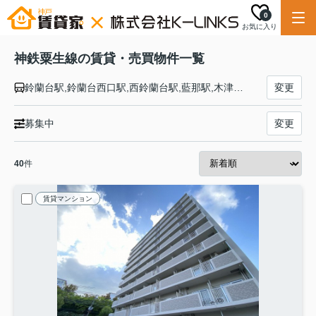
0
お気に入り
神鉄粟生線の賃貸・売買物件一覧
鈴蘭台駅,鈴蘭台西口駅,西鈴蘭台駅,藍那駅,木津駅,木幡駅,栄駅,押部谷駅,緑が丘駅,広野ゴルフ場前駅,志染駅,恵比須駅,三木上の丸駅,三木駅,大村駅,樫山駅,市場駅,小野駅,葉多駅,粟生駅
変更
募集中
変更
40
件
賃貸マンション