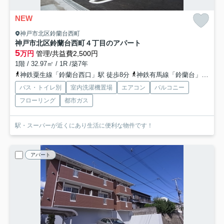
NEW
神戸市北区鈴蘭台西町
神戸市北区鈴蘭台西町４丁目のアパート
5
万円
管理/共益費2,500円
1階 / 32.97㎡ / 1R /築7年
神鉄粟生線「鈴蘭台西口」駅 徒歩8分
神鉄有馬線「鈴蘭台」駅 徒歩9分
バス・トイレ別
室内洗濯機置場
エアコン
バルコニー
フローリング
都市ガス
駅・スーパーが近くにあり生活に便利な物件です！
アパート