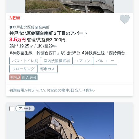
NEW
神戸市北区鈴蘭台南町
神戸市北区鈴蘭台南町２丁目のアパート
3.5
万円
管理/共益費3,000円
2階 / 19.25㎡ / 1K /築29年
神鉄粟生線「鈴蘭台西口」駅 徒歩5分
神鉄粟生線「西鈴蘭台」駅 徒歩10分
バス・トイレ別
室内洗濯機置場
エアコン
バルコニー
フローリング
都市ガス
敷礼0
即入居可
初期費用が抑えられてお安めの物件♪日当たり良好♪
アパート