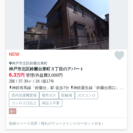
NEW
神戸市北区鈴蘭台東町
神戸市北区鈴蘭台東町３丁目のアパート
6.3
万円
管理/共益費3,000円
2階 / 37.39㎡ / 1K /築17年
神鉄有馬線「鈴蘭台」駅 徒歩7分
神鉄粟生線「鈴蘭台西口」駅 徒歩17分
室内洗濯機置場
都市ガス
駐輪場
ガスコンロ
コンロ２口以上
保証人不要
敷0
収納スペース充実！憧れのウォークインクローゼット付き♪