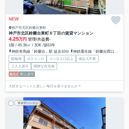
NEW
神戸市北区鈴蘭台東町
神戸市北区鈴蘭台東町６丁目の賃貸マンション
4.25
万円
管理/共益費-
1階 / 45.36㎡ / 3DK /築63年
神鉄有馬線「鈴蘭台」駅 徒歩10分
神鉄粟生線「鈴蘭台西口」駅 徒歩20分
駐輪場
ガスコンロ
コンロ２口以上
保証人不要
２人入居可
閑静な住宅地
敷礼0
即入居可
大好きなペットと楽しい毎日を送りませんか？
賃貸マンション