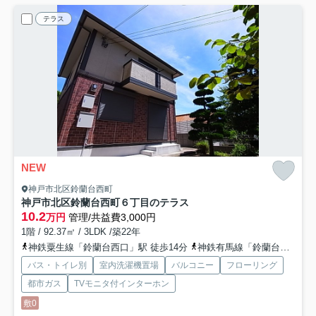
テラス
NEW
神戸市北区鈴蘭台西町
神戸市北区鈴蘭台西町６丁目のテラス
10.2
万円
管理/共益費3,000円
1階 / 92.37㎡ / 3LDK /築22年
神鉄粟生線「鈴蘭台西口」駅 徒歩14分
神鉄有馬線「鈴蘭台」駅 徒歩14分
バス・トイレ別
室内洗濯機置場
バルコニー
フローリング
都市ガス
TVモニタ付インターホン
敷0