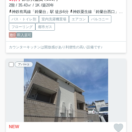
2階 / 35.43㎡ / 1K /築20年
神鉄有馬線「鈴蘭台」駅 徒歩6分
神鉄粟生線「鈴蘭台西口」駅 徒歩16分
バス・トイレ別
室内洗濯機置場
エアコン
バルコニー
フローリング
都市ガス
敷0
即入居可
カウンターキッチンは開放感があり利便性の高い設備です♪
アパート
NEW