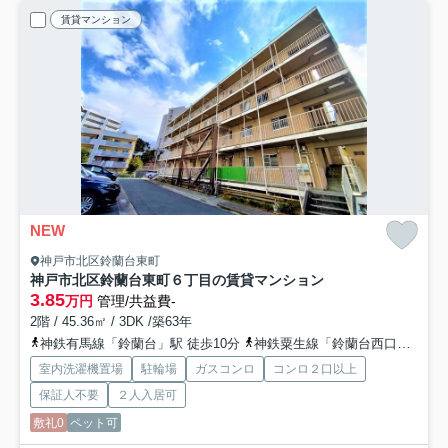
賃貸マンション
NEW
神戸市北区鈴蘭台東町
神戸市北区鈴蘭台東町６丁目の賃貸マンション
3.85
万円
管理/共益費-
2階 / 45.36㎡ / 3DK /築63年
神鉄有馬線「鈴蘭台」駅 徒歩10分
神鉄粟生線「鈴蘭台西口」駅 徒歩20分
室内洗濯機置場
駐輪場
ガスコンロ
コンロ２口以上
保証人不要
２人入居可
敷礼0
ペット可