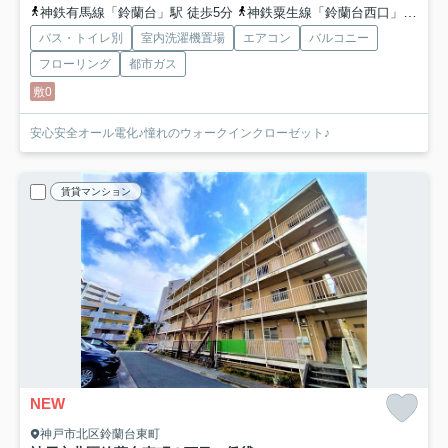
神鉄有馬線「鈴蘭台」駅 徒歩5分
神鉄粟生線「鈴蘭台西口」駅 徒歩7分
バス・トイレ別
室内洗濯機置場
エアコン
バルコニー
フローリング
都市ガス
敷0
安心安全オール電化♪憧れのウォークインクローゼット♪
賃貸マンション
NEW
神戸市北区鈴蘭台東町