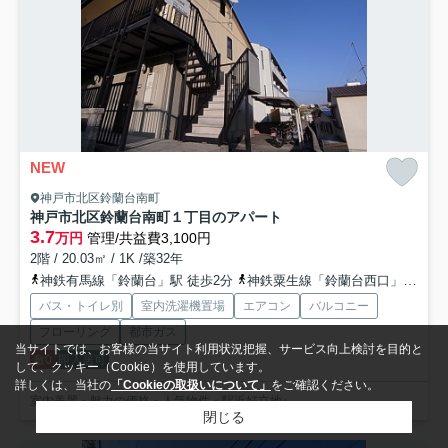
NEW
神戸市北区鈴蘭台南町
神戸市北区鈴蘭台南町１丁目のアパート
3.7
万円
管理/共益費3,100円
2階 / 20.03㎡ / 1K /築32年
神鉄有馬線「鈴蘭台」駅 徒歩2分
神鉄粟生線「鈴蘭台西口」駅 徒歩9分
バス・トイレ別
室内洗濯機置場
エアコン
バルコニー
フローリング
都市ガス
当サイトでは、お客様の当サイト利用状況把握、サービス向上検討を目的と
敷0
即入居可
して、クッキー（Cookie）を使用しています。
詳しくは、当社の
「Cookieの取扱いについて」
をご確認ください。
室内美麗・魅力の価格・人気物件・駅近好立地♪
閉じる