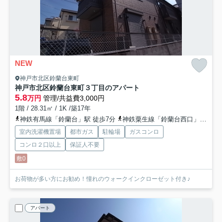
NEW
神戸市北区鈴蘭台東町
神戸市北区鈴蘭台東町３丁目のアパート
5.8
万円
管理/共益費3,000円
1階 / 28.31㎡ / 1K /築17年
神鉄有馬線「鈴蘭台」駅 徒歩7分
神鉄粟生線「鈴蘭台西口」駅 徒歩17分
室内洗濯機置場
都市ガス
駐輪場
ガスコンロ
コンロ２口以上
保証人不要
敷0
お荷物が多い方にお勧め！憧れのウォークインクローゼット付き♪
アパート