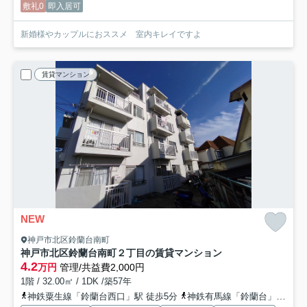
敷礼0
即入居可
新婚様やカップルにおススメ 室内キレイですよ
賃貸マンション
NEW
神戸市北区鈴蘭台南町
神戸市北区鈴蘭台南町２丁目の賃貸マンション
4.2
万円
管理/共益費2,000円
1階 / 32.00㎡ / 1DK /築57年
神鉄粟生線「鈴蘭台西口」駅 徒歩5分
神鉄有馬線「鈴蘭台」駅 徒歩8分