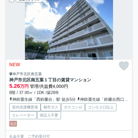
NEW
神戸市北区南五葉
神戸市北区南五葉１丁目の賃貸マンション
5.26
万円
管理/共益費4,000円
8階 / 37.00㎡ / 1DK /築28年
神鉄粟生線「西鈴蘭台」駅 徒歩5分
神鉄粟生線「鈴蘭台西口」駅 徒歩11分
室内洗濯機置場
都市ガス
ガスコンロ
コンロ２口以上
エレベーター
保証人不要
礼0
礼金不要 ご予約受付可