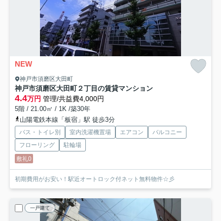
NEW
神戸市須磨区大田町
神戸市須磨区大田町２丁目の賃貸マンション
4.4
万円
管理/共益費4,000円
5階 / 21.00㎡ / 1K /築30年
山陽電鉄本線「板宿」駅 徒歩3分
バス・トイレ別
室内洗濯機置場
エアコン
バルコニー
フローリング
駐輪場
敷礼0
初期費用がお安い！駅近オートロック付ネット無料物件☆彡
一戸建て