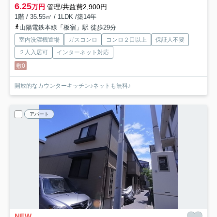
6.25
万円
管理/共益費2,900円
1階 / 35.55㎡ / 1LDK /築14年
山陽電鉄本線「板宿」駅 徒歩29分
室内洗濯機置場
ガスコンロ
コンロ２口以上
保証人不要
２人入居可
インターネット対応
敷0
開放的なカウンターキッチン♪ネットも無料♪
アパート
NEW