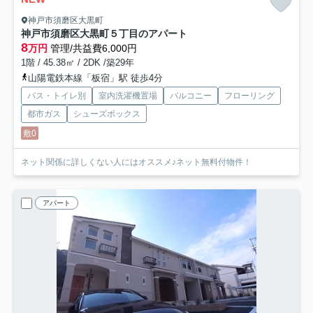
神戸市須磨区大黒町
神戸市須磨区大黒町５丁目のアパート
8
万円
管理/共益費6,000円
1階 / 45.38㎡ / 2DK /築29年
山陽電鉄本線「板宿」駅 徒歩4分
バス・トイレ別
室内洗濯機置場
バルコニー
フローリング
都市ガス
シューズボックス
敷0
ネット関係に詳しくない人にはオススメ♪ネット無料付物件！
アパート