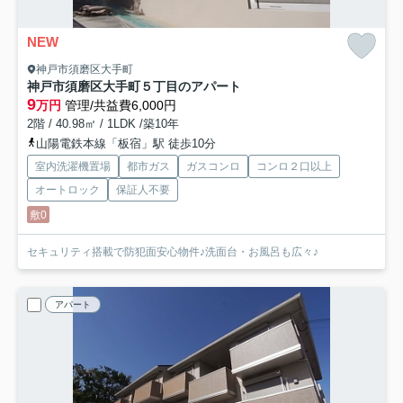
NEW
神戸市須磨区大手町
神戸市須磨区大手町５丁目のアパート
9
万円
管理/共益費6,000円
2階 / 40.98㎡ / 1LDK /築10年
山陽電鉄本線「板宿」駅 徒歩10分
室内洗濯機置場
都市ガス
ガスコンロ
コンロ２口以上
オートロック
保証人不要
敷0
セキュリティ搭載で防犯面安心物件♪洗面台・お風呂も広々♪
アパート