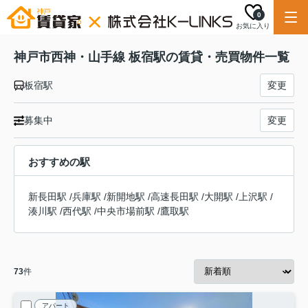
0
お気に入り
神戸市西神・山手線 板宿駅の賃貸・売買物件一覧
板宿駅
変更
募集中
変更
おすすめの駅
新長田駅
/
兵庫駅
/
新開地駅
/
高速長田駅
/
大開駅
/
上沢駅
/
湊川駅
/
西代駅
/
中央市場前駅
/
鷹取駅
73
件
アパート