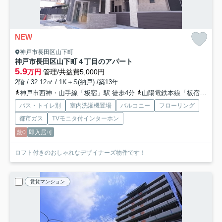
NEW
神戸市長田区山下町
神戸市長田区山下町４丁目のアパート
5.9
万円
管理/共益費5,000円
2階 / 32.12㎡ / 1K＋S(納戸) /築13年
神戸市西神・山手線「板宿」駅 徒歩4分
山陽電鉄本線「板宿」駅 徒歩7分
バス・トイレ別
室内洗濯機置場
バルコニー
フローリング
都市ガス
TVモニタ付インターホン
敷0
即入居可
ロフト付きのおしゃれなデザイナーズ物件です！
賃貸マンション