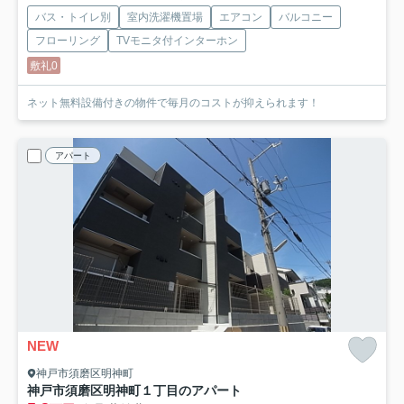
バス・トイレ別
室内洗濯機置場
エアコン
バルコニー
フローリング
TVモニタ付インターホン
敷礼0
ネット無料設備付きの物件で毎月のコストが抑えられます！
アパート
NEW
神戸市須磨区明神町
神戸市須磨区明神町１丁目のアパート