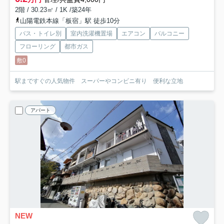
2階 / 30.23㎡ / 1K /築24年
山陽電鉄本線「板宿」駅 徒歩10分
バス・トイレ別
室内洗濯機置場
エアコン
バルコニー
フローリング
都市ガス
敷0
駅まですぐの人気物件 スーパーやコンビニ有り 便利な立地
アパート
NEW