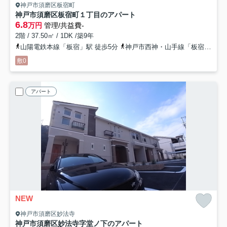
神戸市須磨区板宿町
神戸市須磨区板宿町１丁目のアパート
6.8
万円
管理/共益費-
2階 / 37.50㎡ / 1DK /築9年
山陽電鉄本線「板宿」駅 徒歩5分
神戸市西神・山手線「板宿」駅 徒歩5分
敷0
アパート
NEW
神戸市須磨区妙法寺
神戸市須磨区妙法寺字堂ノ下のアパート