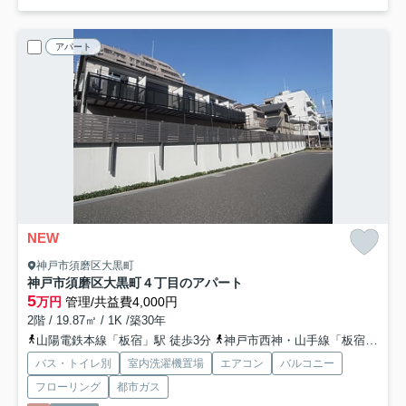
アパート
NEW
神戸市須磨区大黒町
神戸市須磨区大黒町４丁目のアパート
5
万円
管理/共益費4,000円
2階 / 19.87㎡ / 1K /築30年
山陽電鉄本線「板宿」駅 徒歩3分
神戸市西神・山手線「板宿」駅 徒歩4分
バス・トイレ別
室内洗濯機置場
エアコン
バルコニー
フローリング
都市ガス