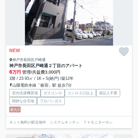
NEW
神戸市長田区戸崎通
神戸市長田区戸崎通２丁目のアパート
6
万円
管理/共益費3,000円
1階 / 23.93㎡ / 1K＋S(納戸) /築12年
山陽電鉄本線「板宿」駅 徒歩7分
室内洗濯機置場
ガスコンロ
コンロ２口以上
保証人不要
閑静な住宅地
プロパンガス
敷礼0
ネット無料の駅近物件 システムキッチン ＴＶモニターホン