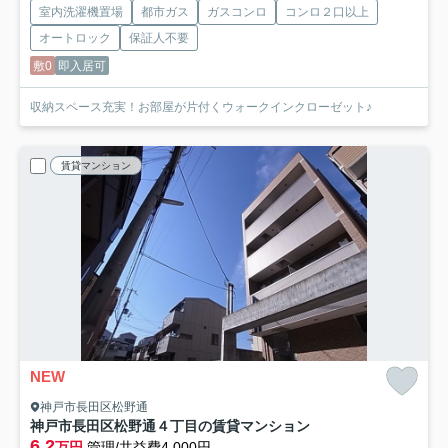
室内洗濯機置場
都市ガス
ガスコンロ
コンロ２口以上
オートロック
保証人不要
敷0
即入居可
収納スペース充実！お部屋が片付くウォークインクローゼット♪
賃貸マンション
NEW
神戸市長田区松野通
神戸市長田区松野通４丁目の賃貸マンション
6.2
万円
管理/共益費4,000円