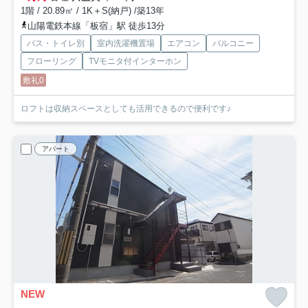
1階 / 20.89㎡ / 1K＋S(納戸) /築13年
山陽電鉄本線「板宿」駅 徒歩13分
バス・トイレ別
室内洗濯機置場
エアコン
バルコニー
フローリング
TVモニタ付インターホン
敷礼0
ロフトは収納スペースとしても活用できるので便利です♪
アパート
NEW