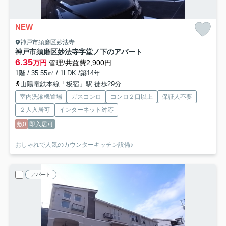
NEW
神戸市須磨区妙法寺
神戸市須磨区妙法寺字堂ノ下のアパート
6.35
万円
管理/共益費2,900円
1階 / 35.55㎡ / 1LDK /築14年
山陽電鉄本線「板宿」駅 徒歩29分
室内洗濯機置場
ガスコンロ
コンロ２口以上
保証人不要
２人入居可
インターネット対応
敷0
即入居可
おしゃれで人気のカウンターキッチン設備♪
アパート