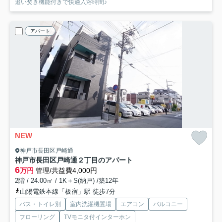
追い焚き機能付きで快適入浴時間♪
アパート
NEW
神戸市長田区戸崎通
神戸市長田区戸崎通２丁目のアパート
6
万円
管理/共益費4,000円
2階 / 24.00㎡ / 1K＋S(納戸) /築12年
山陽電鉄本線「板宿」駅 徒歩7分
バス・トイレ別
室内洗濯機置場
エアコン
バルコニー
フローリング
TVモニタ付インターホン