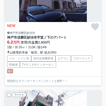
NEW
神戸市須磨区妙法寺
神戸市須磨区妙法寺字堂ノ下のアパート
6.2
万円
管理/共益費2,800円
1階 / 35.55㎡ / 1LDK /築14年
山陽電鉄本線「板宿」駅 徒歩29分
バス・トイレ別
室内洗濯機置場
エアコン
フローリング
駐輪場
TVモニタ付インターホン
敷0
開放的なカウンターキッチン♪ネットも無料！！
アパート