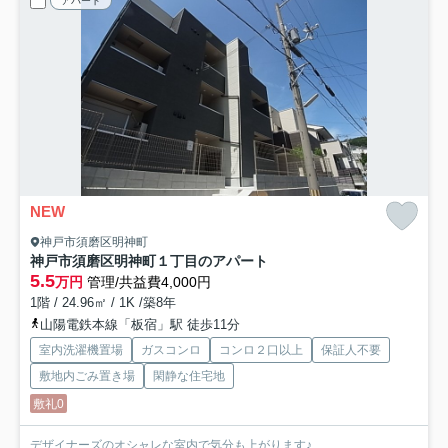
アパート
NEW
神戸市須磨区明神町
神戸市須磨区明神町１丁目のアパート
5.5
万円
管理/共益費4,000円
1階 / 24.96㎡ / 1K /築8年
山陽電鉄本線「板宿」駅 徒歩11分
室内洗濯機置場
ガスコンロ
コンロ２口以上
保証人不要
敷地内ごみ置き場
閑静な住宅地
敷礼0
デザイナーズのオシャレな室内で気分も上がります♪