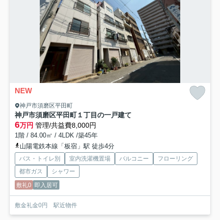
NEW
神戸市須磨区平田町
神戸市須磨区平田町１丁目の一戸建て
6
万円
管理/共益費8,000円
1階 / 84.00㎡ / 4LDK /築45年
山陽電鉄本線「板宿」駅 徒歩4分
バス・トイレ別
室内洗濯機置場
バルコニー
フローリング
都市ガス
シャワー
敷礼0
即入居可
敷金礼金0円 駅近物件