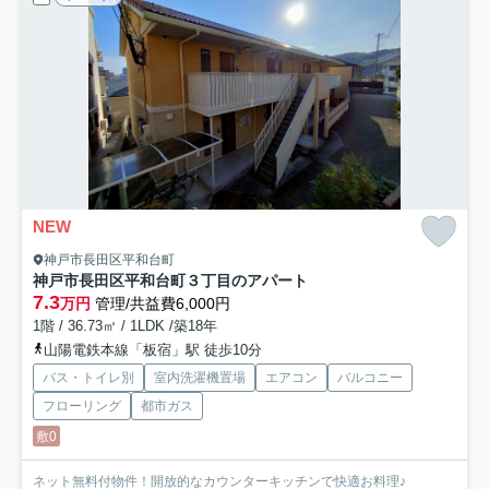
NEW
神戸市長田区平和台町
神戸市長田区平和台町３丁目のアパート
7.3
万円
管理/共益費6,000円
1階 / 36.73㎡ / 1LDK /築18年
山陽電鉄本線「板宿」駅 徒歩10分
バス・トイレ別
室内洗濯機置場
エアコン
バルコニー
フローリング
都市ガス
敷0
ネット無料付物件！開放的なカウンターキッチンで快適お料理♪