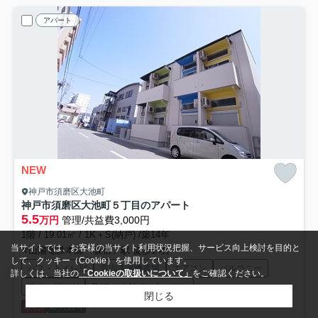
アパート
NEW
神戸市須磨区大池町
神戸市須磨区大池町５丁目のアパート
5.5
万円
管理/共益費3,000円
1階 / 19.01㎡ / 1K＋S(納戸) /築14年
当サイトでは、お客様の当サイト利用状況把握、サービス向上検討を目的と
山陽電鉄本線「板宿」駅 徒歩14分
して、クッキー（Cookie）を使用しています。
バス・トイレ別
室内洗濯機置場
エアコン
バルコニー
詳しくは、当社の
「Cookieの取扱いについて」
をご確認ください。
フローリング
TVモニタ付インターホン
閉じる
敷礼0
即入居可