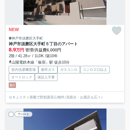
NEW
神戸市須磨区大手町
神戸市須磨区大手町５丁目のアパート
8.9
万円
管理/共益費6,000円
2階 / 41.28㎡ / 1LDK /築10年
山陽電鉄本線「板宿」駅 徒歩10分
室内洗濯機置場
都市ガス
ガスコンロ
コンロ２口以上
オートロック
保証人不要
敷0
セキュリティ搭載で防犯面安心物件♪洗面台・お風呂も広々♪
アパート