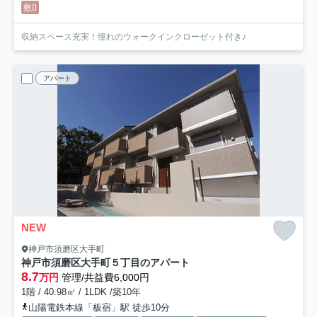
敷0
収納スペース充実！憧れのウォークインクローゼット付き♪
アパート
NEW
神戸市須磨区大手町
神戸市須磨区大手町５丁目のアパート
8.7
万円
管理/共益費6,000円
1階 / 40.98㎡ / 1LDK /築10年
山陽電鉄本線「板宿」駅 徒歩10分