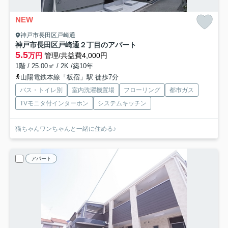
NEW
神戸市長田区戸崎通
神戸市長田区戸崎通２丁目のアパート
5.5
万円
管理/共益費4,000円
1階 / 25.00㎡ / 2K /築10年
山陽電鉄本線「板宿」駅 徒歩7分
バス・トイレ別
室内洗濯機置場
フローリング
都市ガス
TVモニタ付インターホン
システムキッチン
猫ちゃんワンちゃんと一緒に住める♪
アパート