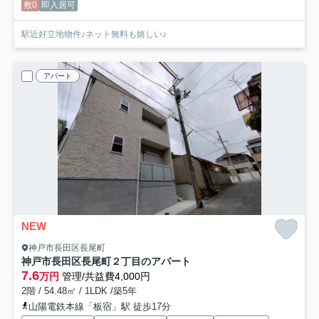
敷0
即入居可
駅近好立地物件♪ネット無料も嬉しい♪
アパート
NEW
神戸市長田区長尾町
神戸市長田区長尾町２丁目のアパート
7.6
万円
管理/共益費4,000円
2階 / 54.48㎡ / 1LDK /築5年
山陽電鉄本線「板宿」駅 徒歩17分