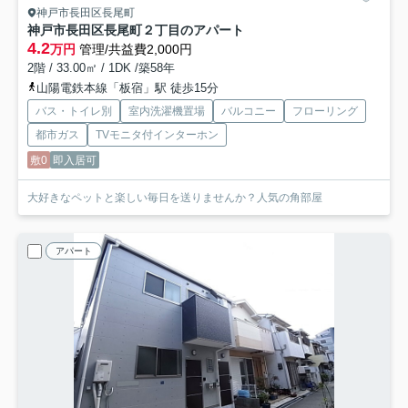
神戸市長田区長尾町
神戸市長田区長尾町２丁目のアパート
4.2
万円
管理/共益費2,000円
2階 / 33.00㎡ / 1DK /築58年
山陽電鉄本線「板宿」駅 徒歩15分
バス・トイレ別
室内洗濯機置場
バルコニー
フローリング
都市ガス
TVモニタ付インターホン
敷0
即入居可
大好きなペットと楽しい毎日を送りませんか？人気の角部屋
アパート