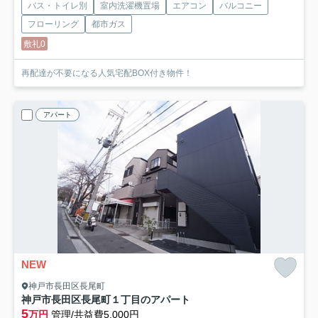
バス・トイレ別
室内洗濯機置場
エアコン
バルコニー
フローリング
都市ガス
敷礼0
再配達が不要になる人気宅配BOX付き物件！
アパート
NEW
神戸市長田区長尾町
神戸市長田区長尾町１丁目のアパート
5
万円
管理/共益費5,000円