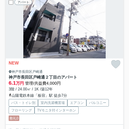
アパート
NEW
神戸市長田区戸崎通
神戸市長田区戸崎通２丁目のアパート
6.1
万円
管理/共益費4,000円
3階 / 24.00㎡ / 1K /築12年
山陽電鉄本線「板宿」駅 徒歩7分
バス・トイレ別
室内洗濯機置場
エアコン
バルコニー
フローリング
TVモニタ付インターホン
敷礼0