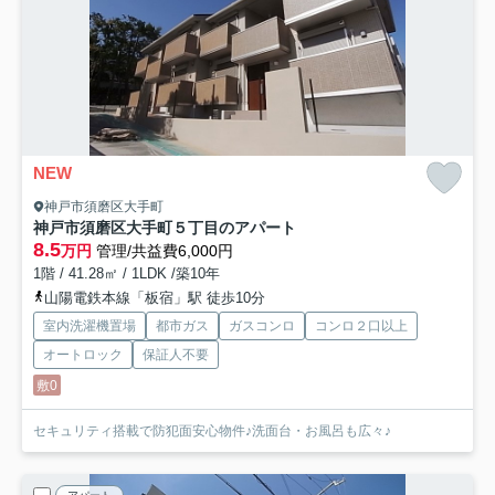
NEW
神戸市須磨区大手町
神戸市須磨区大手町５丁目のアパート
8.5
万円
管理/共益費6,000円
1階 / 41.28㎡ / 1LDK /築10年
山陽電鉄本線「板宿」駅 徒歩10分
室内洗濯機置場
都市ガス
ガスコンロ
コンロ２口以上
オートロック
保証人不要
敷0
セキュリティ搭載で防犯面安心物件♪洗面台・お風呂も広々♪