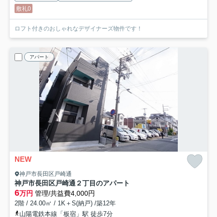
敷礼0
ロフト付きのおしゃれなデザイナーズ物件です！
アパート
NEW
神戸市長田区戸崎通
神戸市長田区戸崎通２丁目のアパート
6
万円
管理/共益費4,000円
2階 / 24.00㎡ / 1K＋S(納戸) /築12年
山陽電鉄本線「板宿」駅 徒歩7分