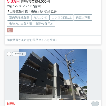
5.3
万円
管理/共益費4,000円
2階 / 25.03㎡ / 1K /築8年
山陽電鉄本線「板宿」駅 徒歩11分
室内洗濯機置場
ガスコンロ
コンロ２口以上
保証人不要
敷地内ごみ置き場
閑静な住宅地
敷0
追焚機能があればお風呂タイムも快適♪
アパート
NEW