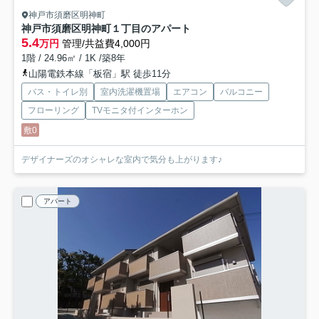
神戸市須磨区明神町
神戸市須磨区明神町１丁目のアパート
5.4
万円
管理/共益費4,000円
1階 / 24.96㎡ / 1K /築8年
山陽電鉄本線「板宿」駅 徒歩11分
バス・トイレ別
室内洗濯機置場
エアコン
バルコニー
フローリング
TVモニタ付インターホン
敷0
デザイナーズのオシャレな室内で気分も上がります♪
アパート