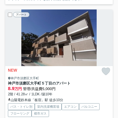
アパート
NEW
神戸市須磨区大手町
神戸市須磨区大手町５丁目のアパート
8.9
万円
管理/共益費5,000円
2階 / 41.28㎡ / 1LDK /築10年
山陽電鉄本線「板宿」駅 徒歩10分
バス・トイレ別
室内洗濯機置場
エアコン
バルコニー
フローリング
都市ガス