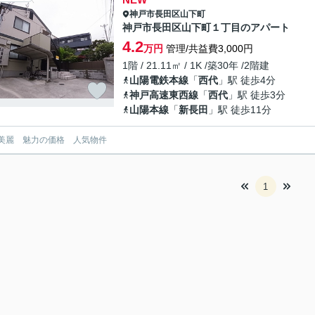
神戸市長田区
山下町
神戸市長田区山下町１丁目のアパート
4.2
万円
管理/共益費3,000円
1階 / 21.11㎡ / 1K /築30年 /2階建
山陽電鉄本線
「
西代
」駅 徒歩4分
神戸高速東西線
「
西代
」駅 徒歩3分
山陽本線
「
新長田
」駅 徒歩11分
美麗 魅力の価格 人気物件
1