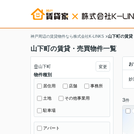
山下町の賃貸
神戸周辺の賃貸物件なら株式会社K-LINKS
山下町の賃貸・売買物件一覧
お
山下町
変更
物件種別
妙
居住用
店舗
事務所
土地
その他事業用
3
件
駐車場
アパート