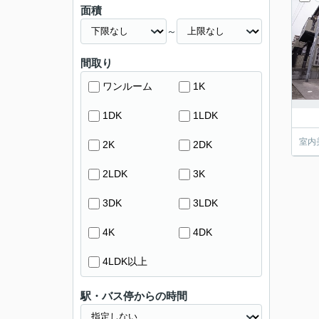
面積
～
間取り
ワンルーム
1K
1DK
1LDK
室内
2K
2DK
2LDK
3K
3DK
3LDK
4K
4DK
4LDK以上
駅・バス停からの時間