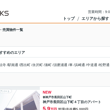
営業時間：9:
トップ
エリアから探す
・売買物件一覧
すすめのエリア
法寺
/
駅南通
/
西出町
/
永沢町
/
湊町
/
須磨浦通
/
車
/
浜崎通
/
中道通
/
松野通
アパート
NEW
神戸市長田区
山下町
神戸市長田区山下町４丁目のアパート
5.9
万円
管理/共益費5,000円