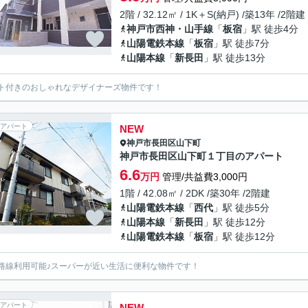
2階 / 32.12㎡ / 1K＋S(納戸) /築13年 /2階建
神戸市西神・山手線
「
板宿
」駅 徒歩4分
山陽電鉄本線
「
板宿
」駅 徒歩7分
山陽本線
「
新長田
」駅 徒歩13分
ト付きのおしゃれなデザイナーズ物件です！
アパート
NEW
神戸市長田区
山下町
神戸市長田区山下町１丁目のアパート
6.6
万円
管理/共益費3,000円
1階 / 42.08㎡ / 2DK /築30年 /2階建
山陽電鉄本線
「
西代
」駅 徒歩5分
山陽本線
「
新長田
」駅 徒歩12分
山陽電鉄本線
「
板宿
」駅 徒歩12分
路線利用可能♪スーパーが近い生活に便利な物件です！
アパート
NEW