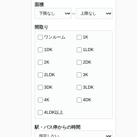
面積
～
間取り
ワンルーム
1K
1DK
1LDK
2K
2DK
2LDK
3K
3DK
3LDK
4K
4DK
4LDK以上
駅・バス停からの時間