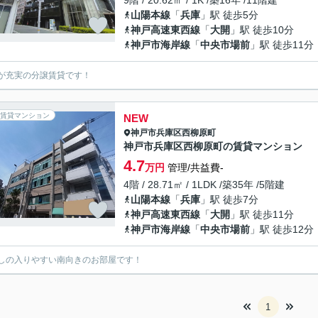
9階 / 20.62㎡ / 1K /築16年 /11階建
山陽本線
「
兵庫
」駅 徒歩5分
神戸高速東西線
「
大開
」駅 徒歩10分
神戸市海岸線
「
中央市場前
」駅 徒歩11分
が充実の分譲賃貸です！
賃貸マンション
NEW
神戸市兵庫区
西柳原町
神戸市兵庫区西柳原町の賃貸マンション
4.7
万円
管理/共益費-
4階 / 28.71㎡ / 1LDK /築35年 /5階建
山陽本線
「
兵庫
」駅 徒歩7分
神戸高速東西線
「
大開
」駅 徒歩11分
神戸市海岸線
「
中央市場前
」駅 徒歩12分
しの入りやすい南向きのお部屋です！
1