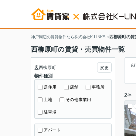
西柳原町の賃
神戸周辺の賃貸物件なら株式会社K-LINKS
西柳原町の賃貸・売買物件一覧
お
西柳原町
変更
物件種別
居住用
店舗
事務所
2
件
土地
その他事業用
駐車場
アパート