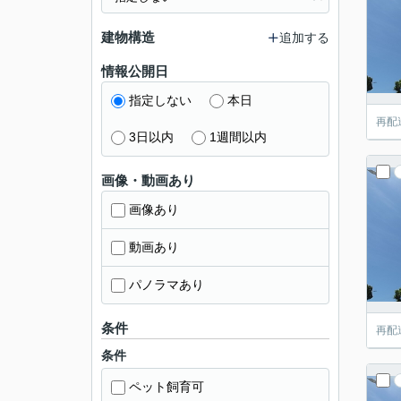
建物構造
追加する
情報公開日
指定しない
本日
再配
3日以内
1週間以内
画像・動画あり
画像あり
動画あり
パノラマあり
条件
再配
条件
ペット飼育可