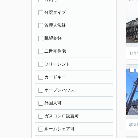
分譲タイプ
管理人常駐
眺望良好
二世帯住宅
おう
フリーレント
カードキー
オープンハウス
外国人可
ガスコンロ設置可
駅近
ルームシェア可