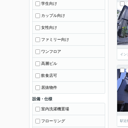
学生向け
カップル向け
女性向け
ファミリー向け
ワンフロア
イン
高層ビル
飲食店可
居抜物件
設備・仕様
室内洗濯機置場
フローリング
駅近