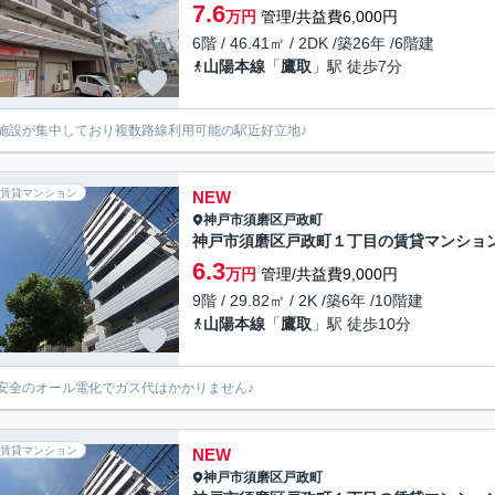
7.6
万円
管理/共益費6,000円
6階 / 46.41㎡ / 2DK /築26年 /6階建
山陽本線
「
鷹取
」駅 徒歩7分
施設が集中しており複数路線利用可能の駅近好立地♪
賃貸マンション
NEW
神戸市須磨区
戸政町
神戸市須磨区戸政町１丁目の賃貸マンショ
6.3
万円
管理/共益費9,000円
9階 / 29.82㎡ / 2K /築6年 /10階建
山陽本線
「
鷹取
」駅 徒歩10分
安全のオール電化でガス代はかかりません♪
賃貸マンション
NEW
神戸市須磨区
戸政町