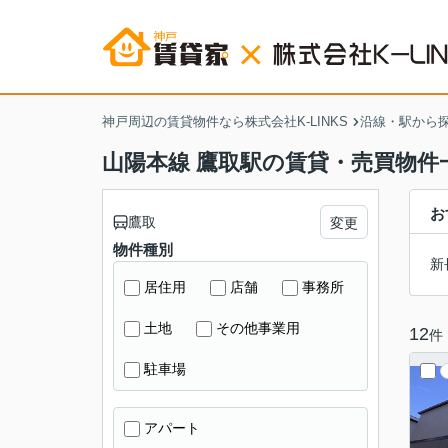
神戸周辺の賃貸物件なら株式会社K-LINKS
沿線・駅から
山陽本線 鷹取駅の賃貸・売買物件
お
鷹取
変更
物件種別
新
居住用
店舗
事務所
土地
その他事業用
12
件
駐車場
アパート