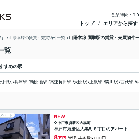
営業時間：9:
トップ
エリアから探す
山陽本線 鷹取駅の賃貸・売買物件
探す
山陽本線の賃貸・売買物件一覧
一覧
すすめの駅
長田駅
/
兵庫駅
/
新開地駅
/
高速長田駅
/
大開駅
/
上沢駅
/
湊川駅
/
西代駅
/
アパート
NEW
神戸市須磨区
大黒町
神戸市須磨区大黒町５丁目のアパート
8
万円
管理/共益費6,000円