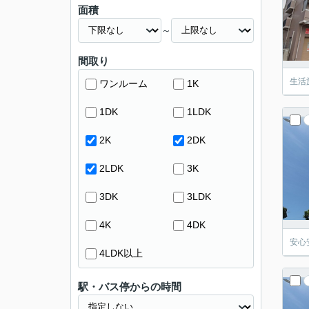
面積
～
間取り
生活
ワンルーム
1K
1DK
1LDK
2K
2DK
2LDK
3K
3DK
3LDK
4K
4DK
安心
4LDK以上
駅・バス停からの時間