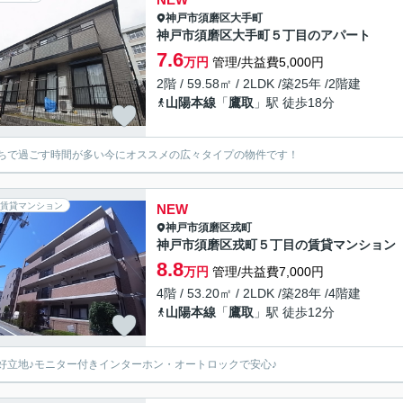
神戸市須磨区
大手町
神戸市須磨区大手町５丁目のアパート
7.6
万円
管理/共益費5,000円
2階 / 59.58㎡ / 2LDK /築25年 /2階建
山陽本線
「
鷹取
」駅 徒歩18分
ちで過ごす時間が多い今にオススメの広々タイプの物件です！
賃貸マンション
NEW
神戸市須磨区
戎町
神戸市須磨区戎町５丁目の賃貸マンション
8.8
万円
管理/共益費7,000円
4階 / 53.20㎡ / 2LDK /築28年 /4階建
山陽本線
「
鷹取
」駅 徒歩12分
好立地♪モニター付きインターホン・オートロックで安心♪