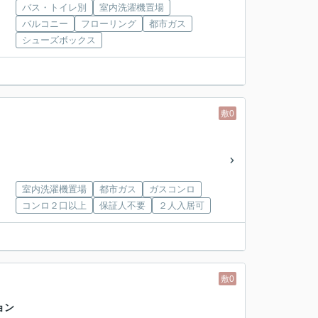
バス・トイレ別
室内洗濯機置場
バルコニー
フローリング
都市ガス
シューズボックス
敷0
室内洗濯機置場
都市ガス
ガスコンロ
コンロ２口以上
保証人不要
２人入居可
敷0
ョン