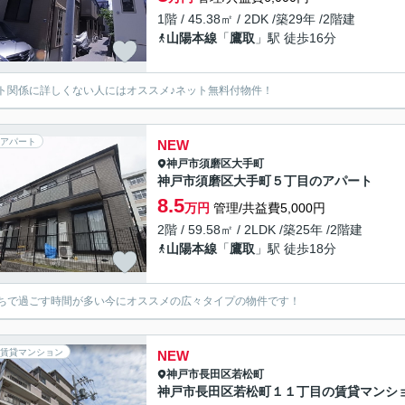
1階 / 45.38㎡ / 2DK /築29年 /2階建
山陽本線
「
鷹取
」駅 徒歩16分
ト関係に詳しくない人にはオススメ♪ネット無料付物件！
アパート
NEW
神戸市須磨区
大手町
神戸市須磨区大手町５丁目のアパート
8.5
万円
管理/共益費5,000円
2階 / 59.58㎡ / 2LDK /築25年 /2階建
山陽本線
「
鷹取
」駅 徒歩18分
ちで過ごす時間が多い今にオススメの広々タイプの物件です！
賃貸マンション
NEW
神戸市長田区
若松町
神戸市長田区若松町１１丁目の賃貸マンシ