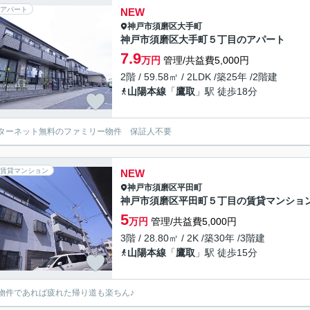
アパート
NEW
神戸市須磨区
大手町
神戸市須磨区大手町５丁目のアパート
7.9
万円
管理/共益費5,000円
2階 / 59.58㎡ / 2LDK /築25年 /2階建
山陽本線
「
鷹取
」駅 徒歩18分
ターネット無料のファミリー物件 保証人不要
賃貸マンション
NEW
神戸市須磨区
平田町
神戸市須磨区平田町５丁目の賃貸マンショ
5
万円
管理/共益費5,000円
3階 / 28.80㎡ / 2K /築30年 /3階建
山陽本線
「
鷹取
」駅 徒歩15分
物件であれば疲れた帰り道も楽ちん♪