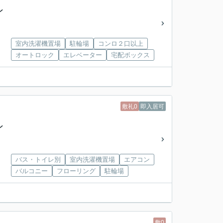
ン
室内洗濯機置場
駐輪場
コンロ２口以上
オートロック
エレベーター
宅配ボックス
敷礼0
即入居可
ン
バス・トイレ別
室内洗濯機置場
エアコン
バルコニー
フローリング
駐輪場
敷0