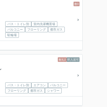
敷0
バス・トイレ別
室内洗濯機置場
バルコニー
フローリング
都市ガス
駐輪場
敷礼0
即入居可
ン
バス・トイレ別
エアコン
バルコニー
フローリング
都市ガス
シャワー