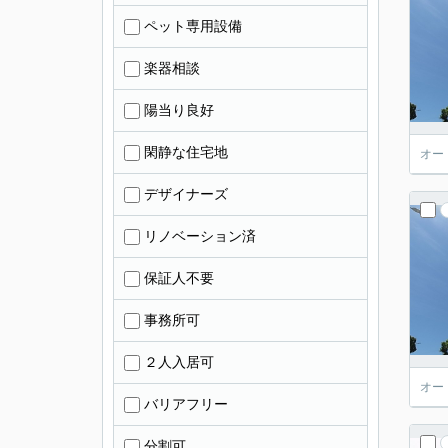
ペット専用設備
楽器相談
陽当り良好
閑静な住宅地
オー
デザイナーズ
リノベーション済
保証人不要
事務所可
２人入居可
オー
バリアフリー
分割可