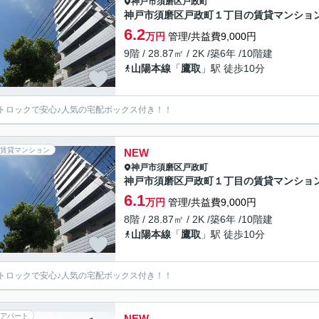
神戸市須磨区
戸政町
神戸市須磨区戸政町１丁目の賃貸マンショ
6.2
万円
管理/共益費9,000円
9階 / 28.87㎡ / 2K /築6年 /10階建
山陽本線
「
鷹取
」駅 徒歩10分
トロックで安心♪人気の宅配ボックス付き！！
賃貸マンション
NEW
神戸市須磨区
戸政町
神戸市須磨区戸政町１丁目の賃貸マンショ
6.1
万円
管理/共益費9,000円
8階 / 28.87㎡ / 2K /築6年 /10階建
山陽本線
「
鷹取
」駅 徒歩10分
トロックで安心♪人気の宅配ボックス付き！！
アパート
NEW