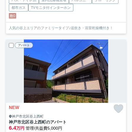
バス・トイレ別
室内洗濯機置場
バルコニー
フローリング
都市ガス
TVモニタ付インターホン
敷0
人気の谷上エリアのファミリータイプ♪追炊き・浴室乾燥機付き！
アパート
NEW
神戸市北区谷上西町
神戸市北区谷上西町のアパート
6.4
万円
管理/共益費5,000円