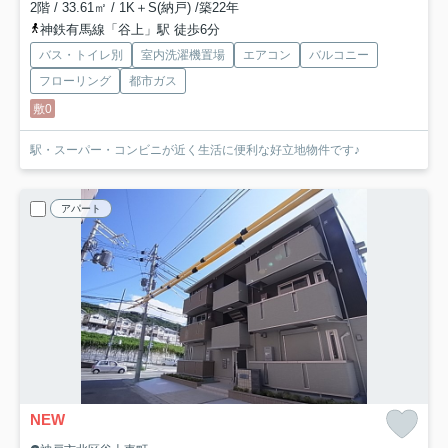
2階 / 33.61㎡ / 1K＋S(納戸) /築22年
神鉄有馬線「谷上」駅 徒歩6分
バス・トイレ別
室内洗濯機置場
エアコン
バルコニー
フローリング
都市ガス
敷0
駅・スーパー・コンビニが近く生活に便利な好立地物件です♪
アパート
NEW