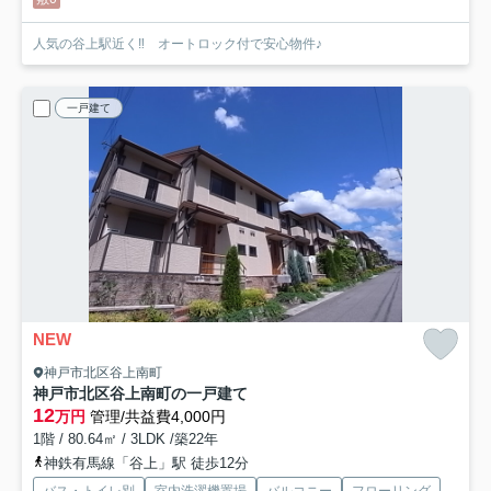
人気の谷上駅近く‼ オートロック付で安心物件♪
一戸建て
NEW
神戸市北区谷上南町
神戸市北区谷上南町の一戸建て
12
万円
管理/共益費4,000円
1階 / 80.64㎡ / 3LDK /築22年
神鉄有馬線「谷上」駅 徒歩12分