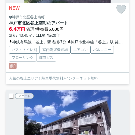
NEW
神戸市北区谷上南町
神戸市北区谷上南町のアパート
6.4
万円
管理/共益費5,000円
1階 / 40.45㎡ / 1LDK /築20年
神鉄有馬線「谷上」駅 徒歩7分
神戸市北神線「谷上」駅 徒歩7分
バス・トイレ別
室内洗濯機置場
エアコン
バルコニー
フローリング
都市ガス
敷0
人気の谷上エリア！駐車場代無料♪インターネット無料
アパート