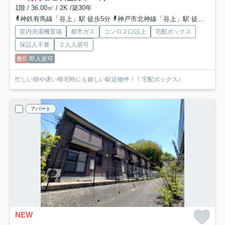
1階 / 36.00㎡ / 2K /築30年
神鉄有馬線「谷上」駅 徒歩5分
神戸市北神線「谷上」駅 徒歩5分
室内洗濯機置場
都市ガス
コンロ２口以上
宅配ボックス
保証人不要
２人入居可
敷0
即入居可
忙しい朝や遅い帰宅時にも嬉しい駅近物件！！宅配ボックス♪
アパート
NEW