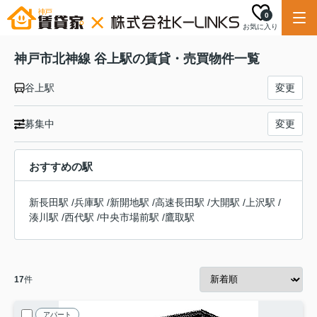
0
お気に入り
神戸市北神線 谷上駅の賃貸・売買物件一覧
谷上駅
変更
募集中
変更
おすすめの駅
新長田駅
/
兵庫駅
/
新開地駅
/
高速長田駅
/
大開駅
/
上沢駅
/
湊川駅
/
西代駅
/
中央市場前駅
/
鷹取駅
17
件
アパート