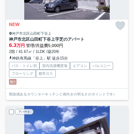
NEW
神戸市北区山田町下谷上
神戸市北区山田町下谷上字芝のアパート
6.3
万円
管理/共益費5,000円
2階 / 41.67㎡ / 1LDK /築20年
神鉄有馬線「谷上」駅 徒歩15分
バス・トイレ別
室内洗濯機置場
エアコン
バルコニー
フローリング
都市ガス
敷0
開放感あるカウンターキッチンと南向きの明るさがポイントです♪
アパート