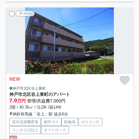
アパート
NEW
神戸市北区谷上東町
神戸市北区谷上東町のアパート
7.9
万円
管理/共益費7,000円
2階 / 40.35㎡ / 1LDK /築14年
神鉄有馬線「谷上」駅 徒歩6分
室内洗濯機置場
都市ガス
駐輪場
ガスコンロ
コンロ２口以上
オートロック
敷0