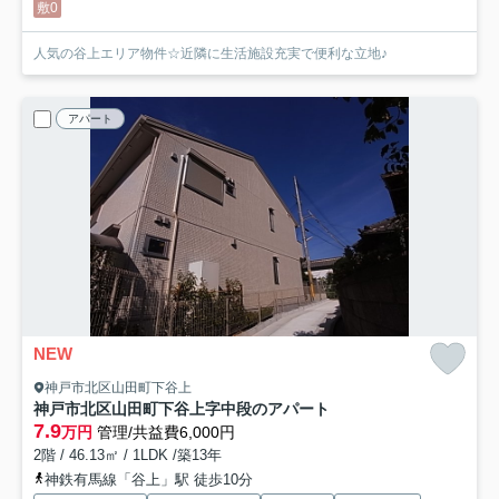
敷0
人気の谷上エリア物件☆近隣に生活施設充実で便利な立地♪
アパート
NEW
神戸市北区山田町下谷上
神戸市北区山田町下谷上字中段のアパート
7.9
万円
管理/共益費6,000円
2階 / 46.13㎡ / 1LDK /築13年
神鉄有馬線「谷上」駅 徒歩10分