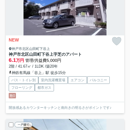
NEW
神戸市北区山田町下谷上
神戸市北区山田町下谷上字芝のアパート
6.1
万円
管理/共益費5,000円
2階 / 41.67㎡ / 1LDK /築20年
神鉄有馬線「谷上」駅 徒歩15分
バス・トイレ別
室内洗濯機置場
エアコン
バルコニー
フローリング
都市ガス
敷0
開放感あるカウンターキッチンと南向きの明るさがポイントです♪
一戸建て