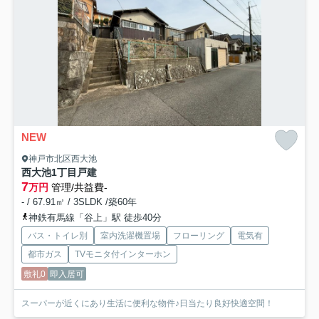
NEW
神戸市北区西大池
西大池1丁目戸建
7
万円
管理/共益費-
- / 67.91㎡ / 3SLDK /築60年
神鉄有馬線「谷上」駅 徒歩40分
バス・トイレ別
室内洗濯機置場
フローリング
電気有
都市ガス
TVモニタ付インターホン
敷礼0
即入居可
スーパーが近くにあり生活に便利な物件♪日当たり良好快適空間！