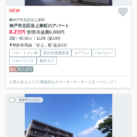
NEW
神戸市北区谷上東町
神戸市北区谷上東町のアパート
8.2
万円
管理/共益費6,000円
2階 / 40.92㎡ / 1LDK /築14年
神鉄有馬線「谷上」駅 徒歩2分
バス・トイレ別
室内洗濯機置場
エアコン
バルコニー
フローリング
都市ガス
敷0
即入居可
人気の谷上エリア♪開放的なカウンターキッチンと広々リビング！
賃貸マンション