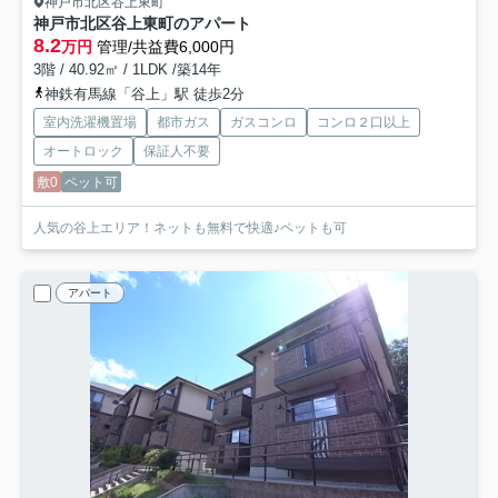
神戸市北区谷上東町
神戸市北区谷上東町のアパート
8.2
万円
管理/共益費6,000円
3階 / 40.92㎡ / 1LDK /築14年
神鉄有馬線「谷上」駅 徒歩2分
室内洗濯機置場
都市ガス
ガスコンロ
コンロ２口以上
オートロック
保証人不要
敷0
ペット可
人気の谷上エリア！ネットも無料で快適♪ペットも可
アパート