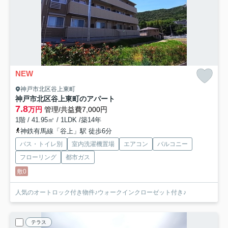
NEW
神戸市北区谷上東町
神戸市北区谷上東町のアパート
7.8
万円
管理/共益費7,000円
1階 / 41.95㎡ / 1LDK /築14年
神鉄有馬線「谷上」駅 徒歩6分
バス・トイレ別
室内洗濯機置場
エアコン
バルコニー
フローリング
都市ガス
敷0
人気のオートロック付き物件♪ウォークインクローゼット付き♪
テラス