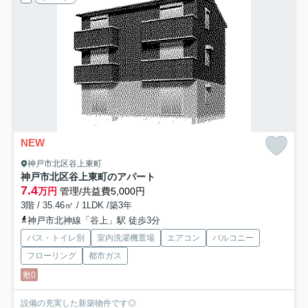
NEW
神戸市北区谷上東町
神戸市北区谷上東町のアパート
7.4
万円
管理/共益費5,000円
3階 / 35.46㎡ / 1LDK /築3年
神戸市北神線「谷上」駅 徒歩3分
バス・トイレ別
室内洗濯機置場
エアコン
バルコニー
フローリング
都市ガス
敷0
設備の充実した新築物件です◎