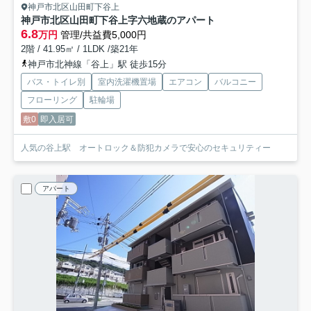
神戸市北区山田町下谷上
神戸市北区山田町下谷上字六地蔵のアパート
6.8
万円
管理/共益費5,000円
2階 / 41.95㎡ / 1LDK /築21年
神戸市北神線「谷上」駅 徒歩15分
バス・トイレ別
室内洗濯機置場
エアコン
バルコニー
フローリング
駐輪場
敷0
即入居可
人気の谷上駅 オートロック＆防犯カメラで安心のセキュリティー
アパート