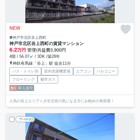
NEW
神戸市北区谷上西町
神戸市北区谷上西町の賃貸マンション
6.2
万円
管理/共益費3,900円
4階 / 56.07㎡ / 3DK /築28年
神鉄有馬線「谷上」駅 徒歩11分
バス・トイレ別
室内洗濯機置場
エアコン
バルコニー
フローリング
都市ガス
敷0
即入居可
人気の谷上エリア☆彡生活音の気になる方にお勧めの角部屋！
アパート