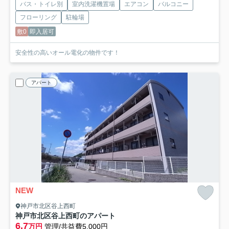
バス・トイレ別
室内洗濯機置場
エアコン
バルコニー
フローリング
駐輪場
敷0
即入居可
安全性の高いオール電化の物件です！
アパート
NEW
神戸市北区谷上西町
神戸市北区谷上西町のアパート
6.7
万円
管理/共益費5,000円