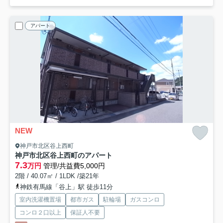
アパート
NEW
神戸市北区谷上西町
神戸市北区谷上西町のアパート
7.3
万円
管理/共益費5,000円
2階 / 40.07㎡ / 1LDK /築21年
神鉄有馬線「谷上」駅 徒歩11分
室内洗濯機置場
都市ガス
駐輪場
ガスコンロ
コンロ２口以上
保証人不要