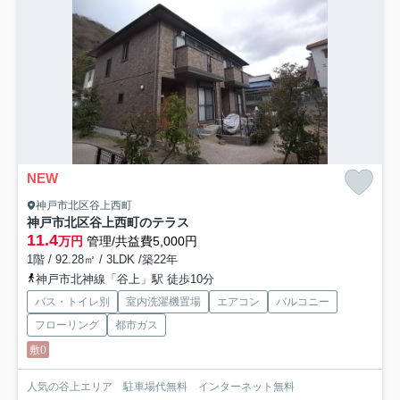
NEW
神戸市北区谷上西町
神戸市北区谷上西町のテラス
11.4
万円
管理/共益費5,000円
1階 / 92.28㎡ / 3LDK /築22年
神戸市北神線「谷上」駅 徒歩10分
バス・トイレ別
室内洗濯機置場
エアコン
バルコニー
フローリング
都市ガス
敷0
人気の谷上エリア 駐車場代無料 インターネット無料