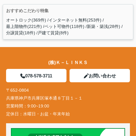
おすすめこだわり特集
オートロック(369件)
インターネット無料(253件)
最上階物件(221件)
ペット可物件(118件)
新築・築浅(28件)
分譲賃貸(18件)
戸建て賃貸(8件)
(株)Ｋ－ＬＩＮＫＳ
078-578-3711
お問い合わせ
〒652-0804
兵庫県神戸市兵庫区塚本通８丁目１－１
営業時間：
9:00~19:00
定休日：
水曜日・お盆・年末年始