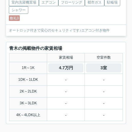
室内洗濯機置場
エアコン
フローリング
都市ガス
駐輪場
シャワー
敷礼0
オートロック付きで安心のセキュリティです♪エアコン付き物件
青木の掲載物件の家賃相場
家賃相場
空室件数
4.7万円
3室
1R～1K
-
-
1DK～1LDK
-
-
2K～2LDK
-
-
3K～3LDK
-
-
4K～4LDK以上