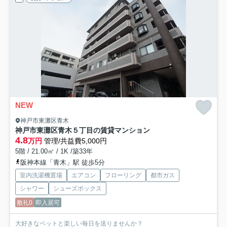
NEW
神戸市東灘区青木
神戸市東灘区青木５丁目の賃貸マンション
4.8
万円
管理/共益費5,000円
5階 / 21.00㎡ / 1K /築33年
阪神本線「青木」駅 徒歩5分
室内洗濯機置場
エアコン
フローリング
都市ガス
シャワー
シューズボックス
敷礼0
即入居可
大好きなペットと楽しい毎日を送りませんか？