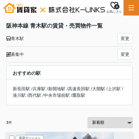
0
お気に入り
阪神本線 青木駅の賃貸・売買物件一覧
青木駅
変更
募集中
変更
おすすめの駅
新長田駅
/
兵庫駅
/
新開地駅
/
高速長田駅
/
大開駅
/
上沢駅
/
湊川駅
/
西代駅
/
中央市場前駅
/
鷹取駅
3
件
賃貸マンション