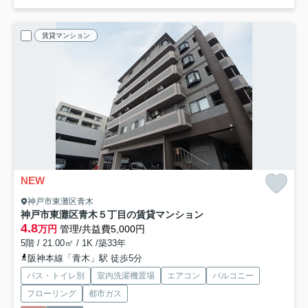
賃貸マンション
NEW
神戸市東灘区青木
神戸市東灘区青木５丁目の賃貸マンション
4.8
万円
管理/共益費5,000円
5階 / 21.00㎡ / 1K /築33年
阪神本線「青木」駅 徒歩5分
バス・トイレ別
室内洗濯機置場
エアコン
バルコニー
フローリング
都市ガス