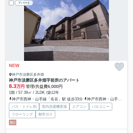
アパート
NEW
神戸市須磨区多井畑
神戸市須磨区多井畑字前所のアパート
8.3
万円
管理/共益費6,000円
1階 / 57.39㎡ / 2LDK /築12年
神戸市西神・山手線「名谷」駅 徒歩33分
神戸市西神・山手線「妙法寺」駅 徒歩38分
バス・トイレ別
室内洗濯機置場
エアコン
バルコニー
フローリング
都市ガス
敷0