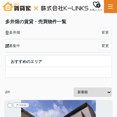
0
お気に入り
多井畑の賃貸・売買物件一覧
多井畑
変更
募集中
変更
おすすめのエリア
2
件
アパート