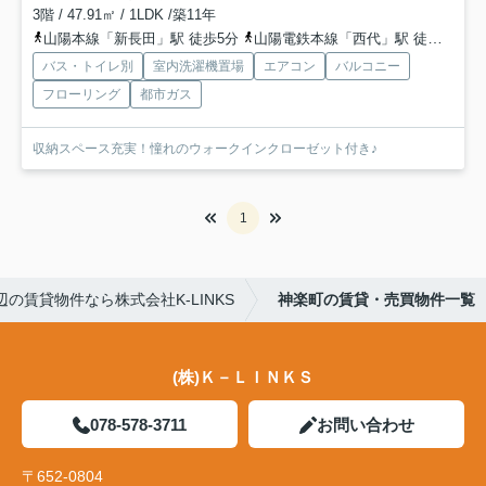
3階 / 47.91㎡ / 1LDK /築11年
山陽本線「新長田」駅 徒歩5分
山陽電鉄本線「西代」駅 徒歩6分
バス・トイレ別
室内洗濯機置場
エアコン
バルコニー
フローリング
都市ガス
収納スペース充実！憧れのウォークインクローゼット付き♪
1
の賃貸物件なら株式会社K-LINKS
神楽町の賃貸・売買物件一覧
(株)Ｋ－ＬＩＮＫＳ
078-578-3711
お問い合わせ
〒652-0804