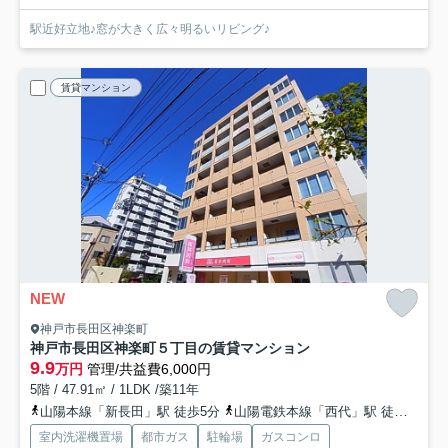
駅近好立地♪窓が大きく広々明るいリビング♪
賃貸マンション
NEW
神戸市長田区神楽町
神戸市長田区神楽町５丁目の賃貸マンション
9.9
万円
管理/共益費6,000円
5階 / 47.91㎡ / 1LDK /築11年
山陽本線「新長田」駅 徒歩5分
山陽電鉄本線「西代」駅 徒歩6分
室内洗濯機置場
都市ガス
駐輪場
ガスコンロ