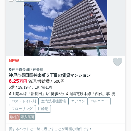
NEW
神戸市長田区神楽町
神戸市長田区神楽町５丁目の賃貸マンション
6.25
万円
管理/共益費7,500円
5階 / 29.19㎡ / 1K /築18年
山陽本線「新長田」駅 徒歩5分
山陽電鉄本線「西代」駅 徒歩5分
バス・トイレ別
室内洗濯機置場
エアコン
バルコニー
フローリング
駐輪場
敷礼0
即入居可
愛するペットと一緒に過ごすことが可能な物件です♪