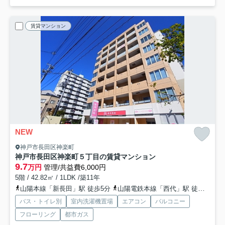
賃貸マンション
NEW
神戸市長田区神楽町
神戸市長田区神楽町５丁目の賃貸マンション
9.7
万円
管理/共益費6,000円
5階 / 42.82㎡ / 1LDK /築11年
山陽本線「新長田」駅 徒歩5分
山陽電鉄本線「西代」駅 徒歩6分
バス・トイレ別
室内洗濯機置場
エアコン
バルコニー
フローリング
都市ガス