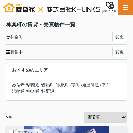
0
お気に入り
神楽町の賃貸・売買物件一覧
神楽町
変更
募集中
変更
おすすめのエリア
妙法寺
/
駅南通
/
西出町
/
永沢町
/
湊町
/
須磨浦通
/
車
/
浜崎通
/
中道通
/
松野通
5
件
賃貸マンション