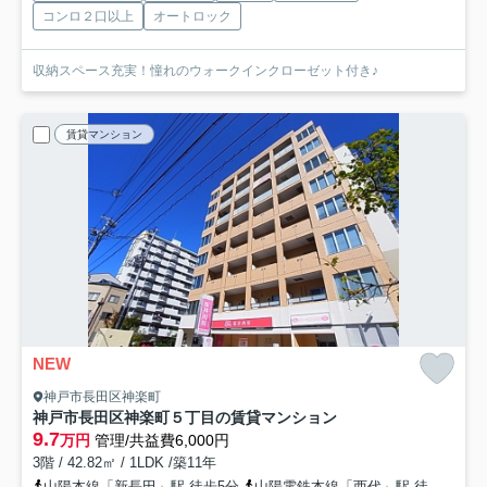
コンロ２口以上
オートロック
収納スペース充実！憧れのウォークインクローゼット付き♪
賃貸マンション
NEW
神戸市長田区神楽町
神戸市長田区神楽町５丁目の賃貸マンション
9.7
万円
管理/共益費6,000円
3階 / 42.82㎡ / 1LDK /築11年
山陽本線「新長田」駅 徒歩5分
山陽電鉄本線「西代」駅 徒歩6分