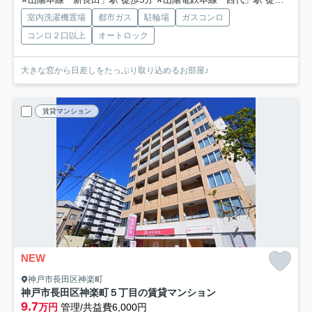
室内洗濯機置場
都市ガス
駐輪場
ガスコンロ
コンロ２口以上
オートロック
大きな窓から日差しをたっぷり取り込めるお部屋♪
賃貸マンション
NEW
神戸市長田区神楽町
神戸市長田区神楽町５丁目の賃貸マンション
9.7
万円
管理/共益費6,000円