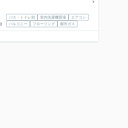
バス・トイレ別
室内洗濯機置場
エアコン
分
バルコニー
フローリング
都市ガス