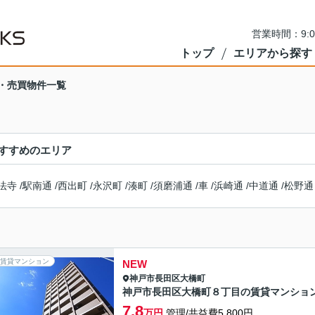
営業時間：9:
トップ
エリアから探す
・売買物件一覧
すすめのエリア
法寺
/
駅南通
/
西出町
/
永沢町
/
湊町
/
須磨浦通
/
車
/
浜崎通
/
中道通
/
松野通
賃貸マンション
NEW
神戸市長田区
大橋町
神戸市長田区大橋町８丁目の賃貸マンショ
7.8
万円
管理/共益費5,800円