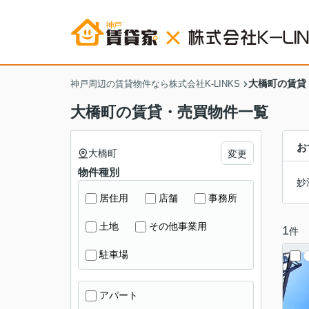
大橋町の賃貸
神戸周辺の賃貸物件なら株式会社K-LINKS
大橋町の賃貸・売買物件一覧
お
大橋町
変更
物件種別
妙
居住用
店舗
事務所
土地
その他事業用
1
件
駐車場
アパート