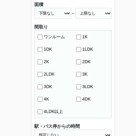
面積
～
間取り
ワンルーム
1K
1DK
1LDK
2K
2DK
2LDK
3K
3DK
3LDK
4K
4DK
4LDK以上
駅・バス停からの時間