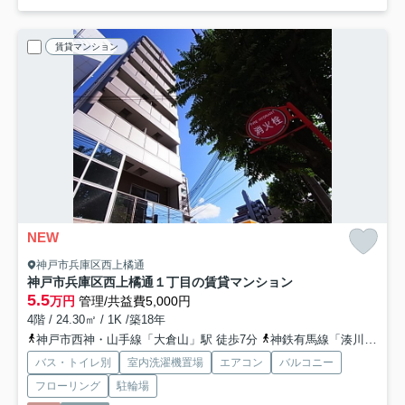
賃貸マンション
NEW
神戸市兵庫区西上橘通
神戸市兵庫区西上橘通１丁目の賃貸マンション
5.5
万円
管理/共益費5,000円
4階 / 24.30㎡ / 1K /築18年
神戸市西神・山手線「大倉山」駅 徒歩7分
神鉄有馬線「湊川」駅 徒歩8分
バス・トイレ別
室内洗濯機置場
エアコン
バルコニー
フローリング
駐輪場