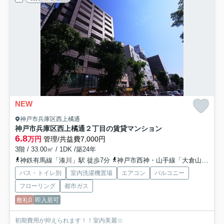
NEW
神戸市兵庫区西上橘通
神戸市兵庫区西上橘通２丁目の賃貸マンション
6.8
万円
管理/共益費7,000円
3階 / 33.00㎡ / 1DK /築24年
神鉄有馬線「湊川」駅 徒歩7分
神戸市西神・山手線「大倉山」駅 徒歩8分
バス・トイレ別
室内洗濯機置場
エアコン
バルコニー
フローリング
都市ガス
敷礼0
即入居可
初期費用が抑えられます！！室内美麗☆