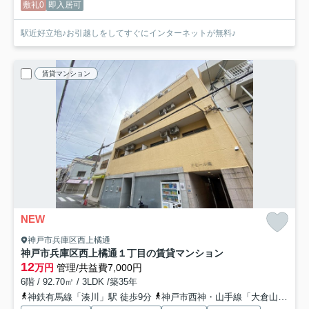
敷礼0
即入居可
駅近好立地♪お引越しをしてすぐにインターネットが無料♪
賃貸マンション
NEW
神戸市兵庫区西上橘通
神戸市兵庫区西上橘通１丁目の賃貸マンション
12
万円
管理/共益費7,000円
6階 / 92.70㎡ / 3LDK /築35年
神鉄有馬線「湊川」駅 徒歩9分
神戸市西神・山手線「大倉山」駅 徒歩9分