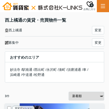
0
お気に入り
西上橘通の賃貸・売買物件一覧
西上橘通
変更
募集中
変更
おすすめのエリア
妙法寺
/
駅南通
/
西出町
/
永沢町
/
湊町
/
須磨浦通
/
車
/
浜崎通
/
中道通
/
松野通
3
件
賃貸マンション