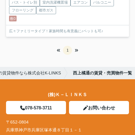
バス・トイレ別
室内洗濯機置場
エアコン
バルコニー
フローリング
都市ガス
敷0
広々ファミリータイプ！家族時間も有意義に♪ペットも可♪
1
賃貸物件なら株式会社K-LINKS
西上橘通の賃貸・売買物件一覧
(株)Ｋ－ＬＩＮＫＳ
078-578-3711
お問い合わせ
〒652-0804
兵庫県神戸市兵庫区塚本通８丁目１－１