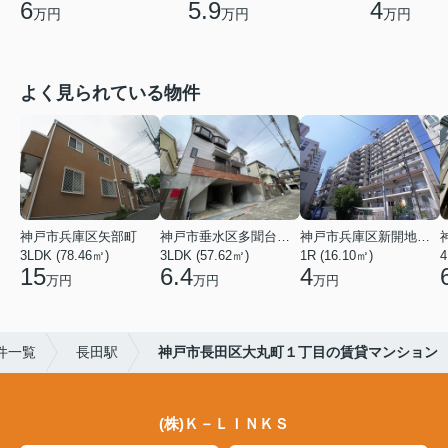
6
5.9
4
万円
万円
万円
よく見られている物件
神戸市兵庫区矢部町
神戸市垂水区多聞台２丁目
神戸市兵庫区新開地１丁目
3LDK (78.46㎡)
3LDK (57.62㎡)
1R (16.10㎡)
4
15
6.4
4
万円
万円
万円
件一覧
長田駅
神戸市長田区大丸町１丁目の賃貸マンション
(株)Ｋ－ＬＩＮＫＳ