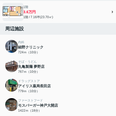
1階
3.6万円
1階 / 7.16坪(23.70㎡)
周辺施設
内科
細野クリニック
724ｍ（10分）
そば・うどん
丸亀製麺 夢野店
767ｍ（10分）
ドラッグストア
アイリス薬局長田店
779ｍ（10分）
ファーストフード
モスバーガー神戸大開店
1422ｍ（18分）