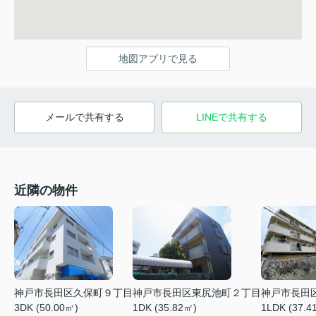
地図アプリで見る
メールで共有する
LINEで共有する
近隣の物件
神戸市長田区久保町９丁目
神戸市長田区東尻池町２丁目
神戸市長田
3DK (50.00㎡)
1DK (35.82㎡)
1LDK (37.4