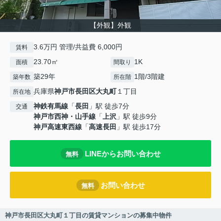
【外観】外観
3.6万円 管理/共益費 6,000円
賃料
23.70㎡
1K
面積
間取り
築29年
1階/3階建
築年数
所在階
兵庫県
神戸市長田区
大丸町
１丁目
所在地
神鉄有馬線
「
長田
」駅 徒歩7分
交通
神戸市西神・山手線
「
上沢
」駅 徒歩9分
神戸高速東西線
「
高速長田
」駅 徒歩17分
LINEからお問い合わせ
無料
お問い合わせ
無料
神戸市長田区大丸町１丁目の賃貸マンションの募集中物件