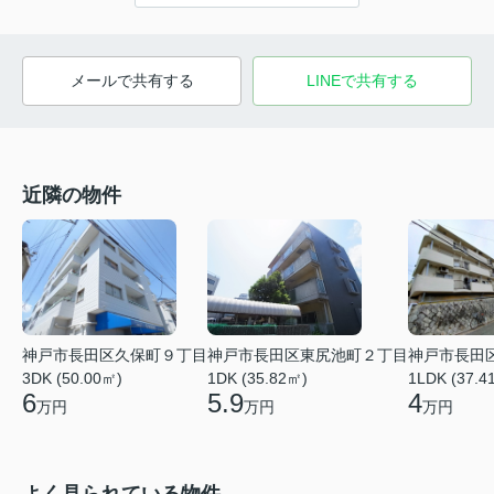
メールで共有する
LINEで共有する
近隣の物件
神戸市長田区久保町９丁目
神戸市長田区東尻池町２丁目
神戸市長田
3DK (50.00㎡)
1DK (35.82㎡)
1LDK (37.4
6
5.9
4
万円
万円
万円