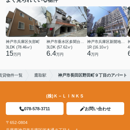
よく見られている物件
神戸市兵庫区矢部町
神戸市垂水区多聞台２丁目
神戸市兵庫区新開地１丁目
3LDK (78.46㎡)
3LDK (57.62㎡)
1R (16.10㎡)
4
15
6.4
4
万円
万円
万円
賃貸物件一覧
鷹取駅
神戸市長田区野田町９丁目のアパート
(株)Ｋ－ＬＩＮＫＳ
078-578-3711
お問い合わせ
〒652-0804