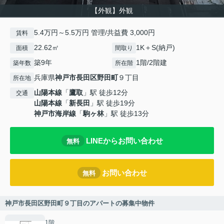
【外観】外観
5.4万円～5.5万円 管理/共益費 3,000円
賃料
22.62㎡
1K＋S(納戸)
面積
間取り
築9年
1階/2階建
築年数
所在階
兵庫県
神戸市長田区
野田町
９丁目
所在地
山陽本線
「
鷹取
」駅 徒歩12分
交通
山陽本線
「
新長田
」駅 徒歩19分
神戸市海岸線
「
駒ヶ林
」駅 徒歩13分
LINEからお問い合わせ
無料
お問い合わせ
無料
神戸市長田区野田町９丁目のアパートの募集中物件
1階