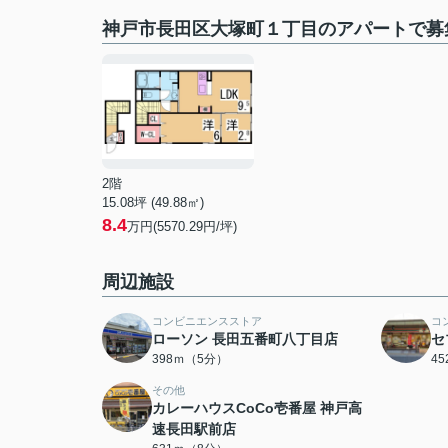
神戸市長田区大塚町１丁目のアパートで募
2階
15.08坪 (49.88㎡)
8.4
万円(5570.29円/坪)
周辺施設
コンビニエンスストア
コ
ローソン 長田五番町八丁目店
セ
398ｍ（5分）
4
その他
カレーハウスCoCo壱番屋 神戸高
速長田駅前店