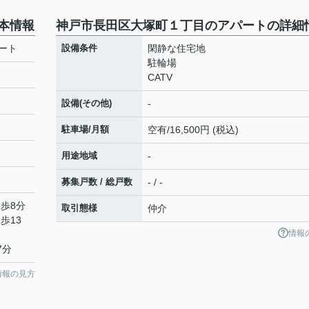
本情報
神戸市長田区大塚町１丁目のアパートの詳細
ート
設備条件
閑静な住宅地
駐輪場
CATV
設備(その他)
-
駐車場/月額
空有/16,500円 (税込)
用途地域
-
募集戸数 / 総戸数
- / -
徒歩8分
取引態様
仲介
歩13
情報
7分
情報の見方