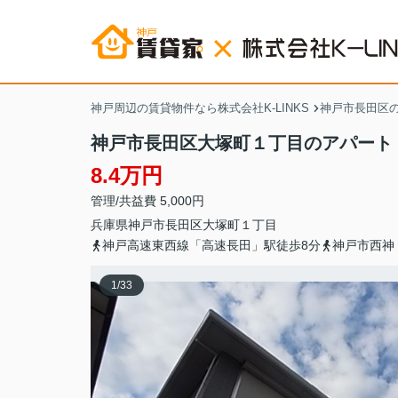
神戸周辺の賃貸物件なら株式会社K-LINKS
神戸市長田区
神戸市長田区大塚町１丁目のアパート
8.4万円
管理/共益費 5,000円
兵庫県
神戸市長田区
大塚町
１丁目
神戸高速東西線「高速長田」駅徒歩8分
神戸市西神
1
/
33