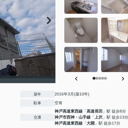
2016年3月(築10年)
築年
空有
駐車
神戸高速東西線
「
高速長田
」駅 徒歩8分
神戸市西神・山手線
「
上沢
」駅 徒歩13
交通
神戸高速東西線
「
大開
」駅 徒歩17分