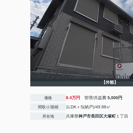
【外観】
8.4万円
管理/共益費
5,000円
価格
1LDK＋S(納戸)/49.88㎡
間取り/面積
兵庫県
神戸市長田区
大塚町
１丁目
所在地