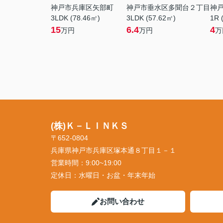
神戸市兵庫区矢部町
神戸市垂水区多聞台２丁目
神
3LDK (78.46㎡)
3LDK (57.62㎡)
1R 
15
6.4
4
万円
万円
万
(株)Ｋ－ＬＩＮＫＳ
〒652-0804
兵庫県神戸市兵庫区塚本通８丁目１－１
営業時間：
9:00~19:00
定休日：
水曜日・お盆・年末年始
お問い合わせ