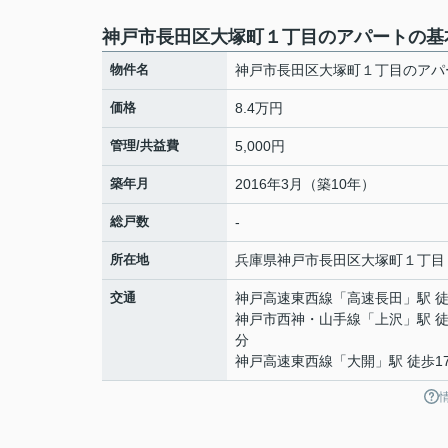
神戸市長田区大塚町１丁目のアパートの基
物件名
神戸市長田区大塚町１丁目のアパ
価格
8.4万円
管理/共益費
5,000円
築年月
2016年3月（築10年）
総戸数
-
所在地
兵庫県
神戸市長田区
大塚町
１丁目
交通
神戸高速東西線
「
高速長田
」駅 
神戸市西神・山手線
「
上沢
」駅 徒
分
神戸高速東西線
「
大開
」駅 徒歩1