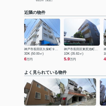
631ｍ（8分）
近隣の物件
神戸市長田区久保町９丁目
神戸市長田区東尻池町２丁目
3DK (50.00㎡)
1DK (35.82㎡)
1
6
5.9
4
万円
万円
よく見られている物件