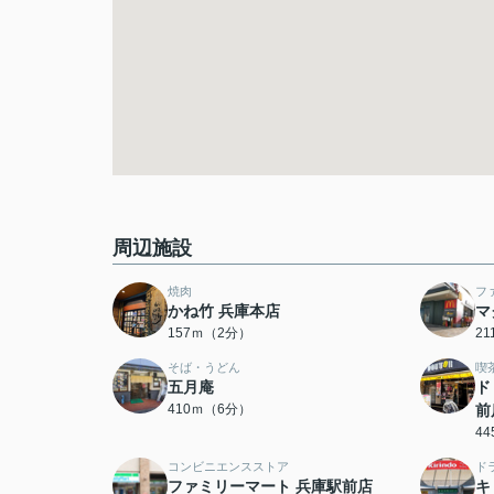
周辺施設
焼肉
フ
かね竹 兵庫本店
マ
157ｍ（2分）
2
そば・うどん
喫
五月庵
ド
410ｍ（6分）
前
4
コンビニエンスストア
ド
ファミリーマート 兵庫駅前店
キ