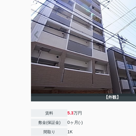
【外観】
5.3
万円
賃料
0ヶ月(-)
敷金(保証金)
1K
間取り