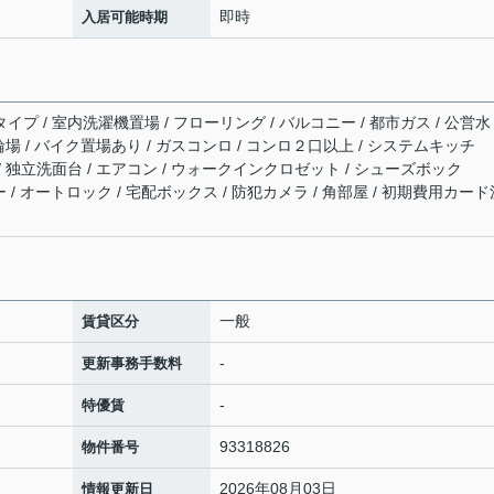
即時
入居可能時期
イプ / 室内洗濯機置場 / フローリング / バルコニー / 都市ガス / 公営水
駐輪場 / バイク置場あり / ガスコンロ / コンロ２口以上 / システムキッチ
 / 独立洗面台 / エアコン / ウォークインクロゼット / シューズボック
ファイバー / オートロック / 宅配ボックス / 防犯カメラ / 角部屋 / 初期費用カー
一般
賃貸区分
-
更新事務手数料
-
特優賃
93318826
物件番号
2026年08月03日
情報更新日