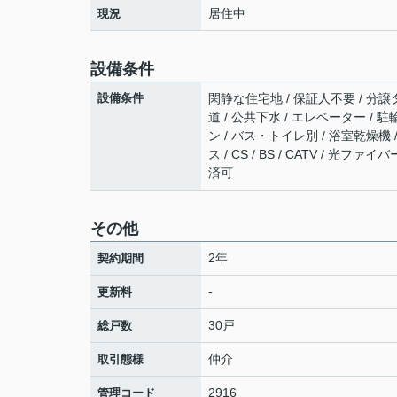
居住中
現況
設備条件
設備条件
閑静な住宅地 / 保証人不要 / 分譲タ
道 / 公共下水 / エレベーター / 
ン / バス・トイレ別 / 浴室乾燥機
ス / CS / BS / CATV / 光
済可
その他
2年
契約期間
-
更新料
30戸
総戸数
仲介
取引態様
2916
管理コード