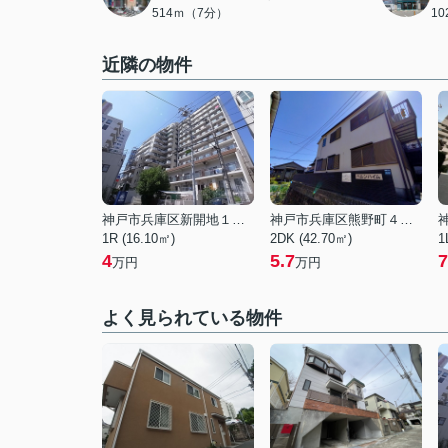
514ｍ（7分）
1
近隣の物件
神戸市兵庫区新開地１丁目
神戸市兵庫区熊野町４丁目
1R (16.10㎡)
2DK (42.70㎡)
1
4
5.7
7
万円
万円
よく見られている物件