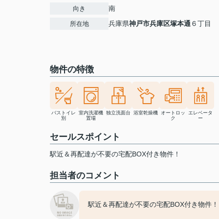
南
向き
兵庫県
神戸市兵庫区
塚本通
６丁目
所在地
物件の特徴
バストイレ
室内洗濯機
独立洗面台
浴室乾燥機
オートロッ
エレベータ
別
置場
ク
ー
セールスポイント
駅近＆再配達が不要の宅配BOX付き物件！
担当者のコメント
駅近＆再配達が不要の宅配BOX付き物件！