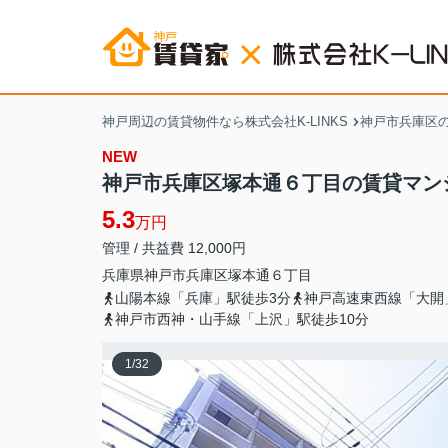
神戸周辺の賃貸物件なら株式会社K-LINKS
神戸市兵庫区
NEW
神戸市兵庫区塚本通６丁目の賃貸マン
5.3
万円
管理 / 共益費 12,000円
兵庫県
神戸市兵庫区
塚本通
６丁目
山陽本線「兵庫」駅徒歩3分
神戸高速東西線「大開
神戸市西神・山手線「上沢」駅徒歩10分
1
/
32