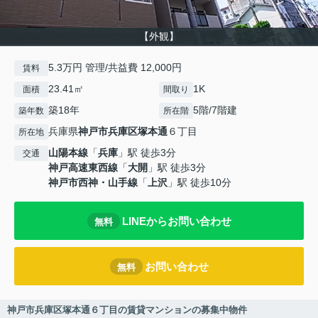
【外観】
5.3万円 管理/共益費 12,000円
賃料
23.41㎡
1K
面積
間取り
築18年
5階/7階建
築年数
所在階
兵庫県
神戸市兵庫区
塚本通
６丁目
所在地
山陽本線
「
兵庫
」駅 徒歩3分
交通
神戸高速東西線
「
大開
」駅 徒歩3分
神戸市西神・山手線
「
上沢
」駅 徒歩10分
LINEからお問い合わせ
無料
お問い合わせ
無料
神戸市兵庫区塚本通６丁目の賃貸マンションの募集中物件