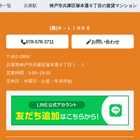
件一覧
兵庫駅
神戸市兵庫区塚本通６丁目の賃貸マンション
(株)Ｋ－ＬＩＮＫＳ
078-578-3711
お問い合わせ
〒652-0804
兵庫県神戸市兵庫区塚本通８丁目１－１
営業時間：
9:00~19:00
定休日：
水曜日・お盆・年末年始