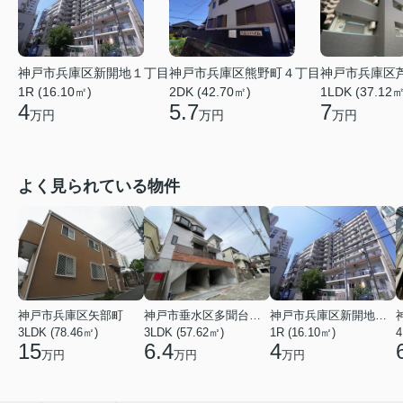
神戸市兵庫区新開地１丁目
神戸市兵庫区熊野町４丁目
神戸市兵庫区
1R (16.10㎡)
2DK (42.70㎡)
1LDK (37.12㎡
4
5.7
7
万円
万円
万円
よく見られている物件
神戸市兵庫区矢部町
神戸市垂水区多聞台２丁目
神戸市兵庫区新開地１丁目
3LDK (78.46㎡)
3LDK (57.62㎡)
1R (16.10㎡)
4
15
6.4
4
万円
万円
万円