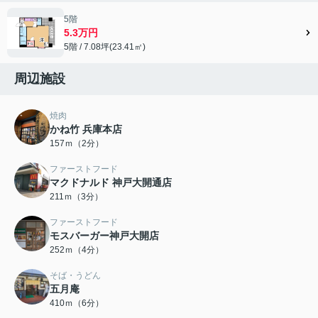
5階
5.3万円
5階 / 7.08坪(23.41㎡)
周辺施設
焼肉
かね竹 兵庫本店
157ｍ（2分）
ファーストフード
マクドナルド 神戸大開通店
211ｍ（3分）
ファーストフード
モスバーガー神戸大開店
252ｍ（4分）
そば・うどん
五月庵
410ｍ（6分）