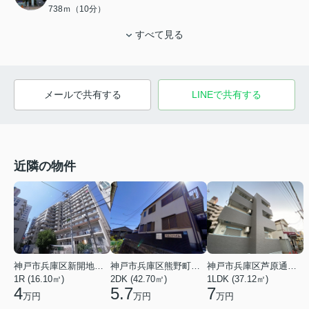
738ｍ（10分）
すべて見る
メールで共有する
LINEで共有する
近隣の物件
神戸市兵庫区新開地１丁目
神戸市兵庫区熊野町４丁目
神戸市兵庫区芦原通４丁目
1R (16.10㎡)
2DK (42.70㎡)
1LDK (37.12㎡)
4
5.7
7
万円
万円
万円