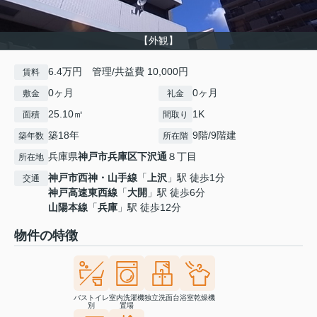
【外観】
6.4万円 管理/共益費 10,000円
賃料
0ヶ月
0ヶ月
敷金
礼金
25.10㎡
1K
面積
間取り
築18年
9階/9階建
築年数
所在階
兵庫県
神戸市兵庫区
下沢通
８丁目
所在地
神戸市西神・山手線
「
上沢
」駅 徒歩1分
交通
神戸高速東西線
「
大開
」駅 徒歩6分
山陽本線
「
兵庫
」駅 徒歩12分
物件の特徴
バストイレ
室内洗濯機
独立洗面台
浴室乾燥機
別
置場