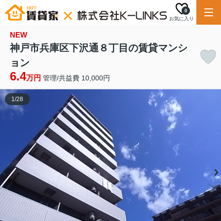
0
お気に入り
NEW
神戸市兵庫区下沢通８丁目の賃貸マンシ
ョン
6.4
万円
管理/共益費 10,000円
1
/
28