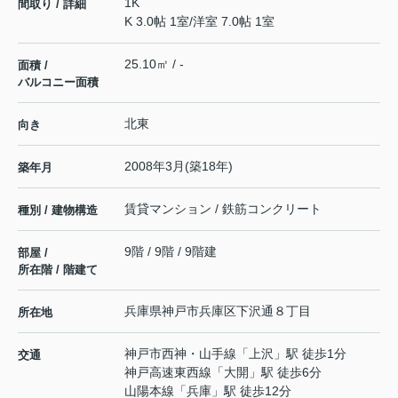
1K
間取り / 詳細
K 3.0帖 1室
/
洋室 7.0帖 1室
25.10㎡ / -
面積 /
バルコニー面積
北東
向き
2008年3月(築18年)
築年月
賃貸マンション / 鉄筋コンクリート
種別 / 建物構造
9階 / 9階 / 9階建
部屋 /
所在階 / 階建て
兵庫県
神戸市兵庫区
下沢通
８丁目
所在地
神戸市西神・山手線
「
上沢
」駅 徒歩1分
交通
神戸高速東西線
「
大開
」駅 徒歩6分
山陽本線
「
兵庫
」駅 徒歩12分