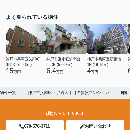
よく見られている物件
神戸市兵庫区矢部町
神戸市垂水区多聞台２丁目
神戸市兵庫区新開地１丁目
3LDK (78.46㎡)
3LDK (57.62㎡)
1R (16.10㎡)
4
15
6.4
4
万円
万円
万円
物件一覧
神戸市兵庫区下沢通８丁目の賃貸マンション
9階
(株)Ｋ－ＬＩＮＫＳ
078-578-3711
お問い合わせ