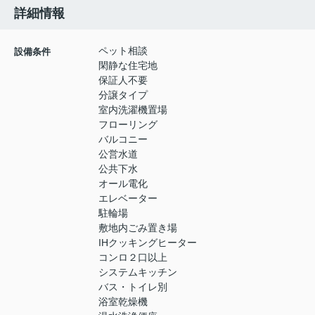
詳細情報
ペット相談
設備条件
閑静な住宅地
保証人不要
分譲タイプ
室内洗濯機置場
フローリング
バルコニー
公営水道
公共下水
オール電化
エレベーター
駐輪場
敷地内ごみ置き場
IHクッキングヒーター
コンロ２口以上
システムキッチン
バス・トイレ別
浴室乾燥機