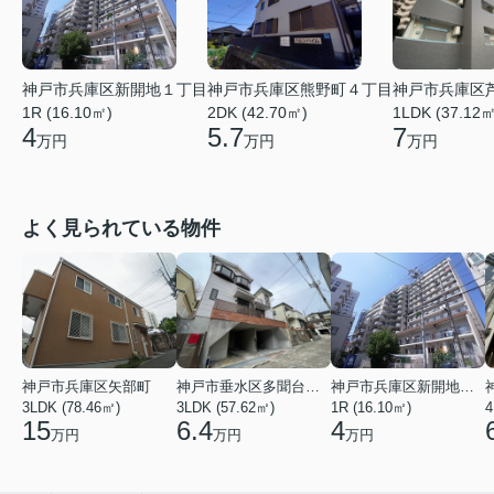
神戸市兵庫区新開地１丁目
神戸市兵庫区熊野町４丁目
神戸市兵庫区
1R (16.10㎡)
2DK (42.70㎡)
1LDK (37.12㎡
4
5.7
7
万円
万円
万円
よく見られている物件
神戸市兵庫区矢部町
神戸市垂水区多聞台２丁目
神戸市兵庫区新開地１丁目
3LDK (78.46㎡)
3LDK (57.62㎡)
1R (16.10㎡)
4
15
6.4
4
万円
万円
万円