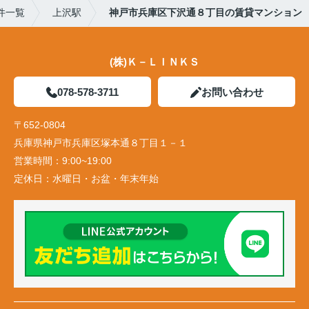
件一覧
上沢駅
神戸市兵庫区下沢通８丁目の賃貸マンション
(株)Ｋ－ＬＩＮＫＳ
078-578-3711
お問い合わせ
〒652-0804
兵庫県神戸市兵庫区塚本通８丁目１－１
営業時間：
9:00~19:00
定休日：
水曜日・お盆・年末年始