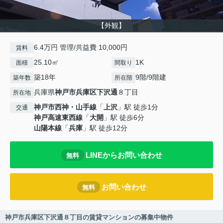
【外観】
6.4万円 管理/共益費 10,000円
賃料
25.10㎡
1K
面積
間取り
築18年
9階/9階建
築年数
所在階
兵庫県
神戸市兵庫区
下沢通
８丁目
所在地
神戸市西神・山手線
「
上沢
」駅 徒歩1分
交通
神戸高速東西線
「
大開
」駅 徒歩6分
山陽本線
「
兵庫
」駅 徒歩12分
LINEからお問い合わせ
無料
お問い合わせ
無料
神戸市兵庫区下沢通８丁目の賃貸マンションの募集中物件