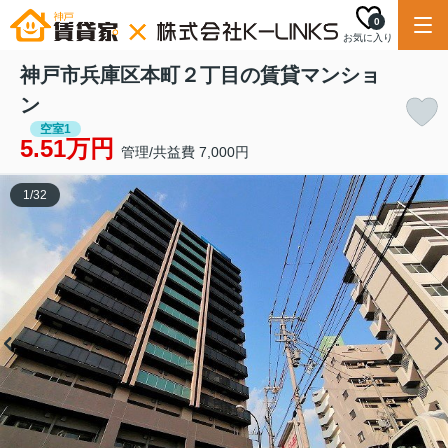
0
お気に入り
神戸市兵庫区本町２丁目の賃貸マンショ
ン
空室1
5.51万円
管理/共益費 7,000円
1
/
32