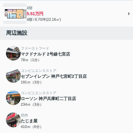
4階
5.51万円
4階 / 6.70坪(22.16㎡)
周辺施設
ファーストフード
マクドナルド 2号線七宮店
78ｍ（1分）
コンビニエンスストア
セブンイレブン 神戸七宮町2丁目店
191ｍ（3分）
コンビニエンスストア
ローソン 神戸兵庫町二丁目店
234ｍ（3分）
焼肉
たじま屋
410ｍ（6分）