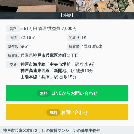
【外観】
5.51万円 管理/共益費 7,000円
賃料
22.16㎡
1K
面積
間取り
築5年
4階/13階建
築年数
所在階
兵庫県
神戸市兵庫区
本町
２丁目
所在地
神戸市海岸線
「
中央市場前
」駅 徒歩9分
交通
神戸高速東西線
「
新開地
」駅 徒歩13分
山陽本線
「
兵庫
」駅 徒歩15分
LINEからお問い合わせ
無料
お問い合わせ
無料
神戸市兵庫区本町２丁目の賃貸マンションの募集中物件