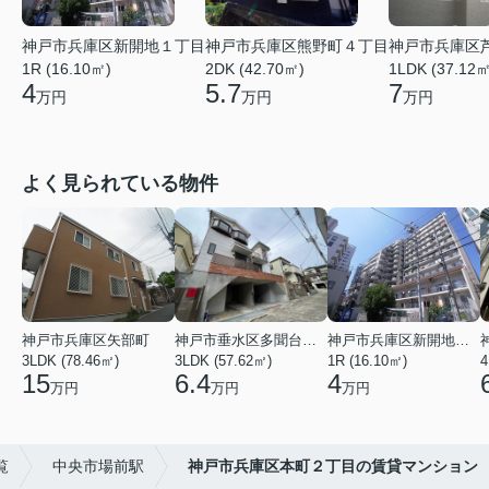
神戸市兵庫区新開地１丁目
神戸市兵庫区熊野町４丁目
神戸市兵庫区
1R (16.10㎡)
2DK (42.70㎡)
1LDK (37.12㎡
4
5.7
7
万円
万円
万円
よく見られている物件
神戸市兵庫区矢部町
神戸市垂水区多聞台２丁目
神戸市兵庫区新開地１丁目
3LDK (78.46㎡)
3LDK (57.62㎡)
1R (16.10㎡)
4
15
6.4
4
万円
万円
万円
覧
中央市場前駅
神戸市兵庫区本町２丁目の賃貸マンション