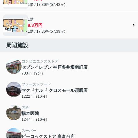
1階 / 17.36坪(57.42㎡)
1階
8.3万円
1階 / 17.36坪(57.39㎡)
周辺施設
コンビニエンスストア
セブンイレブン 神戸多井畑南町店
703ｍ（9分）
ファーストフード
マクドナルド クロスモール須磨店
1222ｍ（16分）
内科
橋本医院
1247ｍ（16分）
スーパー
ピーコックストア 高倉台店