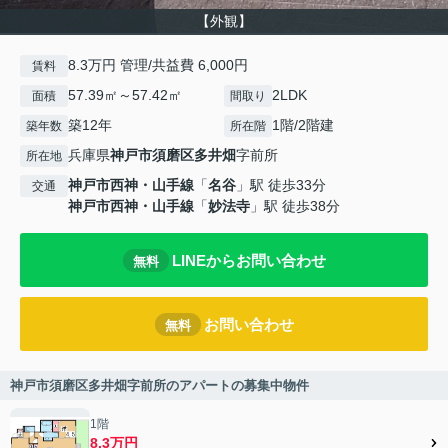
【外観】
8.3万円 管理/共益費 6,000円
賃料
57.39㎡～57.42㎡
2LDK
面積
間取り
築12年
1階/2階建
築年数
所在階
兵庫県
神戸市須磨区
多井畑
字前所
所在地
神戸市西神・山手線
「
名谷
」駅 徒歩33分
交通
神戸市西神・山手線
「
妙法寺
」駅 徒歩38分
LINEからお問い合わせ
無料
お問い合わせ
無料
神戸市須磨区多井畑字前所のアパートの募集中物件
1階
8.3万円