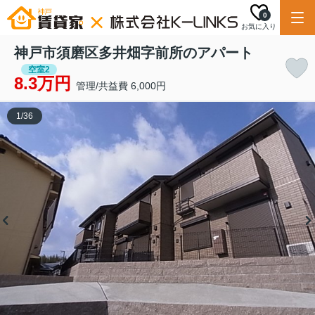
0
お気に入り
神戸市須磨区多井畑字前所のアパート
空室2
8.3万円
管理/共益費 6,000円
1
/
36