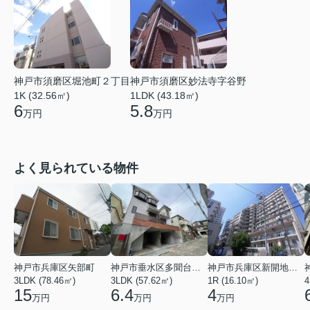
神戸市須磨区堀池町２丁目
神戸市須磨区妙法寺字谷野
1K (32.56㎡)
1LDK (43.18㎡)
6
5.8
万円
万円
よく見られている物件
神戸市兵庫区矢部町
神戸市垂水区多聞台２丁目
神戸市兵庫区新開地１丁目
3LDK (78.46㎡)
3LDK (57.62㎡)
1R (16.10㎡)
4
15
6.4
4
万円
万円
万円