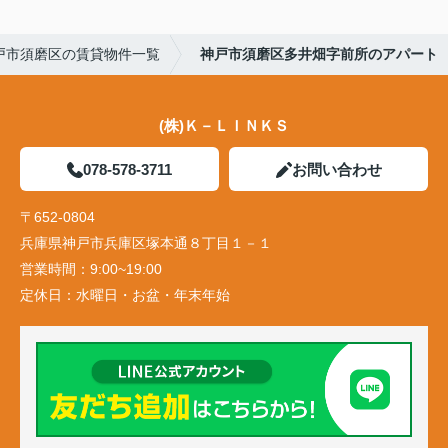
戸市須磨区の賃貸物件一覧
神戸市須磨区多井畑字前所のアパート
(株)Ｋ－ＬＩＮＫＳ
078-578-3711
お問い合わせ
〒652-0804
兵庫県神戸市兵庫区塚本通８丁目１－１
営業時間：
9:00~19:00
定休日：
水曜日・お盆・年末年始