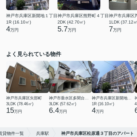
神戸市兵庫区新開地１丁目
神戸市兵庫区熊野町４丁目
神戸市兵庫区
1R (16.10㎡)
2DK (42.70㎡)
1LDK (37.12㎡
4
5.7
7
万円
万円
万円
よく見られている物件
神戸市兵庫区矢部町
神戸市垂水区多聞台２丁目
神戸市兵庫区新開地１丁目
3LDK (78.46㎡)
3LDK (57.62㎡)
1R (16.10㎡)
4
15
6.4
4
万円
万円
万円
賃貸物件一覧
兵庫駅
神戸市兵庫区松原通３丁目のアパート