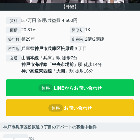
【外観】
5.7万円 管理/共益費 4,500円
賃料
20.31㎡
1K
面積
間取り
築29年
2階/2階建
築年数
所在階
兵庫県
神戸市兵庫区
松原通
３丁目
所在地
山陽本線
「
兵庫
」駅 徒歩7分
交通
神戸市海岸線
「
中央市場前
」駅 徒歩14分
神戸高速東西線
「
大開
」駅 徒歩16分
LINEからお問い合わせ
無料
お問い合わせ
無料
神戸市兵庫区松原通３丁目のアパートの募集中物件
2階