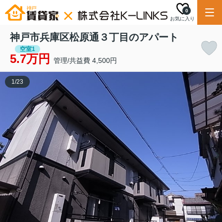
0
お気に入り
神戸市兵庫区松原通３丁目のアパート
空室1
5.7万円
管理/共益費 4,500円
1
/
23