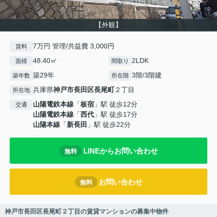
【外観】
7万円 管理/共益費 3,000円
賃料
48.40㎡
2LDK
面積
間取り
築29年
3階/3階建
築年数
所在階
兵庫県
神戸市長田区
長尾町
２丁目
所在地
山陽電鉄本線
「
板宿
」駅 徒歩12分
交通
山陽電鉄本線
「
西代
」駅 徒歩17分
山陽本線
「
新長田
」駅 徒歩22分
LINEからお問い合わせ
無料
お問い合わせ
無料
神戸市長田区長尾町２丁目の賃貸マンションの募集中物件