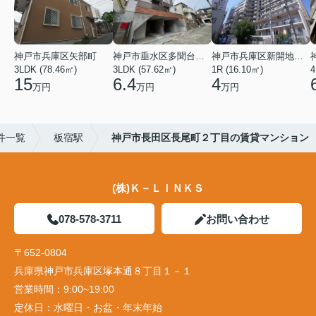
神戸市兵庫区矢部町
神戸市垂水区多聞台２丁目
神戸市兵庫区新開地１丁目
3LDK (78.46㎡)
3LDK (57.62㎡)
1R (16.10㎡)
4
15
6.4
4
万円
万円
万円
件一覧
板宿駅
神戸市長田区長尾町２丁目の賃貸マンション
(株)Ｋ－ＬＩＮＫＳ
078-578-3711
お問い合わせ
〒652-0804
兵庫県神戸市兵庫区塚本通８丁目１－１
営業時間：
9:00~19:00
定休日：
水曜日・お盆・年末年始