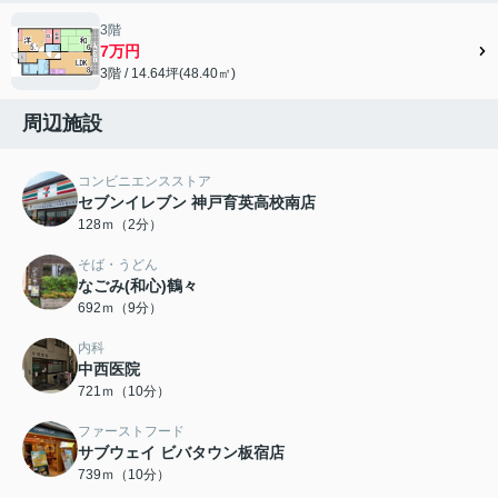
3階
7万円
3階 / 14.64坪(48.40㎡)
周辺施設
コンビニエンスストア
セブンイレブン 神戸育英高校南店
128ｍ（2分）
そば・うどん
なごみ(和心)鶴々
692ｍ（9分）
内科
中西医院
721ｍ（10分）
ファーストフード
サブウェイ ビバタウン板宿店
739ｍ（10分）