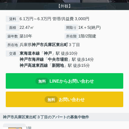
【外観】
6.1万円～6.3万円 管理/共益費 3,000円
賃料
22.47㎡
1K＋S(納戸)
面積
間取り
築10年
1階/2階建
築年数
所在階
兵庫県
神戸市兵庫区
東出町
３丁目
所在地
東海道本線
「
神戸
」駅 徒歩10分
交通
神戸市海岸線
「
中央市場前
」駅 徒歩14分
神戸高速東西線
「
新開地
」駅 徒歩15分
LINEからお問い合わせ
無料
お問い合わせ
無料
神戸市兵庫区東出町３丁目のアパートの募集中物件
1階