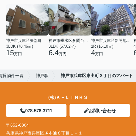
神戸市兵庫区矢部町
神戸市垂水区多聞台２丁目
神戸市兵庫区新開地１丁目
3LDK (78.46㎡)
3LDK (57.62㎡)
1R (16.10㎡)
4
15
6.4
4
万円
万円
万円
賃貸物件一覧
神戸駅
神戸市兵庫区東出町３丁目のアパート
(株)Ｋ－ＬＩＮＫＳ
078-578-3711
お問い合わせ
〒652-0804
兵庫県神戸市兵庫区塚本通８丁目１－１