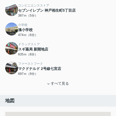
コンビニエンスストア
セブンイレブン 神戸相生町5丁目店
387ｍ（5分）
小学校
湊小学校
474ｍ（6分）
ドラッグストア
スギ薬局 新開地店
635ｍ（8分）
ファーストフード
マクドナルド 2号線七宮店
697ｍ（9分）
すべて見る
地図