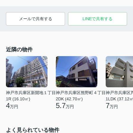
メールで共有する
LINEで共有する
近隣の物件
神戸市兵庫区新開地１丁目
神戸市兵庫区熊野町４丁目
神戸市兵庫区
1R (16.10㎡)
2DK (42.70㎡)
1LDK (37.12㎡
4
5.7
7
万円
万円
万円
よく見られている物件