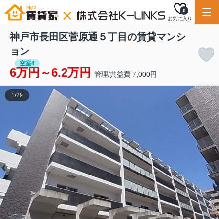
0
お気に入り
神戸市長田区菅原通５丁目の賃貸マンシ
ョン
空室4
6万円～6.2万円
管理/共益費 7,000円
1
/
29