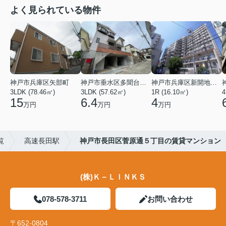
よく見られている物件
神戸市兵庫区矢部町
神戸市垂水区多聞台２丁目
神戸市兵庫区新開地１丁目
3LDK (78.46㎡)
3LDK (57.62㎡)
1R (16.10㎡)
4
15
6.4
4
万円
万円
万円
覧
高速長田駅
神戸市長田区菅原通５丁目の賃貸マンション
(株)Ｋ－ＬＩＮＫＳ
078-578-3711
お問い合わせ
〒652-0804