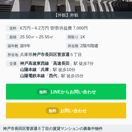
【外観】外観
6万円～6.2万円 管理/共益費 7,000円
賃料
25.50㎡～25.55㎡
1K
面積
間取り
築9年
2階/5階建
築年数
所在階
兵庫県
神戸市長田区
菅原通
５丁目
所在地
神戸高速東西線
「
高速長田
」駅 徒歩7分
交通
山陽本線
「
兵庫
」駅 徒歩10分
山陽電鉄本線
「
西代
」駅 徒歩15分
LINEからお問い合わせ
無料
お問い合わせ
無料
神戸市長田区菅原通５丁目の賃貸マンションの募集中物件