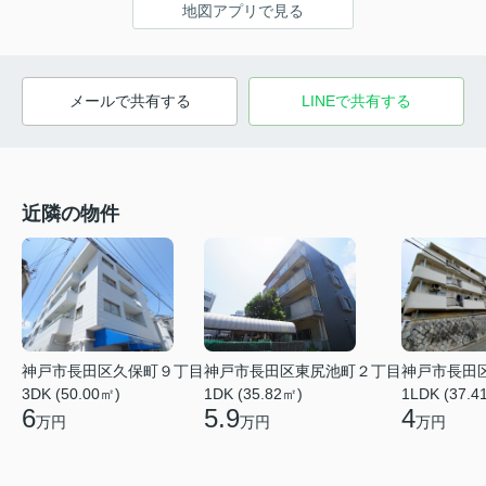
地図アプリで見る
メールで共有する
LINEで共有する
近隣の物件
神戸市長田区久保町９丁目
神戸市長田区東尻池町２丁目
神戸市長田
3DK (50.00㎡)
1DK (35.82㎡)
1LDK (37.4
6
5.9
4
万円
万円
万円