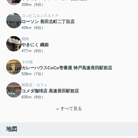
339ｍ（5分）
コンビニエンスストア
ローソン 長田北町二丁目店
426ｍ（6分）
焼肉
やきにく 織姫
477ｍ（6分）
その他
カレーハウスCoCo壱番屋 神戸高速長田駅前店
538ｍ（7分）
喫茶店・カフェ
コメダ珈琲店 高速長田駅前店
635ｍ（8分）
すべて見る
地図