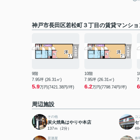
神戸市長田区若松町３丁目の賃貸マンショ
9階
10階
1
7.95坪 (26.31㎡)
7.95坪 (26.31㎡)
7
5.9
6.2
6
万円(7421.38円/坪)
万円(7798.74円/坪)
周辺施設
その他
コ
炭火焼鳥はやりや本店
セ
137ｍ（2分）
4
居酒屋
寿