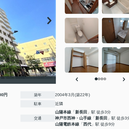
000円
2004年3月(築22年)
築年
近隣
駐車
山陽本線
「
新長田
」駅 徒歩3分
神戸市西神・山手線
「
新長田
」駅 徒歩3
交通
山陽電鉄本線
「
西代
」駅 徒歩9分