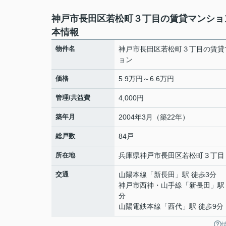
神戸市長田区若松町３丁目の賃貸マンショ
本情報
物件名
神戸市長田区若松町３丁目の賃貸
ョン
価格
5.9万円～6.6万円
管理/共益費
4,000円
築年月
2004年3月（築22年）
総戸数
84戸
所在地
兵庫県
神戸市長田区
若松町
３丁目
交通
山陽本線
「
新長田
」駅 徒歩3分
神戸市西神・山手線
「
新長田
」駅
分
山陽電鉄本線
「
西代
」駅 徒歩9分