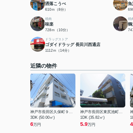
洒落こうべ
魚
610ｍ（8分）
6
焼肉
焼
味楽
鶴
728ｍ（10分）
7
ドラッグストア
ゴダイドラッグ 長田川西通店
1112ｍ（14分）
近隣の物件
神戸市長田区久保町９丁目
神戸市長田区東尻池町２丁目
3DK (50.00㎡)
1DK (35.82㎡)
1
6
5.9
4
万円
万円