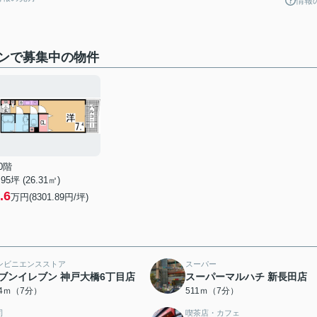
情報
ンで募集中の物件
0階
.95坪 (26.31㎡)
.6
万円(8301.89円/坪)
ンビニエンスストア
スーパー
ブンイレブン 神戸大橋6丁目店
スーパーマルハチ 新長田店
84ｍ（7分）
511ｍ（7分）
司
喫茶店・カフェ