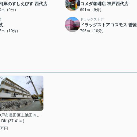
河岸のすしえびす 西代店
コメダ珈琲店 神戸西代店
90ｍ（9分）
691ｍ（9分）
肉
ドラッグストア
丈
ドラッグストアコスモス 菅
47ｍ（10分）
795ｍ（10分）
神戸市長田区上池田４丁目
LDK (37.41㎡)
万円