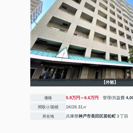
【外観】
5.9万円～6.6万円
管理/共益費
4,
価格
1K/26.31㎡
間取り/面積
兵庫県
神戸市長田区
若松町
３丁目
所在地