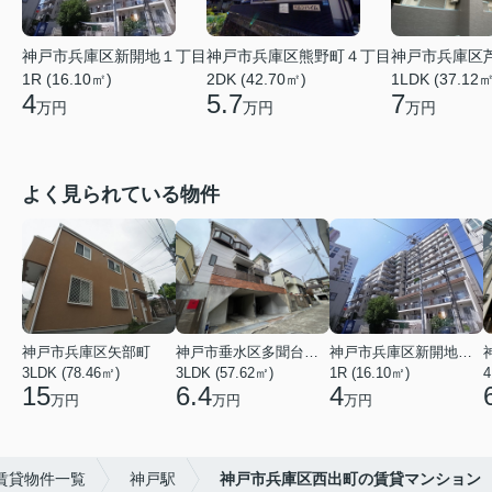
神戸市兵庫区新開地１丁目
神戸市兵庫区熊野町４丁目
神戸市兵庫区
1R (16.10㎡)
2DK (42.70㎡)
1LDK (37.12㎡
4
5.7
7
万円
万円
万円
よく見られている物件
神戸市兵庫区矢部町
神戸市垂水区多聞台２丁目
神戸市兵庫区新開地１丁目
3LDK (78.46㎡)
3LDK (57.62㎡)
1R (16.10㎡)
4
15
6.4
4
万円
万円
万円
賃貸物件一覧
神戸駅
神戸市兵庫区西出町の賃貸マンション