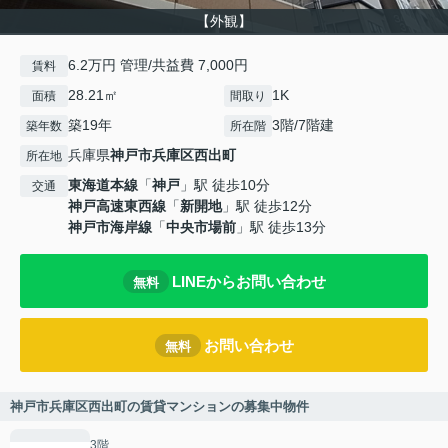
【外観】
6.2万円 管理/共益費 7,000円
賃料
28.21㎡
1K
面積
間取り
築19年
3階/7階建
築年数
所在階
兵庫県
神戸市兵庫区
西出町
所在地
東海道本線
「
神戸
」駅 徒歩10分
交通
神戸高速東西線
「
新開地
」駅 徒歩12分
神戸市海岸線
「
中央市場前
」駅 徒歩13分
LINEからお問い合わせ
無料
お問い合わせ
無料
神戸市兵庫区西出町の賃貸マンションの募集中物件
3階