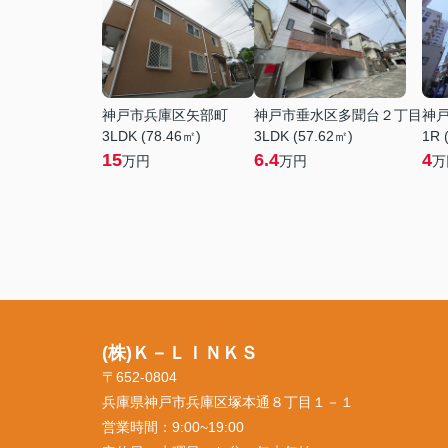
神戸市兵庫区矢部町
神戸市垂水区多聞台２丁目
神
3LDK (78.46㎡)
3LDK (57.62㎡)
1R 
15
6.4
4
万円
万円
万
(株)Ｋ－ＬＩＮＫＳ
〒652-0804
兵庫県神戸市兵庫区塚本通８丁目１－１
営業時間：
9:00~19:00