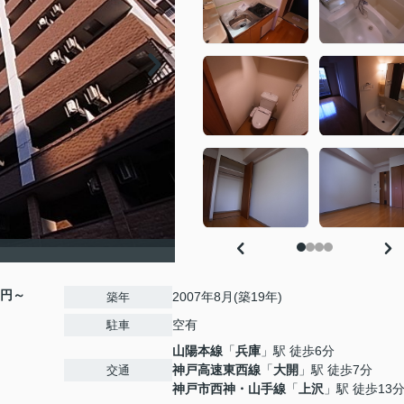
00円～
2007年8月(築19年)
築年
空有
駐車
山陽本線
「
兵庫
」駅 徒歩6分
神戸高速東西線
「
大開
」駅 徒歩7分
交通
神戸市西神・山手線
「
上沢
」駅 徒歩13