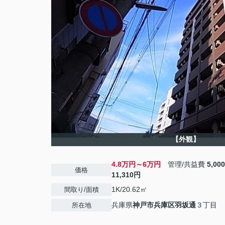
【外観】
4.8万円～6万円
管理/共益費
5,0
価格
11,310円
1K/20.62㎡
間取り/面積
兵庫県
神戸市兵庫区
羽坂通
３丁目
所在地