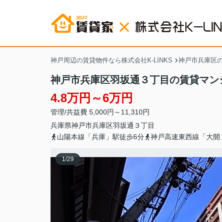
神戸周辺の賃貸物件なら株式会社K-LINKS
神戸市兵庫区
神戸市兵庫区羽坂通３丁目の賃貸マン
4.8万円～6万円
管理/共益費 5,000円～11,310円
兵庫県
神戸市兵庫区
羽坂通
３丁目
山陽本線「兵庫」駅徒歩6分
神戸高速東西線「大開
1
/
29