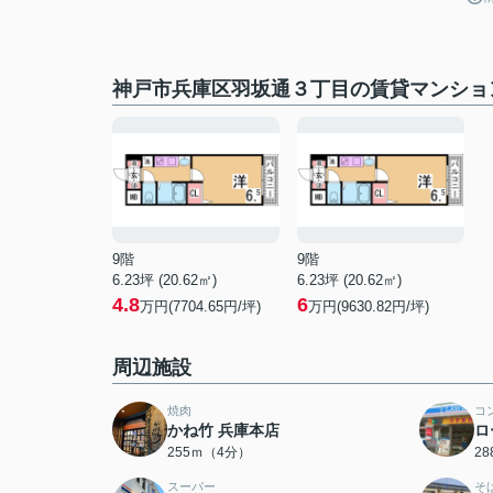
神戸市兵庫区羽坂通３丁目の賃貸マンショ
9階
9階
6.23坪 (20.62㎡)
6.23坪 (20.62㎡)
4.8
6
万円(7704.65円/坪)
万円(9630.82円/坪)
周辺施設
焼肉
コ
かね竹 兵庫本店
ロ
255ｍ（4分）
2
スーパー
そ