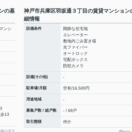
ンの基
神戸市兵庫区羽坂通３丁目の賃貸マンション
細情報
マンシ
設備条件
閑静な住宅地
エレベーター
敷地内ごみ置き場
光ファイバー
オートロック
宅配ボックス
防犯カメラ
設備(その他)
-
駐車場/月額
空有/16,500円
用途地域
-
分
募集戸数 / 総戸数
- / 68戸
歩13
取引態様
仲介
情報の見方