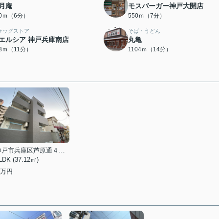
月庵
モスバーガー神戸大開店
60ｍ（6分）
550ｍ（7分）
ラッグストア
そば・うどん
エルシア 神戸兵庫南店
丸亀
33ｍ（11分）
1104ｍ（14分）
神戸市兵庫区芦原通４丁目
LDK (37.12㎡)
万円