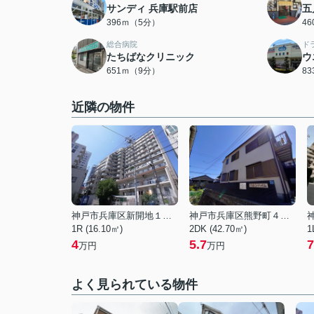
サンディ 兵庫駅前店
五
396ｍ（5分）
4
総合病院
ド
たちばなクリニック
ウ
651ｍ（9分）
8
近隣の物件
神戸市兵庫区新開地１丁目
神戸市兵庫区熊野町４丁目
1R (16.10㎡)
2DK (42.70㎡)
1
4
5.7
7
万円
万円
よく見られている物件