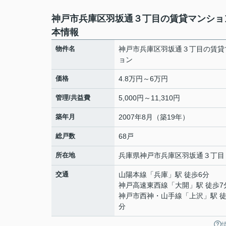
神戸市兵庫区羽坂通３丁目の賃貸マンショ
本情報
物件名
神戸市兵庫区羽坂通３丁目の賃貸
ョン
価格
4.8万円～6万円
管理/共益費
5,000円～11,310円
築年月
2007年8月（築19年）
総戸数
68戸
所在地
兵庫県
神戸市兵庫区
羽坂通
３丁目
交通
山陽本線
「
兵庫
」駅 徒歩6分
神戸高速東西線
「
大開
」駅 徒歩7
神戸市西神・山手線
「
上沢
」駅 徒
分