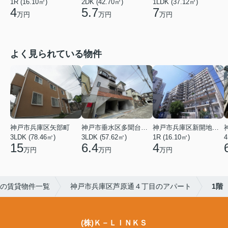
1R (16.10㎡)
2DK (42.70㎡)
1LDK (37.12㎡)
4
5.7
7
万円
万円
万円
よく見られている物件
神戸市兵庫区矢部町
神戸市垂水区多聞台２丁目
神戸市兵庫区新開地１丁目
3LDK (78.46㎡)
3LDK (57.62㎡)
1R (16.10㎡)
4
15
6.4
4
万円
万円
万円
の賃貸物件一覧
神戸市兵庫区芦原通４丁目のアパート
1階
(株)Ｋ－ＬＩＮＫＳ