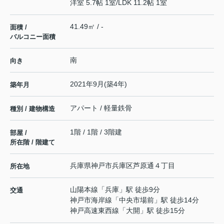
洋室 5.7帖 1室
/
LDK 11.2帖 1室
41.49㎡ / -
面積 /
バルコニー面積
南
向き
2021年9月(築4年)
築年月
アパート / 軽量鉄骨
種別 / 建物構造
1階 / 1階 / 3階建
部屋 /
所在階 / 階建て
兵庫県
神戸市兵庫区
芦原通
４丁目
所在地
山陽本線
「
兵庫
」駅 徒歩9分
交通
神戸市海岸線
「
中央市場前
」駅 徒歩14分
神戸高速東西線
「
大開
」駅 徒歩15分