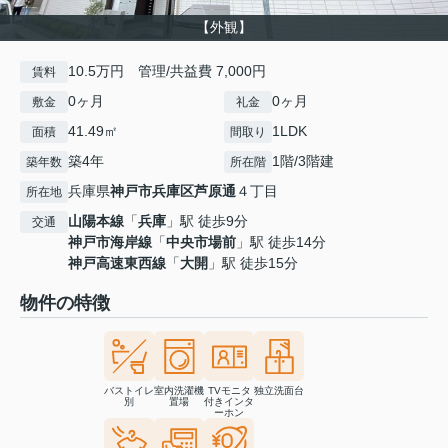
【外観】
10.5万円 管理/共益費 7,000円
賃料
0ヶ月
0ヶ月
敷金
礼金
41.49㎡
1LDK
面積
間取り
築4年
1階/3階建
築年数
所在階
兵庫県
神戸市兵庫区
芦原通
４丁目
所在地
山陽本線
「
兵庫
」駅 徒歩9分
交通
神戸市海岸線
「
中央市場前
」駅 徒歩14分
神戸高速東西線
「
大開
」駅 徒歩15分
物件の特徴
バストイレ
室内洗濯機
TVモニタ
独立洗面台
別
置場
付きインタ
ーホン