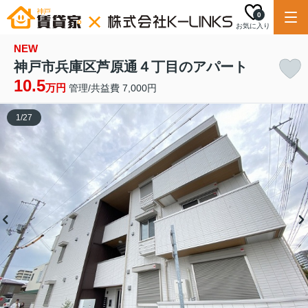
0
お気に入り
NEW
神戸市兵庫区芦原通４丁目のアパート
10.5
万円
管理/共益費 7,000円
1
/
27