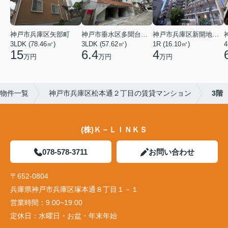
神戸市兵庫区矢部町
神戸市垂水区多聞台２丁目
神戸市兵庫区新開地１丁目
3LDK (78.46㎡)
3LDK (57.62㎡)
1R (16.10㎡)
4
15
6.4
4
万円
万円
万円
物件一覧
神戸市兵庫区松本通２丁目の賃貸マンション
3階
(株)Ｋ－ＬＩＮＫＳ
078-578-3711
お問い合わせ
〒652-0804
兵庫県神戸市兵庫区塚本通８丁目１－１
営業時間：
9:00~19:00
定休日：
水曜日・お盆・年末年始