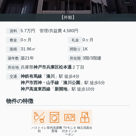
【外観】
5.7万円 管理/共益費 4,580円
賃料
0ヶ月
0ヶ月
敷金
礼金
31.96㎡
1K
面積
間取り
築21年
3階/3階建
築年数
所在階
兵庫県
神戸市兵庫区
松本通
２丁目
所在地
神鉄有馬線
「
湊川
」駅 徒歩4分
交通
神戸市西神・山手線
「
湊川公園
」駅 徒歩5分
神戸高速東西線
「
新開地
」駅 徒歩10分
物件の特徴
バストイレ
室内洗濯機
TVモニタ
独立洗面台
別
置場
付きインタ
ーホン