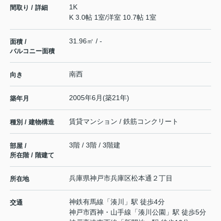
1K
間取り / 詳細
K 3.0帖 1室
/
洋室 10.7帖 1室
31.96㎡ / -
面積 /
バルコニー面積
南西
向き
2005年6月(築21年)
築年月
賃貸マンション / 鉄筋コンクリート
種別 / 建物構造
3階 / 3階 / 3階建
部屋 /
所在階 / 階建て
兵庫県
神戸市兵庫区
松本通
２丁目
所在地
神鉄有馬線
「
湊川
」駅 徒歩4分
交通
神戸市西神・山手線
「
湊川公園
」駅 徒歩5分