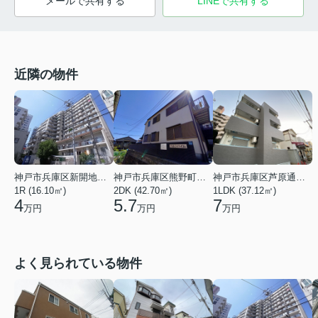
メールで共有する
LINEで共有する
近隣の物件
神戸市兵庫区新開地１丁目
神戸市兵庫区熊野町４丁目
神戸市兵庫区芦原通４丁目
1R (16.10㎡)
2DK (42.70㎡)
1LDK (37.12㎡)
4
5.7
7
万円
万円
万円
よく見られている物件