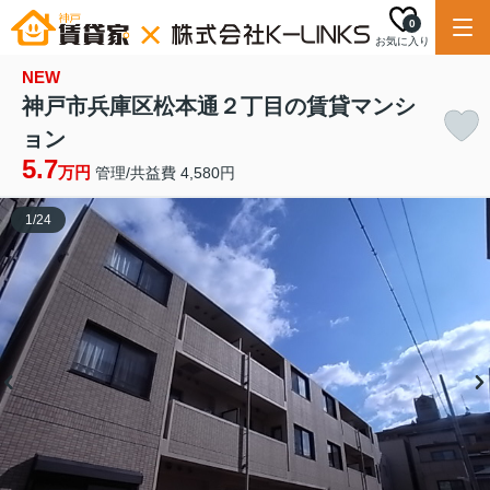
0
お気に入り
NEW
神戸市兵庫区松本通２丁目の賃貸マンシ
ョン
5.7
万円
管理/共益費 4,580円
1
/
24