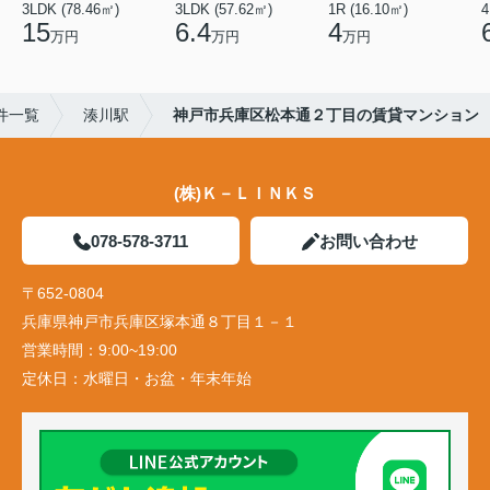
3LDK (78.46㎡)
3LDK (57.62㎡)
1R (16.10㎡)
4
15
6.4
4
万円
万円
万円
件一覧
湊川駅
神戸市兵庫区松本通２丁目の賃貸マンション
(株)Ｋ－ＬＩＮＫＳ
078-578-3711
お問い合わせ
〒652-0804
兵庫県神戸市兵庫区塚本通８丁目１－１
営業時間：
9:00~19:00
定休日：
水曜日・お盆・年末年始