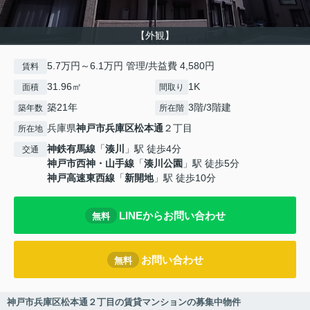
【外観】
5.7万円～6.1万円 管理/共益費 4,580円
賃料
31.96㎡
1K
面積
間取り
築21年
3階/3階建
築年数
所在階
兵庫県
神戸市兵庫区
松本通
２丁目
所在地
神鉄有馬線
「
湊川
」駅 徒歩4分
交通
神戸市西神・山手線
「
湊川公園
」駅 徒歩5分
神戸高速東西線
「
新開地
」駅 徒歩10分
LINEからお問い合わせ
無料
お問い合わせ
無料
神戸市兵庫区松本通２丁目の賃貸マンションの募集中物件