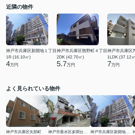
近隣の物件
神戸市兵庫区新開地１丁目
神戸市兵庫区熊野町４丁目
神戸市兵庫区
1R (16.10㎡)
2DK (42.70㎡)
1LDK (37.12㎡
4
5.7
7
万円
万円
万円
よく見られている物件
神戸市兵庫区矢部町
神戸市垂水区多聞台２丁目
神戸市兵庫区新開地１丁目