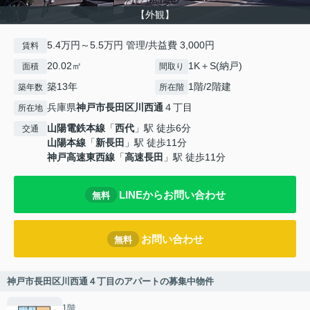
【外観】
5.4万円～5.5万円 管理/共益費 3,000円
賃料
20.02㎡
1K＋S(納戸)
面積
間取り
築13年
1階/2階建
築年数
所在階
兵庫県
神戸市長田区
川西通
４丁目
所在地
山陽電鉄本線
「
西代
」駅 徒歩6分
交通
山陽本線
「
新長田
」駅 徒歩11分
神戸高速東西線
「
高速長田
」駅 徒歩11分
LINEからお問い合わせ
無料
お問い合わせ
無料
神戸市長田区川西通４丁目のアパートの募集中物件
1階