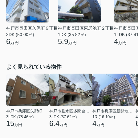
神戸市長田区久保町９丁目
神戸市長田区東尻池町２丁目
神戸市長田
3DK (50.00㎡)
1DK (35.82㎡)
1LDK (37.4
6
5.9
4
万円
万円
万円
よく見られている物件
神戸市兵庫区矢部町
神戸市垂水区多聞台２丁目
神戸市兵庫区新開地１丁目
3LDK (78.46㎡)
3LDK (57.62㎡)
1R (16.10㎡)
4
15
6.4
4
万円
万円
万円