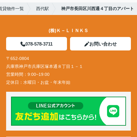
賃貸物件一覧
西代駅
神戸市長田区川西通４丁目のアパート
(株)Ｋ－ＬＩＮＫＳ
078-578-3711
お問い合わせ
〒652-0804
兵庫県神戸市兵庫区塚本通８丁目１－１
営業時間：
9:00~19:00
定休日：
水曜日・お盆・年末年始