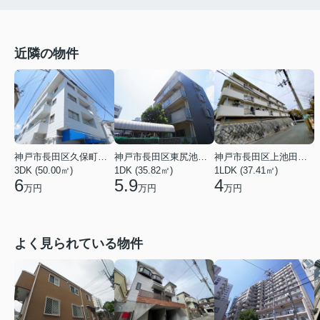
近隣の物件
神戸市長田区久保町９丁目
神戸市長田区東尻池町２丁目
神戸市長田区上池田４丁目
3DK (50.00㎡)
1DK (35.82㎡)
1LDK (37.41㎡)
6
5.9
4
万円
万円
万円
よく見られている物件