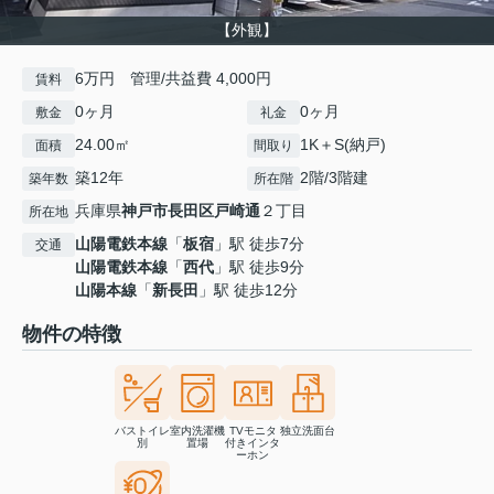
【外観】
6万円 管理/共益費 4,000円
賃料
0ヶ月
0ヶ月
敷金
礼金
24.00㎡
1K＋S(納戸)
面積
間取り
築12年
2階/3階建
築年数
所在階
兵庫県
神戸市長田区
戸崎通
２丁目
所在地
山陽電鉄本線
「
板宿
」駅 徒歩7分
交通
山陽電鉄本線
「
西代
」駅 徒歩9分
山陽本線
「
新長田
」駅 徒歩12分
物件の特徴
バストイレ
室内洗濯機
TVモニタ
独立洗面台
別
置場
付きインタ
ーホン