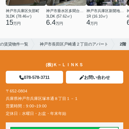
神戸市兵庫区矢部町
神戸市垂水区多聞台２丁目
神戸市兵庫区新開地１丁目
3LDK (78.46㎡)
3LDK (57.62㎡)
1R (16.10㎡)
4
15
6.4
4
万円
万円
万円
の賃貸物件一覧
神戸市長田区戸崎通２丁目のアパート
2階
(株)Ｋ－ＬＩＮＫＳ
078-578-3711
お問い合わせ
〒652-0804
兵庫県神戸市兵庫区塚本通８丁目１－１
営業時間：
9:00~19:00
定休日：
水曜日・お盆・年末年始