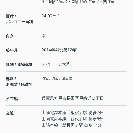
S 4.5帖 1室
/
K 2.0帖 1室
/
洋室 7.0帖 1室
24.00㎡ / -
面積 /
バルコニー面積
南
向き
2014年4月(築12年)
築年月
アパート / 木造
種別 / 建物構造
2階 / 2階 / 3階建
部屋 /
所在階 / 階建て
兵庫県
神戸市長田区
戸崎通
２丁目
所在地
山陽電鉄本線
「
板宿
」駅 徒歩7分
交通
山陽電鉄本線
「
西代
」駅 徒歩9分
山陽本線
「
新長田
」駅 徒歩12分