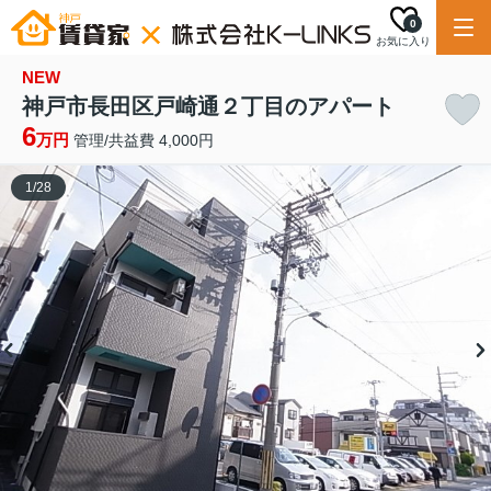
0
お気に入り
NEW
神戸市長田区戸崎通２丁目のアパート
6
万円
管理/共益費 4,000円
1
/
28